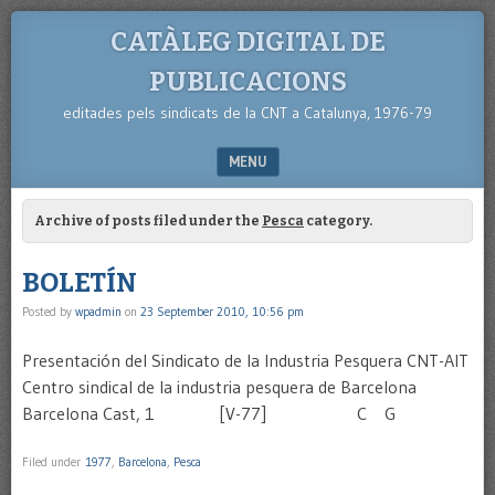
CATÀLEG DIGITAL DE
PUBLICACIONS
editades pels sindicats de la CNT a Catalunya, 1976-79
MENU
SKIP TO CONTENT
Archive of posts filed under the
Pesca
category.
BOLETÍN
Posted by
wpadmin
on
23 September 2010, 10:56 pm
Presentación del Sindicato de la Industria Pesquera CNT-AIT
Centro sindical de la industria pesquera de Barcelona
Barcelona Cast, 1 [V-77] C G
Filed under
1977
,
Barcelona
,
Pesca