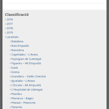
Classificació
1976
1977
1978
1979
Localitats
Badalona
Baix Empordà
Barcelona
Capellades – L'Anoia
Esplugues de LLobregat
Figueres – Alt Empurdà
Gavà
Girona
Granollers – Vallès Oriental
Igualada – L'Anoia
L'Escala – Alt Ampurdà
L'Hospitalet de Llobregat
Manlleu
Manresa – Bages
Mataró – Maresme
Palamós