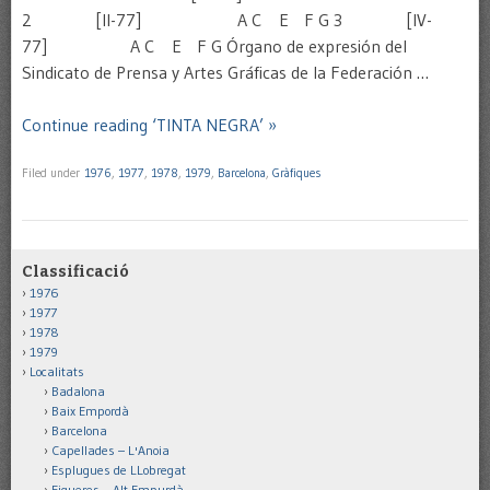
2 [II-77] A C E F G 3 [IV-
77] A C E F G Órgano de expresión del
Sindicato de Prensa y Artes Gráficas de la Federación …
Continue reading ‘TINTA NEGRA’ »
Filed under
1976
,
1977
,
1978
,
1979
,
Barcelona
,
Gràfiques
Classificació
1976
1977
1978
1979
Localitats
Badalona
Baix Empordà
Barcelona
Capellades – L'Anoia
Esplugues de LLobregat
Figueres – Alt Empurdà