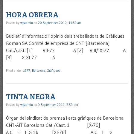
HORA OBRERA
Posted by
wpadmin
on
20 September 2010, 11:59 am
Butlletí d’informació i opinió dels treballadors de Gràfiques
Roman SA Comité de empresa de CNT [Barcelona]
Cat./cast. [1] VII-77 A [2] VIII/IX-77 A
[3] X-XI-77 A
Filed under
1977
,
Barcelona
,
Gràfiques
TINTA NEGRA
Posted by
wpadmin
on
9 September 2010, 2:59 pm
Órgan del sindicat de premsa i arts gràfiques de Barcelona.
CNT-AIT Barcelona Cat./Cast. 1 [X-76]
A C E F G 1b [XI-76] A C E G