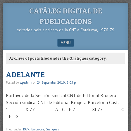
CATÀLEG DIGITAL DE
PUBLICACIONS
editades pels sindicats de la CNT a Catalunya, 1976-79
MENU
SKIP TO CONTENT
Archive of posts filed under the
Gràfiques
category.
ADELANTE
Posted by
wpadmin
on
24 September 2010, 2:05 pm
Portavoz de la Sección sindical CNT de Editorial Brugera
Sección sindical CNT de Editorial Brugera Barcelona Cast.
1 X-77 A C E 2 XI-77 C
E G
Filed under
1977
,
Barcelona
,
Gràfiques