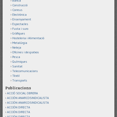
Banca
Construcció
Correus
Electrònica
Ensenyament
Espectacles
Fusta i suro
Gràfiques
Hosteleria i Alimentació
Metalúrgia
Neteja
Oficines i despatxos
Pesca
Químiques
Sanitat
Telecomunicacions
Tèxtil
Transports
Publicacions
ACCIÓ SOCIAL OBRERA
ACCIÓN ANARCOSINDICALISTA
ACCIÓN ANARCOSINDICALISTA
ACCIÓN DIRECTA
ACCIÓN DIRECTA
ACCIÓN DIRECTA