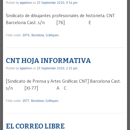
Posted by
wpadmin
on
23 September 2010, 9:54 pm
Sindicato de dibujantes profesionales de historieta. CNT
Barcelona Cast. s/n [76] E
Filed under
1976
,
Barcelona
,
Gràfiques
CNT HOJA INFORMATIVA
Posted by
wpadmin
on
23 September 2010, 2:23 pm
[Sindicato de Prensa y Artes Gráficas CNT] Barcelona Cast.
s/n [XI-77] A C
Filed under
1977
,
Barcelona
,
Gràfiques
EL CORREO LIBRE