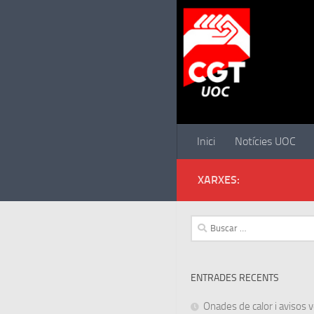
Saltar al contenido
Inici
Notícies UOC
XARXES:
Buscar:
ENTRADES RECENTS
Onades de calor i avisos ve