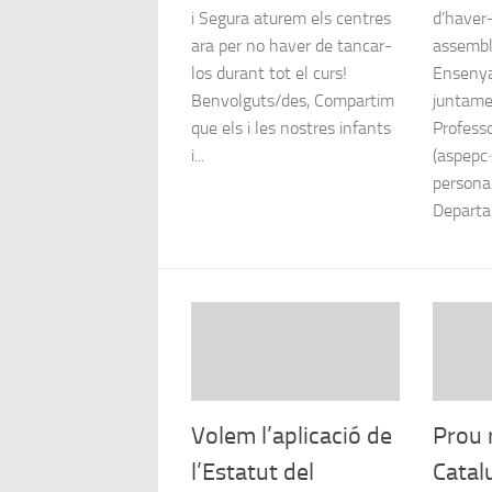
i Segura aturem els centres
d’haver-
ara per no haver de tancar-
assembl
los durant tot el curs!
Enseny
Benvolguts/des, Compartim
juntame
que els i les nostres infants
Profess
i...
(aspepc·
personal
Departam
Volem l’aplicació de
Prou 
l’Estatut del
Catal