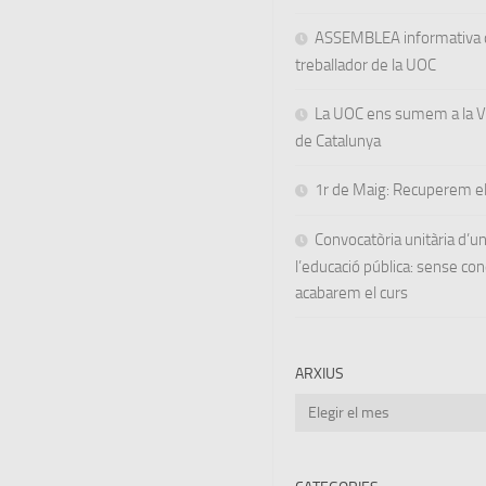
ASSEMBLEA informativa d
treballador de la UOC
La UOC ens sumem a la Va
de Catalunya
1r de Maig: Recuperem el
Convocatòria unitària d’
l’educació pública: sense co
acabarem el curs
ARXIUS
Arxius