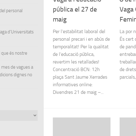
pública el 27 de
Vaga 
el personal
maig
Femin
Per l’estabilitat laboral del
La por n
ga d’Universitats
personal precari i en abús de
És cert 
temporalitat! Per la qualitat
de pand
 que és nostre
de l’educació pública,
entreban
revertim les retallades!
treballa
un mes de vagues a
Concentració BCN: 12h
de dret
ndicions dignes no
plaça Sant Jaume Xerrades
parcials, 
informatives online:
Divendres 21 de maig –...