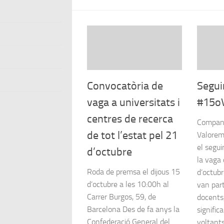
Convocatòria de
Segui
vaga a universitats i
#15o
centres de recerca
Compan
de tot l’estat pel 21
Valorem
el segui
d’octubre
la vaga
Roda de premsa el dijous 15
d’octubr
d’octubre a les 10:00h al
van par
Carrer Burgos, 59, de
docents,
Barcelona Des de fa anys la
signific
Confederació General del
voltants