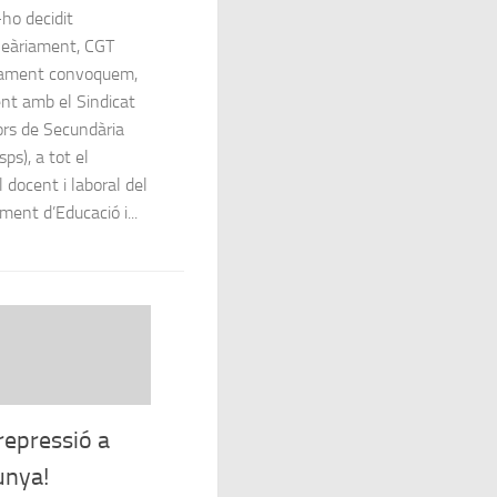
ho decidit
eàriament, CGT
ament convoquem,
nt amb el Sindicat
ors de Secundària
sps), a tot el
 docent i laboral del
ent d’Educació i...
repressió a
unya!