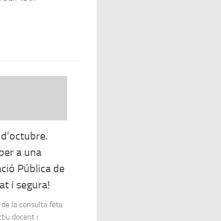
 d’octubre.
per a una
ció Pública de
at i segura!
de la consulta feta
ctiu docent i