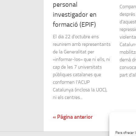
personal
Compan
investigador en
després
d’aques
formació (EPIF)
repressi
El dia 22 d’octubre ens
violenta
reunirem amb representants
Catalun
de la Generalitat per
mobilitz
«informar-los» que ni ells, ni
demà di
cap de les 7 universitats
convoca
públiques catalanes que
part d’al
conformen l’ACUP
Catalunya (inclosa la UOC),
ni els centres...
« Página anterior
Para ofrecer 