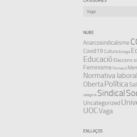
CATEGORIES
Categories
NUBE
C
Anarcosindicalisme
E
Covid19
Cultura
Ecologia
Educació
Eleccions s
Feminisme
Memò
Formació
Normativa labora
Política
Oberta
Sal
Sindical
Soc
categoría
Univ
Uncategorized
UOC
Vaga
ENLLAÇOS