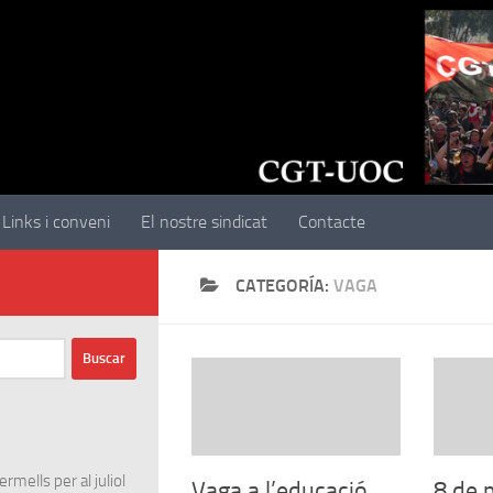
Links i conveni
El nostre sindicat
Contacte
CATEGORÍA:
VAGA
rmells per al juliol
Vaga a l’educació
8 de 