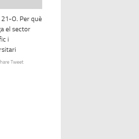
21-O. Per què
a el sector
ic i
sitari
hare Tweet