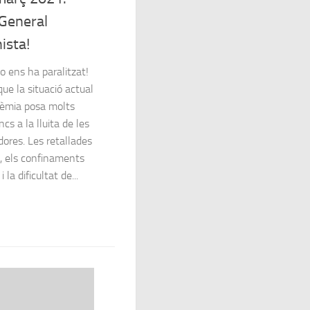
General
ista!
o ens ha paralitzat!
que la situació actual
èmia posa molts
cs a la lluita de les
dores. Les retallades
s, els confinaments
i la dificultat de...