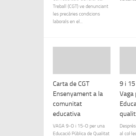
Treball (CGT) ve denunciant
les precàries condicions
laborals en el...
Carta de CGT
9 i 15
Ensenyament a la
Vaga 
comunitat
Educa
educativa
qualit
VAGA 9-O i 15-O per una
Després 
Educació Pública de Qualitat
al col·le