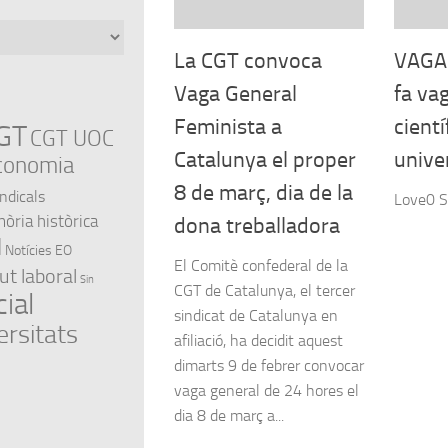
La CGT convoca
VAGA 
Vaga General
fa vag
Feminista a
científ
GT
CGT UOC
Catalunya el proper
univer
conomia
8 de març, dia de la
indicals
Love0 S
ria històrica
dona treballadora
l
Notícies EO
El Comitè confederal de la
ut laboral
Sin
CGT de Catalunya, el tercer
ial
sindicat de Catalunya en
ersitats
afiliació, ha decidit aquest
dimarts 9 de febrer convocar
vaga general de 24 hores el
dia 8 de març a...