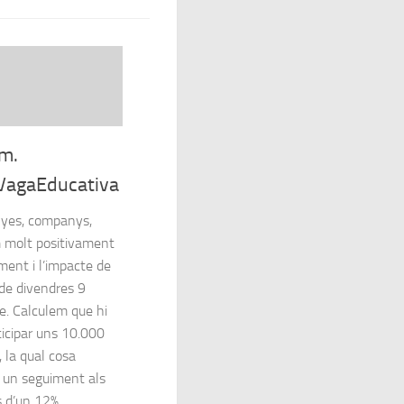
m.
VagaEducativa
yes, companys,
 molt positivament
ment i l’impacte de
 de divendres 9
e. Calculem que hi
ticipar uns 10.000
 la qual cosa
a un seguiment als
 d’un 12%...