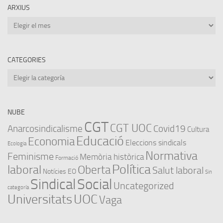
ARXIUS
Arxius
CATEGORIES
Categories
NUBE
CGT
CGT UOC
Anarcosindicalisme
Covid19
Cultura
Educació
Economia
Eleccions sindicals
Ecologia
Normativa
Feminisme
Memòria històrica
Formació
Política
laboral
Oberta
Salut laboral
Notícies EO
Sin
Sindical
Social
Uncategorized
categoría
Universitats
UOC
Vaga