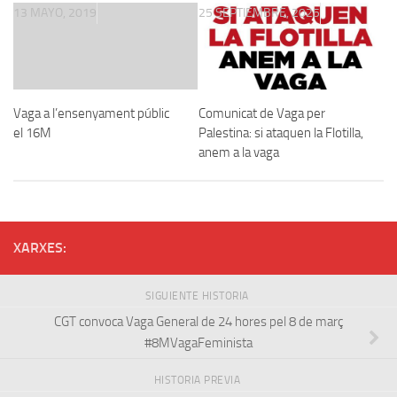
13 MAYO, 2019
25 SEPTIEMBRE, 2025
Vaga a l’ensenyament públic
Comunicat de Vaga per
el 16M
Palestina: si ataquen la Flotilla,
anem a la vaga
XARXES:
SIGUIENTE HISTORIA
CGT convoca Vaga General de 24 hores pel 8 de març
#8MVagaFeminista
HISTORIA PREVIA