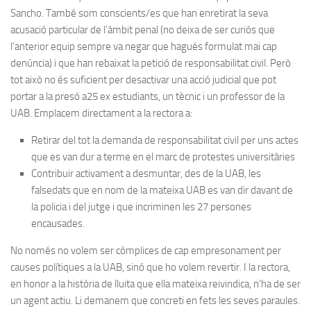
Sancho. També som conscients/es que han enretirat la seva
acusació particular de l’àmbit penal (no deixa de ser curiós que
l’anterior equip sempre va negar que hagués formulat mai cap
denúncia) i que han rebaixat la petició de responsabilitat civil. Però
tot això no és suficient per desactivar una acció judicial que pot
portar a la presó a25 ex estudiants, un tècnic i un professor de la
UAB. Emplacem directament a la rectora a:
Retirar del tot la demanda de responsabilitat civil per uns actes
que es van dur a terme en el marc de protestes universitàries
Contribuir activament a desmuntar, des de la UAB, les
falsedats que en nom de la mateixa UAB es van dir davant de
la policia i del jutge i que incriminen les 27 persones
encausades.
No només no volem ser còmplices de cap empresonament per
causes polítiques a la UAB, sinó que ho volem revertir. I la rectora,
en honor a la història de lluita que ella mateixa reivindica, n’ha de ser
un agent actiu. Li demanem que concreti en fets les seves paraules.