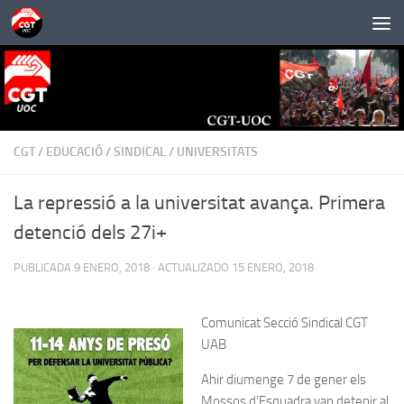
Saltar al contenido
CGT
/
EDUCACIÓ
/
SINDICAL
/
UNIVERSITATS
La repressió a la universitat avança. Primera
detenció dels 27i+
PUBLICADA
9 ENERO, 2018
· ACTUALIZADO
15 ENERO, 2018
Comunicat Secció Sindical CGT
UAB
Ahir diumenge 7 de gener els
Mossos d’Esquadra van detenir al