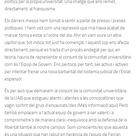
polítics per la pròpia universitat. Una imatge que ens remet,
directament, al franquisme.
Els darrers mesos hem tornat a sentir a parlar de presos i preses
polítiques. I hem vist com una repressió que mai havia acabat de
marxar torna a estar a l’ordre del dia. Ahir en vam viure un altre
capítol que, tot indica, tot just ha començat. I aquest cop ens afecta
directament, perquè es tracta d’un procés endegat per qui, en
teoria, hauria de representar el conjunt de la comunitat universitària
com és l’Equip de Govern. Ens pertoca, per tant, ser actius i actives
per intentar frenar una nova barbaritat del sistema judicial de l’Estat
espanyol.
És per això que demanem al conjunt de la comunitat universitària
de la UAB que estigueu atents i atentes a les convocatòries que
vagin sortint del grup d’encausats/des (Més informació aquí) Però
també emplacem a l’actual equip de govern a ser valent i a
comprometre’s de manera clara i inequívoca amb la defensa de la
llibertat també al nostre campus. Som conscients/es que aquesta
és una situació que han rebut en herència de l’equip de Ferran