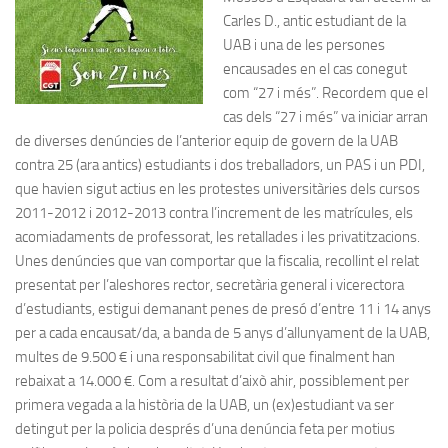
Carles D., antic estudiant de la
UAB i una de les persones
encausades en el cas conegut
com “27 i més”. Recordem que el
cas dels “27 i més” va iniciar arran
de diverses denúncies de l’anterior equip de govern de la UAB
contra 25 (ara antics) estudiants i dos treballadors, un PAS i un PDI,
que havien sigut actius en les protestes universitàries dels cursos
2011-2012 i 2012-2013 contra l’increment de les matrícules, els
acomiadaments de professorat, les retallades i les privatitzacions.
Unes denúncies que van comportar que la fiscalia, recollint el relat
presentat per l’aleshores rector, secretària general i vicerectora
d’estudiants, estigui demanant penes de presó d’entre 11 i 14 anys
per a cada encausat/da, a banda de 5 anys d’allunyament de la UAB,
multes de 9.500 € i una responsabilitat civil que finalment han
rebaixat a 14.000 €. Com a resultat d’això ahir, possiblement per
primera vegada a la història de la UAB, un (ex)estudiant va ser
detingut per la policia després d’una denúncia feta per motius