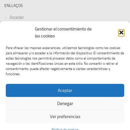
ENLLAÇOS
Acceder
Gestionar el consentimiento de
Feed de entradas
las cookies
Feed de comentarios
Para ofrecer las mejores experiencias, utilizamos tecnologías como las cookies
para almacenar y/o acceder a la información del dispositivo. El consentimiento de
WordPress.org
estas tecnologías nos permitirá procesar datos como el comportamiento de
navegación o las identificaciones únicas en este sitio. No consentir o retirar el
consentimiento, puede afectar negativamente a ciertas características y
funciones.
Aceptar
Denegar
CGT UOC © 2026. Tots els drets reservats.
Ver preferencias
Funciona con
- Diseñado con el
Tema Hueman
Política de cookies