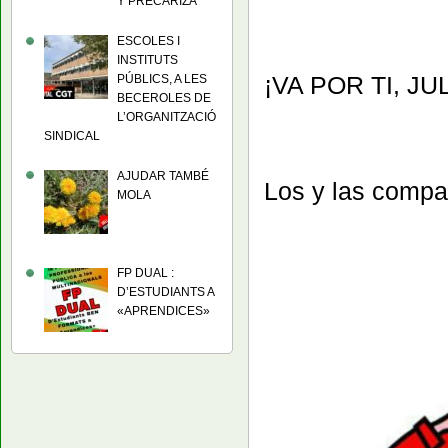
Y PRECARIZA
ESCOLES I
INSTITUTS
¡VA POR TI, JU
PÚBLICS, A LES
BECEROLES DE
L’ORGANITZACIÓ
SINDICAL
AJUDAR TAMBÉ
Los y las compa
MOLA
FP DUAL :
D’ESTUDIANTS A
«APRENDICES»