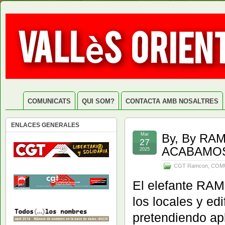
COMUNICATS
QUI SOM?
CONTACTA AMB NOSALTRES
ENLACES GENERALES
Mar
By, By RA
27
ACABAMOS
2025
CGT Ramcon
,
COM
El elefante RAM
los locales y edi
pretendiendo ap