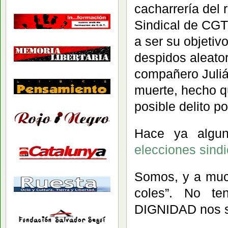
cacharrería del r
Sindical de CG
a ser su objetiv
despidos aleat
compañero Julián
muerte, hecho qu
posible delito p
Hace ya algun
elecciones sindi
Somos, y a much
coles”. No te
DIGNIDAD nos so