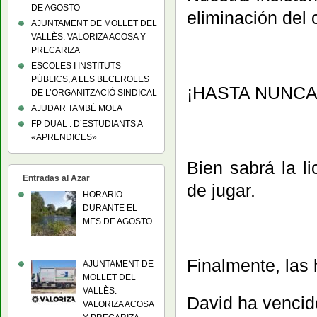
DE AGOSTO
eliminación del
AJUNTAMENT DE MOLLET DEL
VALLÈS: VALORIZA ACOSA Y
PRECARIZA
ESCOLES I INSTITUTS
PÚBLICS, A LES BECEROLES
¡HASTA NUNCA
DE L’ORGANITZACIÓ SINDICAL
AJUDAR TAMBÉ MOLA
FP DUAL : D’ESTUDIANTS A
«APRENDICES»
Bien sabrá la l
Entradas al Azar
de jugar.
HORARIO
DURANTE EL
MES DE AGOSTO
Finalmente, las
AJUNTAMENT DE
MOLLET DEL
VALLÈS:
David ha vencido
VALORIZA ACOSA