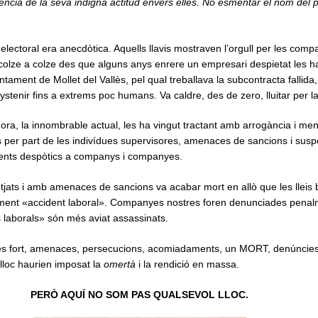
cia de la seva indigna actitud envers elles. No esmentar el nom del p
 electoral era anecdòtica. Aquells llavis mostraven l’orgull per les com
 colze a colze des que alguns anys enrere un empresari despietat les 
ntament de Mollet del Vallès, pel qual treballava la subcontracta fallida,
nystenir fins a extrems poc humans. Va caldre, des de zero, lluitar per l
ora, la innombrable actual, les ha vingut tractant amb arrogància i me
 per part de les indivídues supervisores, amenaces de sancions i sus
ents despòtics a companys i companyes.
jats i amb amenaces de sancions va acabar mort en allò que les lleis
ent «accident laboral». Companyes nostres foren denunciades penal
s laborals» són més aviat assassinats.
l més fort, amenaces, persecucions, acomiadaments, un MORT, denúncies
lloc haurien imposat la
omertà
i la rendició en massa.
PERÒ AQUÍ NO SOM PAS QUALSEVOL LLOC.