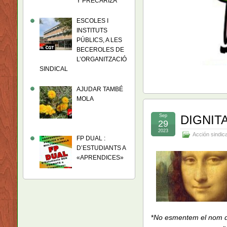
Y PRECARIZA
ESCOLES I
INSTITUTS
PÚBLICS, A LES
BECEROLES DE
L’ORGANITZACIÓ
SINDICAL
AJUDAR TAMBÉ
MOLA
Sep
DIGNIT
29
2023
Acción sindica
FP DUAL :
D’ESTUDIANTS A
«APRENDICES»
*
No esmentem el nom de 