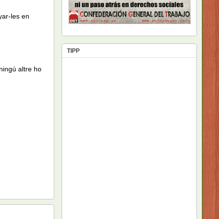
yar-les en
TIPP
ningú altre ho