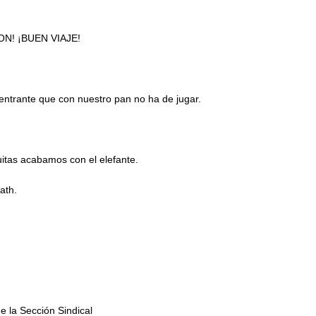
N! ¡BUEN VIAJE!
a entrante que con nuestro pan no ha de jugar.
uitas acabamos con el elefante.
ath.
e la Sección Sindical