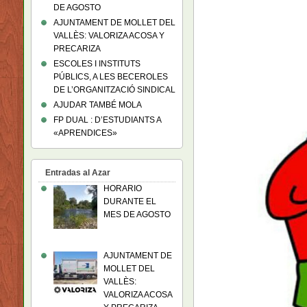
DE AGOSTO
AJUNTAMENT DE MOLLET DEL
VALLÈS: VALORIZA ACOSA Y
PRECARIZA
ESCOLES I INSTITUTS
PÚBLICS, A LES BECEROLES
DE L’ORGANITZACIÓ SINDICAL
AJUDAR TAMBÉ MOLA
FP DUAL : D’ESTUDIANTS A
«APRENDICES»
Entradas al Azar
HORARIO
DURANTE EL
MES DE AGOSTO
AJUNTAMENT DE
MOLLET DEL
VALLÈS:
VALORIZA ACOSA