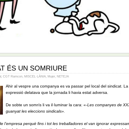
AT ÉS UN SOMRIURE
l
,
CGT Ramcon
,
MISCEL·LÀNIA
,
Mujer
,
NETEJA
Ahir al vespre una companya es va passar pel local del sindicat. La
expressió delatava que la jornada li havia estat adversa.
De sobte un somrís li va il·luminar la cara: «-
Les companyes de XX
guanyat les eleccions sindicals».
l’empresa perquè fins i tot les treballadores el van ignorar expressa