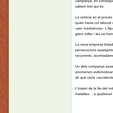
campanya, en conseqüèn
sabem tots qui és.
La victòria en el procés
quals havia col·laborat
«per insolvència». L’Aju
gaire millor i les va me
La nova empresa licitad
persecucions assetjants
recurrents, acomiadam
Un dels companys asset
anomenen eufemísticam
dir que certs «accident
L’imperi de la llei de
malalties… a qualsevol 