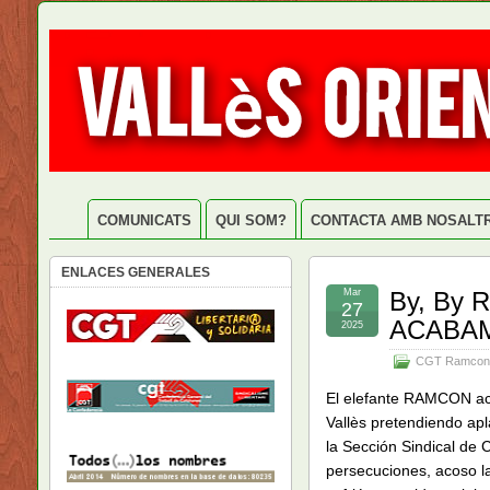
COMUNICATS
QUI SOM?
CONTACTA AMB NOSALT
ENLACES GENERALES
Mar
By, By
27
ACABAM
2025
CGT Ramcon
El elefante RAMCON acce
Vallès pretendiendo apl
la Sección Sindical de
persecuciones, acoso l