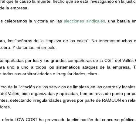
oral que le causó la muerte, hecho que se está investigando en la justi
e de la empresa.
 celebramos la victoria en las
elecciones sindicales
,
una batalla en
, las “señoras de la limpieza de los coles”. No tenemos muchos est
bra. Y de tontas, ni un pelo.
compañadas por los y las grandes compañeras de la CGT del Vallès 
 cara uno a uno a todos los sistemáticos ataques de la empresa.
todas sus arbitrariedades e irregularidades, claro.
o de la licitación de los servicios de limpieza en las centros y locales
del Vallès, bien organizadas y aplicadas, hemos revisado punto por pu
ntes, detectando irregularidades graves por parte de RAMCON en rela
doras.
su oferta LOW COST ha provocado la eliminación del concurso público