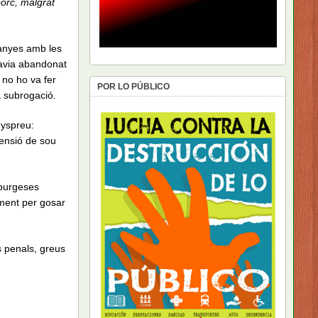
orc, malgrat
panyes amb les
havia abandonat
 no ho va fer
POR LO PÚBLICO
a subrogació.
nyspreu:
pensió de sou
 burgeses
ment per gosar
 penals, greus