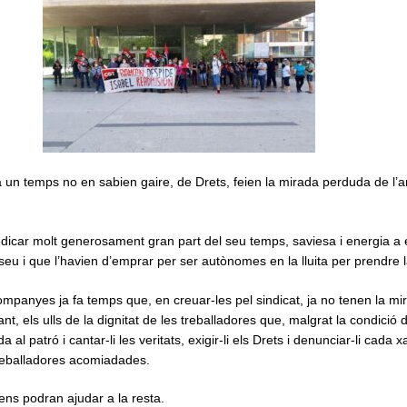
un temps no en sabien gaire, de Drets, feien la mirada perduda de l’a
dicar molt generosament gran part del seu temps, saviesa i energia a
 seu i que l’havien d’emprar per ser autònomes en la lluita per prendre la
ompanyes ja fa temps que, en creuar-les pel sindicat, ja no tenen la mi
nt, els ulls de la dignitat de les treballadores que, malgrat la condició 
al patró i cantar-li les veritats, exigir-li els Drets i denunciar-li cada x
treballadores acomiadades.
i ens podran ajudar a la resta.