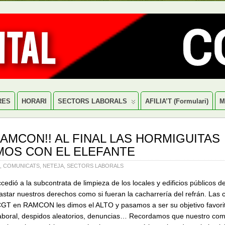
RES
HORARI
SECTORS LABORALS
AFILIA’T (formulari)
M
 RAMCON!! AL FINAL LAS HORMIGUITAS
OS CON EL ELEFANTE
,
COMUNICATS
,
NETEJA
,
SECTORS LABORALS
dió a la subcontrata de limpieza de los locales y edificios públicos de
astar nuestros derechos como si fueran la cacharrería del refrán. L
as 
 CGT en RAMCON les dimos el ALTO y pasamos a ser su objetivo favori
aboral, despidos aleatorios, denuncias… Recordamos que nuestro com