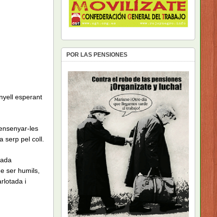
POR LAS PENSIONES
nyell esperant
 ensenyar-les
 serp pel coll.
rada
de ser humils,
arlotada i