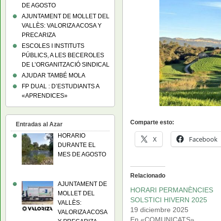
DE AGOSTO
AJUNTAMENT DE MOLLET DEL
VALLÈS: VALORIZA ACOSA Y
PRECARIZA
ESCOLES I INSTITUTS
PÚBLICS, A LES BECEROLES
DE L’ORGANITZACIÓ SINDICAL
AJUDAR TAMBÉ MOLA
FP DUAL : D’ESTUDIANTS A
«APRENDICES»
Comparte esto:
Entradas al Azar
HORARIO
X
Facebook
DURANTE EL
MES DE AGOSTO
Relacionado
AJUNTAMENT DE
HORARI PERMANÈNCIES
MOLLET DEL
SOLSTICI HIVERN 2025
VALLÈS:
19 diciembre 2025
VALORIZA ACOSA
En «COMUNICATS»