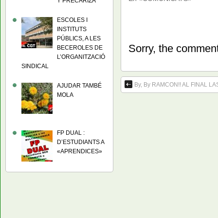
Y PRECARIZA
ESCOLES I
INSTITUTS
PÚBLICS, A LES
Sorry, the comment 
BECEROLES DE
L’ORGANITZACIÓ
SINDICAL
By, By RAMCON!! AL FINAL 
AJUDAR TAMBÉ
MOLA
FP DUAL :
D’ESTUDIANTS A
«APRENDICES»