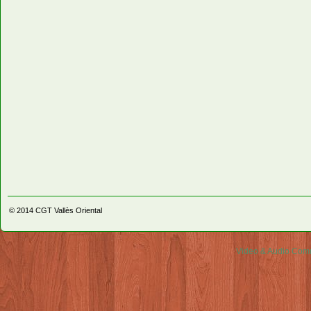
© 2014
CGT Vallès Oriental
Video & Audio Comm