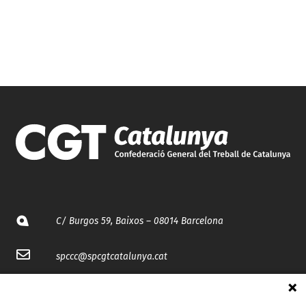
C/ Burgos 59, Baixos – 08014 Barcelona
spccc@
spcgtcatalunya.cat
935 120 481