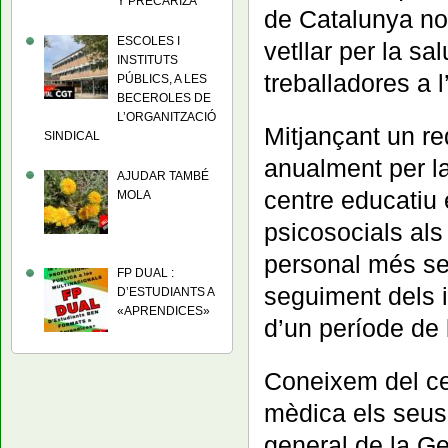
Y PRECARIZA
de Catalunya no
ESCOLES I
vetllar per la sa
INSTITUTS
treballadores a l
PÚBLICS, A LES
BECEROLES DE
L’ORGANITZACIÓ
Mitjançant un re
SINDICAL
anualment per la
AJUDAR TAMBÉ
centre educatiu e
MOLA
psicosocials als
personal més sen
FP DUAL :
seguiment dels i
D’ESTUDIANTS A
«APRENDICES»
d’un període de 
Coneixem del cer
mèdica els seus 
general de la Ge