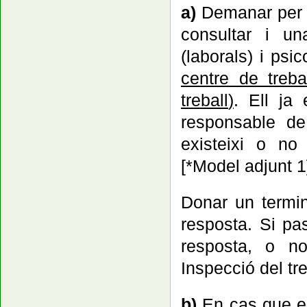
a)
Demanar per e
consultar i un
(laborals) i psi
centre de treba
treball
)
.
Ell ja 
responsable de
existeixi o no 
[*Model adjunt 1
Donar un termin
resposta. Si pa
resposta, o no
Inspecció del tre
b)
En cas que e