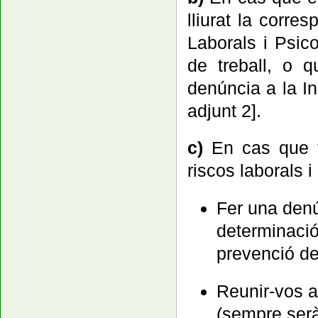
lliurat la corre
Laborals i Psico
de treball, o q
denúncia a la In
adjunt 2].
c)
En cas que t
riscos laborals 
Fer una denú
determinació 
prevenció de
Reunir-vos 
(sempre serà