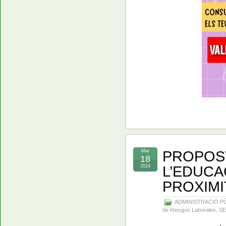
PROPOST
Mar
18
L’EDUCA
2024
PROXIMIT
ADMINISTRACIÓ P
de Riesgos Laborales
,
S