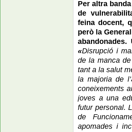
Per altra banda
de vulnerabili
feina docent, 
però la Generali
abandonades. U
«
D
isrupció i m
de la manca de r
tant a la salut 
l
a majoria de l
coneixements am
joves a una edu
futur personal.
L
de Funcioname
apomades i inc