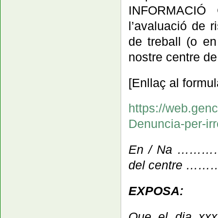
INFORMACIÓ 
l’avaluació de r
de treball
(o en
nostre centre de 
[Enllaç al formul
https://web.genc
Denuncia-per-ir
En / Na …………
del centre
EXPOSA:
Que el dia xxxx