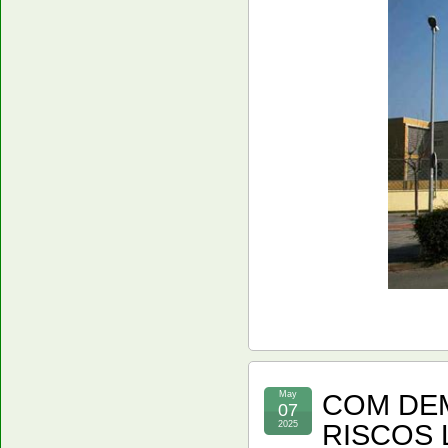
COM DEM
May
07
RISCOS 
2025