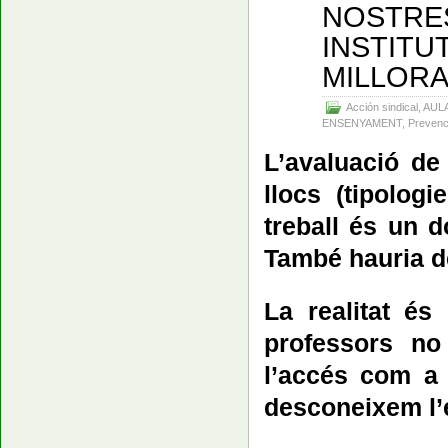
NOSTRES
INSTITU
MILLORA
Acción sindical
,
AUL
ENSENYAMENT
,
Prevenc
L’avaluació de 
llocs (tipolog
treball és un d
També hauria de
La realitat é
professors no 
l’accés com a t
desconeixem l’