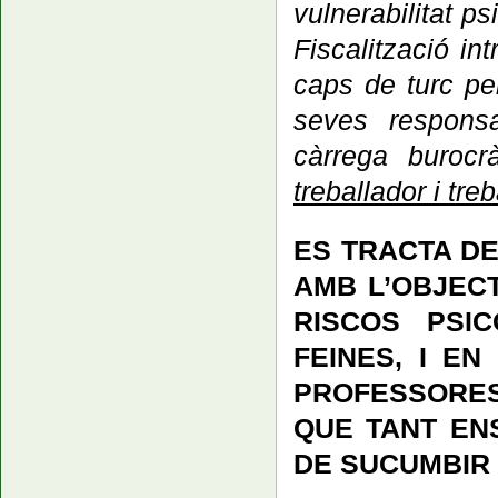
vulnerabilitat p
Fiscalització in
caps de turc pe
seves responsa
càrrega burocr
treballador i tre
ES TRACTA D
AMB L’OBJECT
RISCOS PSI
FEINES, I E
PROFESSORES
QUE TANT EN
DE SUCUMBIR 