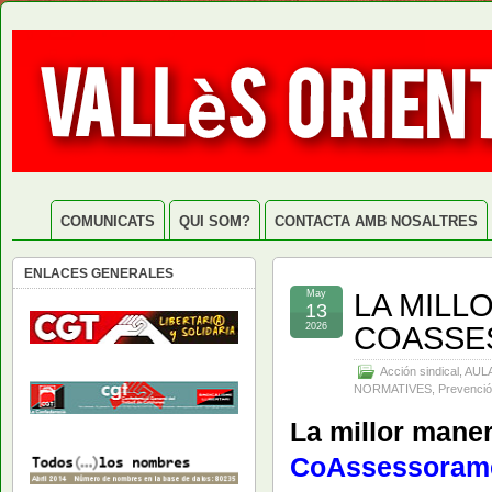
COMUNICATS
QUI SOM?
CONTACTA AMB NOSALTRES
ENLACES GENERALES
LA MILL
May
13
COASSE
2026
Acción sindical
,
AUL
NORMATIVES
,
Prevenció
La millor maner
CoAssessoram