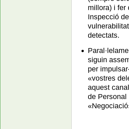
millora) i fe
Inspecció de
vulnerabilita
detectats.
Paral·lelamen
siguin assem
per impulsar
«vostres del
aquest canal
de Personal 
«Negociació