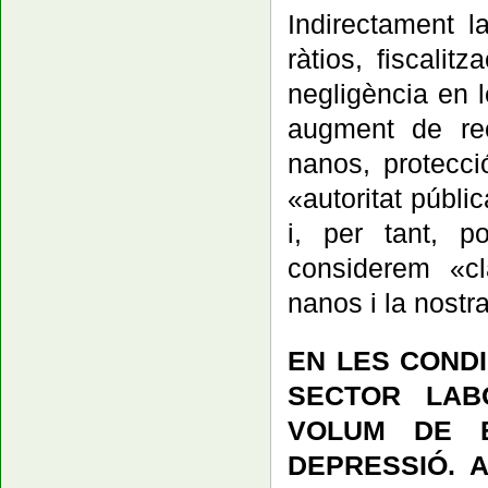
Indirectament l
ràtios, fiscalit
negligència en 
augment de re
nanos, protecci
«autoritat públi
i, per tant, p
considerem «cl
nanos i la nostra
EN LES COND
SECTOR LAB
VOLUM DE B
DEPRESSIÓ. 