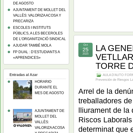
DE AGOSTO
AJUNTAMENT DE MOLLET DEL
VALLÈS: VALORIZA ACOSA Y
PRECARIZA
ESCOLES I INSTITUTS
PÚBLICS, A LES BECEROLES
DE L’ORGANITZACIÓ SINDICAL
LA GENE
AJUDAR TAMBÉ MOLA
Oct
25
FP DUAL : D’ESTUDIANTS A
VETLLAR
2025
«APRENDICES»
TORRE D
Entradas al Azar
AULA D'AUTO FOR
Prevención de Riesgos L
HORARIO
DURANTE EL
Arrel de la den
MES DE AGOSTO
treballadores d
lliurament de la
AJUNTAMENT DE
MOLLET DEL
Riscos Laborals 
VALLÈS:
determinat que 
VALORIZA ACOSA