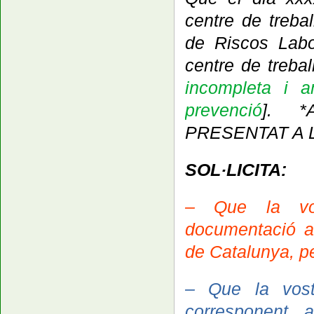
centre de treba
de Riscos Labor
centre de treball
incompleta
i am
prevenció
]. 
PRESENTAT A L
SOL·LICITA:
– Que la vostr
documentació a
de Catalunya, pe
– Que la vostra
corresponent 