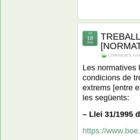
TREBALL
Jul
18
[NORMAT
2024
COMUNICATS
,
For
Les normatives l
condicions de tr
extrems [entre e
les següents:
– Llei 31/1995 
https://www.bo