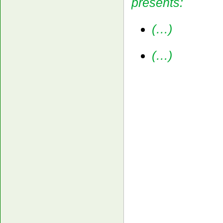
presents:
(…
)
(…
)