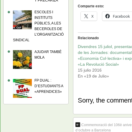
Y PRECARIZA
Comparte esto:
ESCOLES I
X
Facebook
INSTITUTS
PÚBLICS, A LES
BECEROLES DE
L’ORGANITZACIÓ
Relacionado
SINDICAL
Divendres 15 juliol, presenta
AJUDAR TAMBÉ
de les Jornades: documental
MOLA
«Economia Col·lectiva» i ex
«La Revolució Social»
15 julio 2016
En «19 de Julio»
FP DUAL :
D’ESTUDIANTS A
«APRENDICES»
Sorry, the comment 
Commemoració del 106è aniversa
d’octubre a Barcelona