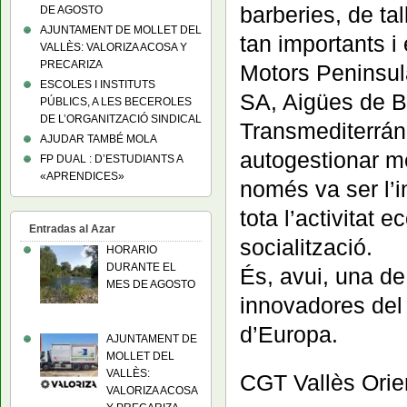
barberies, de ta
DE AGOSTO
AJUNTAMENT DE MOLLET DEL
tan importants i
VALLÈS: VALORIZA ACOSA Y
PRECARIZA
Motors Peninsul
ESCOLES I INSTITUTS
SA, Aigües de 
PÚBLICS, A LES BECEROLES
DE L’ORGANITZACIÓ SINDICAL
Transmediterrán
AJUDAR TAMBÉ MOLA
autogestionar mé
FP DUAL : D’ESTUDIANTS A
«APRENDICES»
només va ser l’i
tota l’activitat 
Entradas al Azar
socialització.
HORARIO
DURANTE EL
És, avui, una de
MES DE AGOSTO
innovadores del 
d’Europa.
AJUNTAMENT DE
MOLLET DEL
VALLÈS:
CGT Vallès Orie
VALORIZA ACOSA