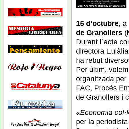
15 d’octubre
, a
de Granollers
(
Durant l´acte c
directora Eulàl
ha rebut diverso
Per últim, volem
organitzada per 
FAC, Procés Emb
de Granollers i 
«Economia col·le
per la periodist