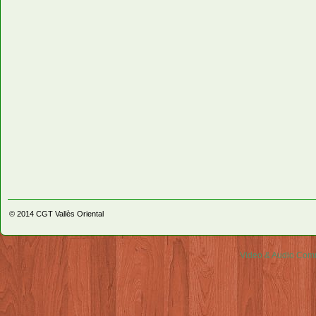
© 2014
CGT Vallès Oriental
Video & Audio Comm