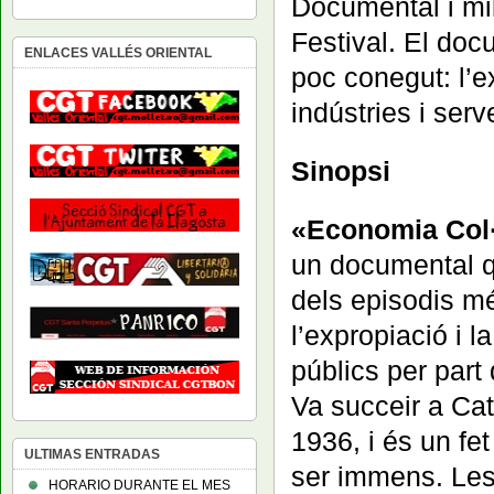
Documental i mil
Festival. El doc
ENLACES VALLÉS ORIENTAL
poc conegut: l’e
indústries i ser
Sinopsi
«Economia Col·
un documental q
dels episodis mé
l’expropiació i l
públics per part 
Va succeir a Cat
1936, i és un fe
ULTIMAS ENTRADAS
ser immens. Les
HORARIO DURANTE EL MES