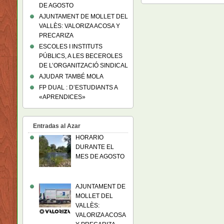
DE AGOSTO
AJUNTAMENT DE MOLLET DEL
VALLÈS: VALORIZA ACOSA Y
PRECARIZA
ESCOLES I INSTITUTS
PÚBLICS, A LES BECEROLES
DE L’ORGANITZACIÓ SINDICAL
AJUDAR TAMBÉ MOLA
FP DUAL : D’ESTUDIANTS A
«APRENDICES»
Entradas al Azar
HORARIO
DURANTE EL
MES DE AGOSTO
AJUNTAMENT DE
MOLLET DEL
VALLÈS:
VALORIZA ACOSA