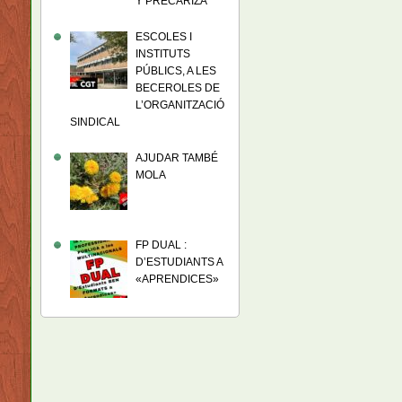
Y PRECARIZA
ESCOLES I
INSTITUTS
PÚBLICS, A LES
BECEROLES DE
L’ORGANITZACIÓ
SINDICAL
AJUDAR TAMBÉ
MOLA
FP DUAL :
D’ESTUDIANTS A
«APRENDICES»