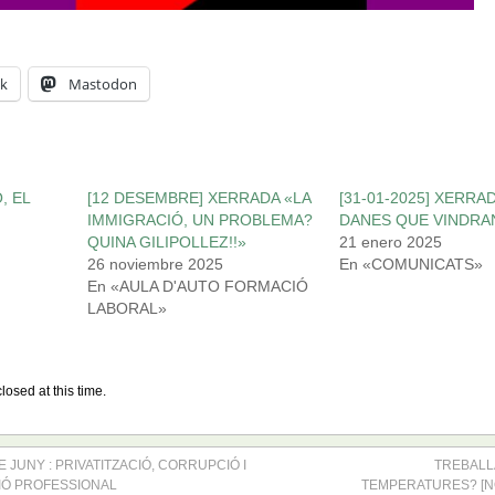
k
Mastodon
, EL
[12 DESEMBRE] XERRADA «LA
[31-01-2025] XERRA
IMMIGRACIÓ, UN PROBLEMA?
DANES QUE VINDRA
QUINA GILIPOLLEZ!!»
21 enero 2025
26 noviembre 2025
En «COMUNICATS»
En «AULA D'AUTO FORMACIÓ
LABORAL»
losed at this time.
 JUNY : PRIVATITZACIÓ, CORRUPCIÓ I
TREBALL
IÓ PROFESSIONAL
TEMPERATURES? [N