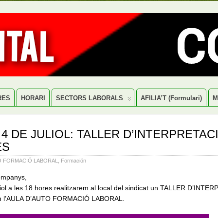
RES
HORARI
SECTORS LABORALS
AFILIA’T (formulari)
M
 4 DE JULIOL: TALLER D’INTERPRETAC
ES
O FORMACIÓ LABORAL
,
Formación
ompanys,
uliol a les 18 hores realitzarem al local del sindicat un TALLER D’IN
n l’AULA D’AUTO FORMACIÓ LABORAL.