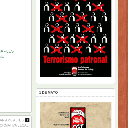
DA «LES
N»
1 DE MAYO
AR AMB ALTES
ORMATIVA LEGAL]