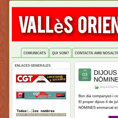
COMUNICATS
QUI SOM?
CONTACTA AMB NOSALT
ENLACES GENERALES
Jul
DIJOUS
03
NÒMIN
2024
AULA D'AUT
Bon dia companyes i c
El proper dijous 4 de j
NÒMINES emmarcat e