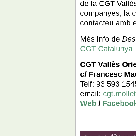
de la CGT Vallè
companyes, la co
contacteu amb el
Més info de
Des
CGT Catalunya
CGT Vallès Orie
c/ Francesc Mac
Telf: 93 593 15
email:
cgt.moll
Web
/
Faceboo