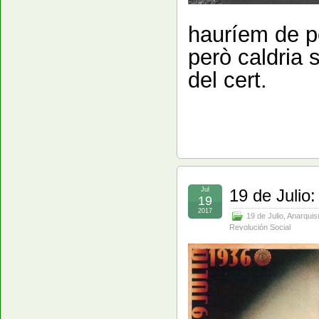
hauríem de pe
però caldria 
del cert.
Jul
19 de Julio
19
2017
19 de Julio
,
Anarqui
Revolución Social