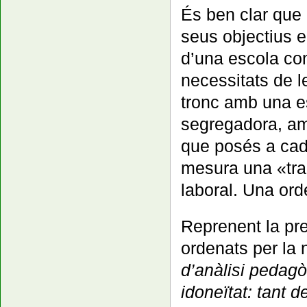
És ben clar que 
seus objectius 
d’una escola co
necessitats de l
tronc amb una es
segregadora, amb
que posés a cada
mesura una «tran
laboral. Una ord
Reprenent la prem
ordenats per la n
d’anàlisi pedagò
idoneïtat: tant d