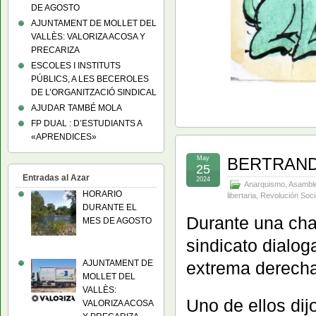
DE AGOSTO
AJUNTAMENT DE MOLLET DEL
VALLÈS: VALORIZA ACOSA Y
PRECARIZA
ESCOLES I INSTITUTS
PÚBLICS, A LES BECEROLES
DE L’ORGANITZACIÓ SINDICAL
AJUDAR TAMBÉ MOLA
FP DUAL : D’ESTUDIANTS A
«APRENDICES»
May
BERTRAND
25
Entradas al Azar
2024
Anarquismo
,
Asambl
HORARIO
libertaria
,
Revolución Soci
DURANTE EL
Durante una cha
MES DE AGOSTO
sindicato dialog
AJUNTAMENT DE
extrema derecha
MOLLET DEL
VALLÈS:
Uno de ellos dij
VALORIZA ACOSA