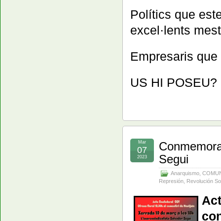
Polítics que este
excel·lents mest
Empresaris que 
US HI POSEU?
Mar
Conmemoraci
07
Segui
2023
Anarquismo
,
COMUN
Represión
,
Revolución So
A
co