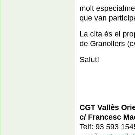
molt especialm
que van participa
La cita és el pr
de Granollers (c
Salut!
CGT Vallès Orie
c/ Francesc Mac
Telf: 93 593 15