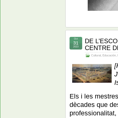
Oct
DE L’ESCO
31
CENTRE D
2023
Cultural
,
Educación
,
[
J
I
Els i les mestre
dècades que des
professionalitat