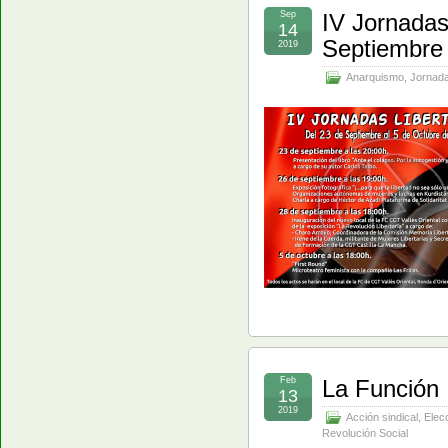
Sep
IV Jornadas
14
Septiembre 
2019
Anarquismo
,
Jornada
Feb
La Función
13
2019
Acción sindical
,
Elec
Revolución Social