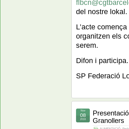
flbcn@cgtbarcel
del nostre lokal.
L’acte comença a
organitzen els 
serem.
Difon i participa.
SP Federació Lo
Nov
Presentació 
08
Granollers
2016
ALIMENTACIÓ
,
Peda