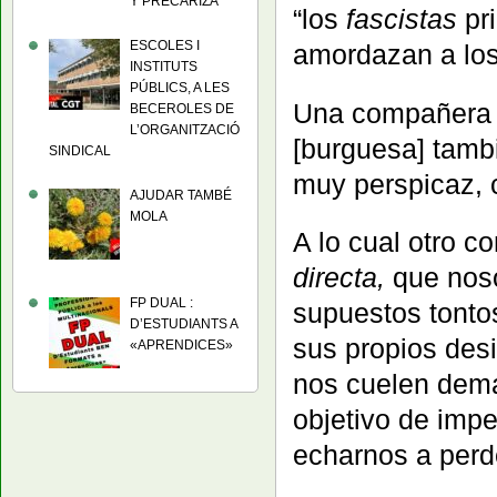
Y PRECARIZA
“los
fascistas
pri
ESCOLES I
amordazan a los 
INSTITUTS
PÚBLICS, A LES
Una compañera 
BECEROLES DE
L’ORGANITZACIÓ
[burguesa] tamb
SINDICAL
muy perspicaz, c
AJUDAR TAMBÉ
MOLA
A lo cual otro 
directa,
que noso
FP DUAL :
supuestos tonto
D’ESTUDIANTS A
sus propios des
«APRENDICES»
nos cuelen dema
objetivo de imp
echarnos a perde