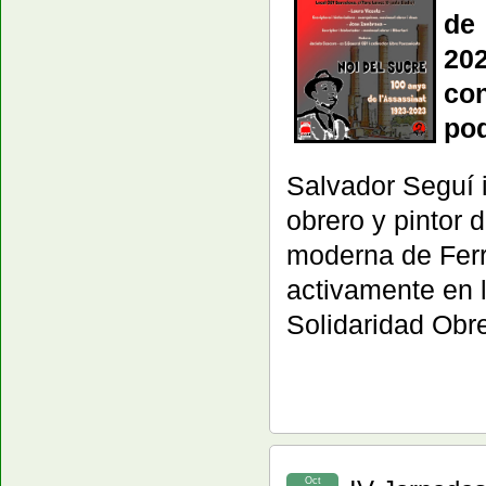
de 
202
co
pod
Salvador Seguí i
obrero y pintor 
moderna de Ferre
activamente en l
Solidaridad Obr
Oct