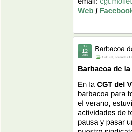
email:
cgt.moll
Web
/
Faceboo
Oct
Barbacoa de
12
2016
Cultural
,
Jornadas Li
Barbacoa de la 
En la
CGT del V
barbacoa para to
el verano, estu
actividades de t
pausa y pasar u
nuestro sindicat