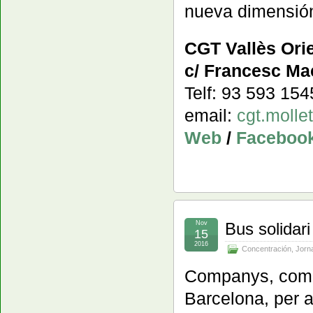
nueva dimensión
CGT Vallès Orie
c/ Francesc Mac
Telf: 93 593 15
email:
cgt.moll
Web
/
Faceboo
Nov
Bus solidari
15
2016
Concentración
,
Jorna
Companys, compa
Barcelona, per 