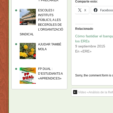
Y PRECARIZA
Comparte esto:
X
Faceboo
ESCOLES I
INSTITUTS
PÚBLICS, A LES
BECEROLES DE
Relacionado
L’ORGANITZACIÓ
SINDICAL
Cómo fastidiar el banq
los EREs
AJUDAR TAMBÉ
9 septiembre 2015
MOLA
En «ERE»
FP DUAL :
D’ESTUDIANTS A
Sorry, the comment form is c
«APRENDICES»
Vídeo «Análisis de la Ref