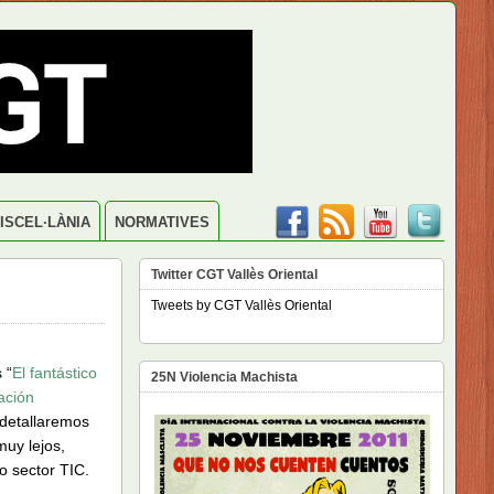
ISCEL·LÀNIA
NORMATIVES
Twitter CGT Vallès Oriental
Tweets by CGT Vallès Oriental
 “
El fantástico
25N Violencia Machista
ación
 detallaremos
muy lejos,
o sector TIC.