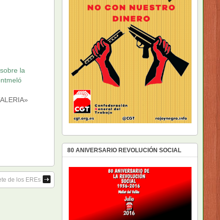
 sobre la
ontmeló
ALERIA»
80 ANIVERSARIO REVOLUCIÓN SOCIAL
ete de los EREs