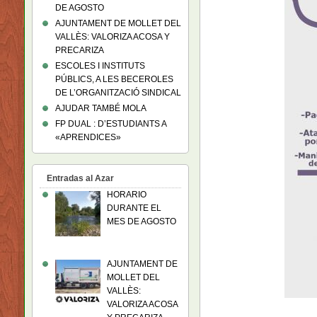
DE AGOSTO
AJUNTAMENT DE MOLLET DEL
VALLÈS: VALORIZA ACOSA Y
PRECARIZA
ESCOLES I INSTITUTS
PÚBLICS, A LES BECEROLES
DE L’ORGANITZACIÓ SINDICAL
AJUDAR TAMBÉ MOLA
FP DUAL : D’ESTUDIANTS A
«APRENDICES»
Entradas al Azar
HORARIO
DURANTE EL
MES DE AGOSTO
AJUNTAMENT DE
MOLLET DEL
VALLÈS:
VALORIZA ACOSA