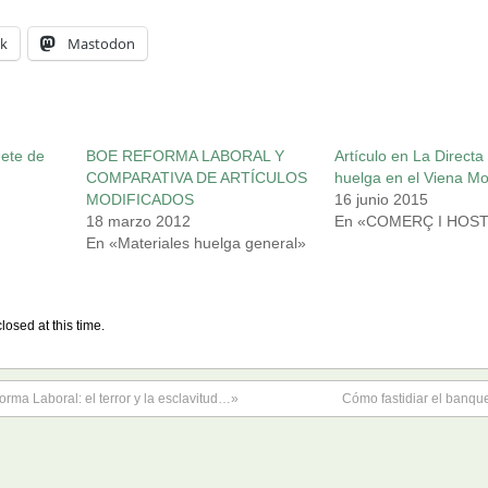
k
Mastodon
uete de
BOE REFORMA LABORAL Y
Artículo en La Directa
COMPARATIVA DE ARTÍCULOS
huelga en el Viena M
MODIFICADOS
16 junio 2015
18 marzo 2012
En «COMERÇ I HOST
En «Materiales huelga general»
losed at this time.
orma Laboral: el terror y la esclavitud…»
Cómo fastidiar el banqu