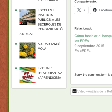
Y PRECARIZA
Comparte esto:
X
Faceboo
ESCOLES I
INSTITUTS
PÚBLICS, A LES
BECEROLES DE
Relacionado
L’ORGANITZACIÓ
SINDICAL
Cómo fastidiar el banq
los EREs
AJUDAR TAMBÉ
9 septiembre 2015
MOLA
En «ERE»
FP DUAL :
D’ESTUDIANTS A
Sorry, the comment form is c
«APRENDICES»
Vídeo «Análisis de la Ref