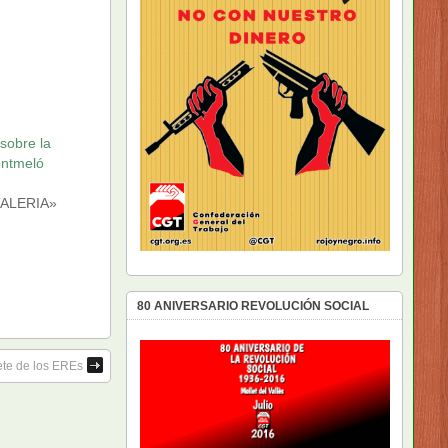
 sobre la
ontmeló
ALERIA»
80 ANIVERSARIO REVOLUCIÓN SOCIAL
ete de los EREs