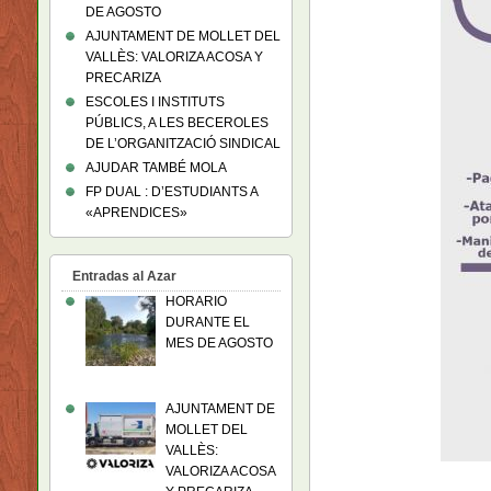
DE AGOSTO
AJUNTAMENT DE MOLLET DEL
VALLÈS: VALORIZA ACOSA Y
PRECARIZA
ESCOLES I INSTITUTS
PÚBLICS, A LES BECEROLES
DE L’ORGANITZACIÓ SINDICAL
AJUDAR TAMBÉ MOLA
FP DUAL : D’ESTUDIANTS A
«APRENDICES»
Entradas al Azar
HORARIO
DURANTE EL
MES DE AGOSTO
AJUNTAMENT DE
MOLLET DEL
VALLÈS:
VALORIZA ACOSA