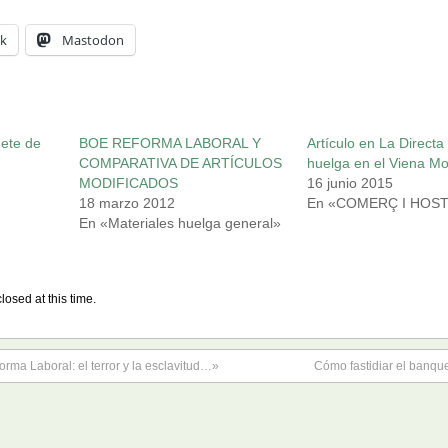
k
Mastodon
uete de
BOE REFORMA LABORAL Y
Artículo en La Directa
COMPARATIVA DE ARTÍCULOS
huelga en el Viena M
MODIFICADOS
16 junio 2015
18 marzo 2012
En «COMERÇ I HOST
En «Materiales huelga general»
losed at this time.
orma Laboral: el terror y la esclavitud…»
Cómo fastidiar el banqu