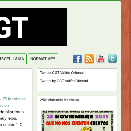
ISCEL·LÀNIA
NORMATIVES
Twitter CGT Vallès Oriental
Tweets by CGT Vallès Oriental
 “
El fantástico
25N Violencia Machista
ación
 detallaremos
muy lejos,
o sector TIC.