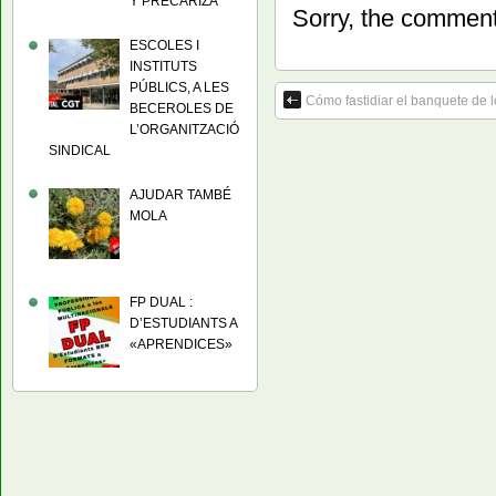
Y PRECARIZA
Sorry, the comment 
ESCOLES I
INSTITUTS
PÚBLICS, A LES
Cómo fastidiar el banquete de 
BECEROLES DE
L’ORGANITZACIÓ
SINDICAL
AJUDAR TAMBÉ
MOLA
FP DUAL :
D’ESTUDIANTS A
«APRENDICES»