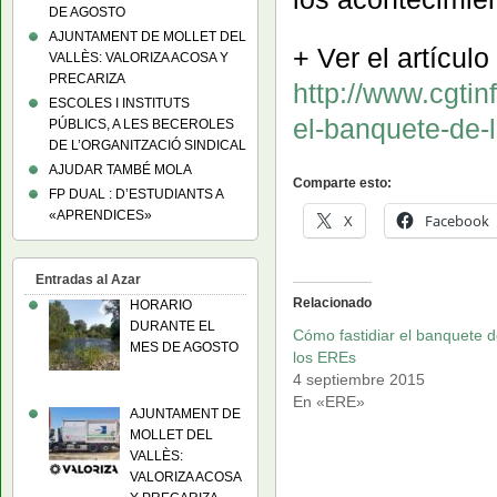
DE AGOSTO
AJUNTAMENT DE MOLLET DEL
+ Ver el artícul
VALLÈS: VALORIZA ACOSA Y
PRECARIZA
http://www.cgti
ESCOLES I INSTITUTS
el-banquete-de-
PÚBLICS, A LES BECEROLES
DE L’ORGANITZACIÓ SINDICAL
AJUDAR TAMBÉ MOLA
Comparte esto:
FP DUAL : D’ESTUDIANTS A
«APRENDICES»
X
Facebook
Entradas al Azar
Relacionado
HORARIO
DURANTE EL
Cómo fastidiar el banquete 
MES DE AGOSTO
los EREs
4 septiembre 2015
En «ERE»
AJUNTAMENT DE
MOLLET DEL
VALLÈS:
VALORIZA ACOSA