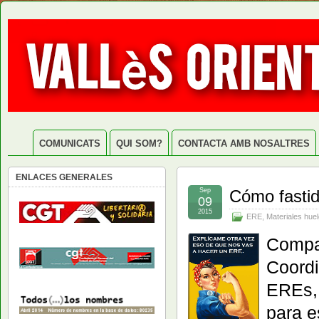
COMUNICATS
QUI SOM?
CONTACTA AMB NOSALTRES
ENLACES GENERALES
Sep
Cómo fastid
09
2015
ERE
,
Materiales hue
Compar
Coordi
EREs, 
para e