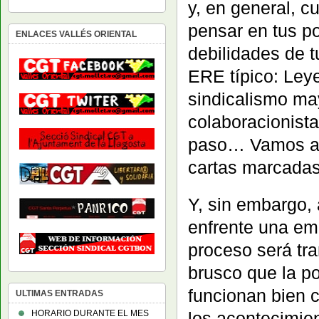
y, en general, c
pensar en tus po
ENLACES VALLÉS ORIENTAL
debilidades de 
ERE típico: Ley
sindicalismo may
colaboracionista
paso… Vamos a v
cartas marcada
Y, sin embargo,
enfrente una em
proceso será tr
brusco que la p
funcionan bien c
ULTIMAS ENTRADAS
HORARIO DURANTE EL MES
los acontecimie