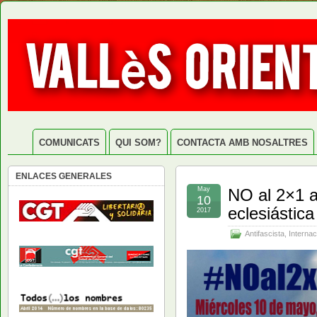
COMUNICATS
QUI SOM?
CONTACTA AMB NOSALTRES
ENLACES GENERALES
May
NO al 2×1 a 
10
eclesiástica
2017
Antifascista
,
Internac