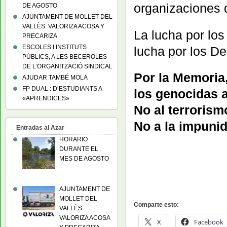
organizaciones
DE AGOSTO
AJUNTAMENT DE MOLLET DEL
VALLÈS: VALORIZA ACOSA Y
La lucha por lo
PRECARIZA
ESCOLES I INSTITUTS
lucha por los D
PÚBLICS, A LES BECEROLES
DE L’ORGANITZACIÓ SINDICAL
Por la Memoria,
AJUDAR TAMBÉ MOLA
FP DUAL : D’ESTUDIANTS A
los genocidas a
«APRENDICES»
No al terrorism
No a la impunid
Entradas al Azar
HORARIO
DURANTE EL
MES DE AGOSTO
AJUNTAMENT DE
MOLLET DEL
Comparte esto:
VALLÈS:
VALORIZA ACOSA
X
Facebook