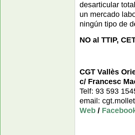
desarticular tot
un mercado labor
ningún tipo de 
NO al TTIP, CET
CGT Vallès Orie
c/ Francesc Mac
Telf: 93 593 15
email: cgt.moll
Web
/
Faceboo