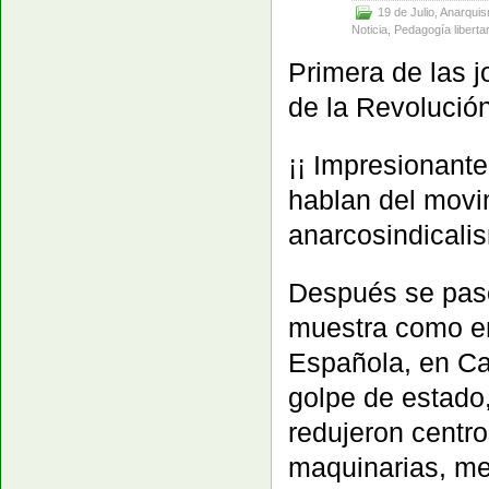
19 de Julio
,
Anarqui
Noticia
,
Pedagogía libertar
Primera de las 
de la Revolución
¡¡ Impresionant
hablan del movimi
anarcosindicalis
Después se pasó
muestra como en
Española, en Cat
golpe de estado,
redujeron centro
maquinarias, mej