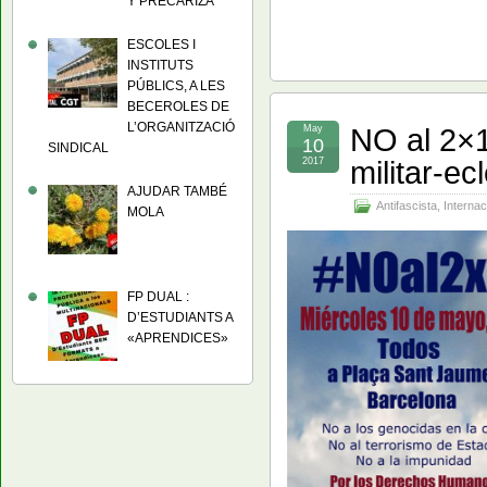
Y PRECARIZA
ESCOLES I
INSTITUTS
PÚBLICS, A LES
BECEROLES DE
L’ORGANITZACIÓ
NO al 2×1
May
10
SINDICAL
militar-ec
2017
AJUDAR TAMBÉ
Antifascista
,
Internac
MOLA
FP DUAL :
D’ESTUDIANTS A
«APRENDICES»