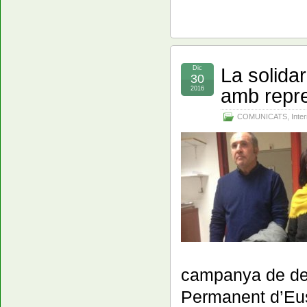
La solida
Dic
30
amb repre
2016
COMUNICATS
,
Inte
campanya de de
Permanent d’Eus