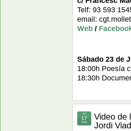
c/ Francesc Mac
Telf: 93 593 15
email: cgt.moll
Web
/
Faceboo
Sábado 23 de Ju
18:00h Poesía co
18:30h Document
Video de 
Jul
17
Jordi Viad
2016