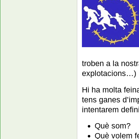
troben a la nost
explotacions…)
Hi ha molta fein
tens ganes d’im
intentarem defin
Què som?
Què volem f