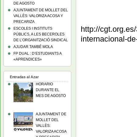
DE AGOSTO
AJUNTAMENT DE MOLLET DEL
VALLÈS: VALORIZA ACOSA Y
PRECARIZA
http://cgt.org.
ESCOLES I INSTITUTS
PÚBLICS, A LES BECEROLES
internacional-de
DE L’ORGANITZACIÓ SINDICAL
AJUDAR TAMBÉ MOLA
FP DUAL : D’ESTUDIANTS A
«APRENDICES»
Entradas al Azar
HORARIO
DURANTE EL
MES DE AGOSTO
AJUNTAMENT DE
MOLLET DEL
VALLÈS:
VALORIZA ACOSA