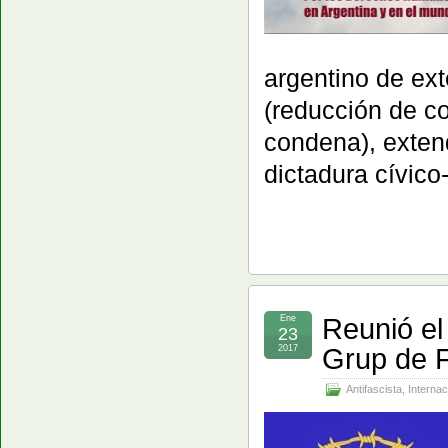
argentino de ex
(reducción de c
condena), extend
dictadura cívico
Reunió el
Ene
23
Grup de 
2017
Antifascista
,
Internac