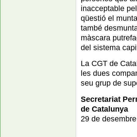
inacceptable pe
qüestió el munta
també desmunta e
màscara putrefac
del sistema capi
La CGT de Catal
les dues compan
seu grup de supo
Secretariat Pe
de Catalunya
29 de desembre