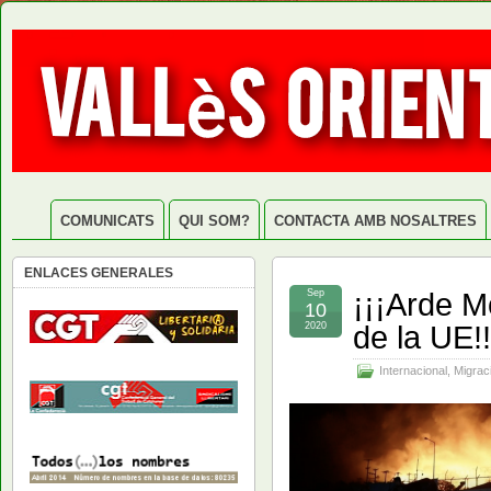
COMUNICATS
QUI SOM?
CONTACTA AMB NOSALTRES
ENLACES GENERALES
¡¡¡Arde Mo
Sep
10
de la UE!!
2020
Internacional
,
Migrac