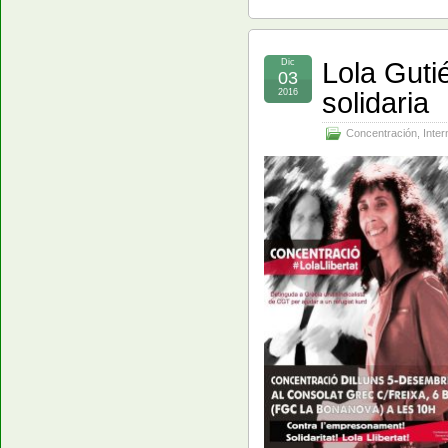
Lola Guti
Dic
03
solidaria
2016
Concentración
,
Inter