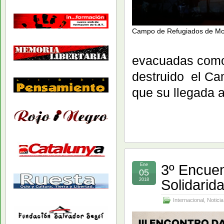
Campo de Refugiados de Mo
evacuadas como
destruido el C
que su llegada a
3º Encuen
Ene
05
Solidarid
2018
Internacional
,
Noticia