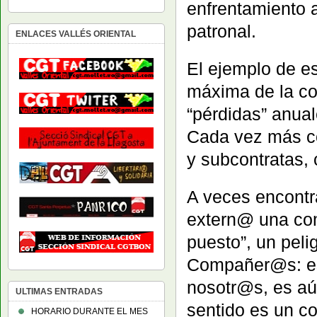
enfrentamiento a
patronal.
ENLACES VALLÉS ORIENTAL
El ejemplo de e
máxima de la com
“pérdidas” anual
Cada vez más co
y subcontratas,
A veces encontr
extern@ una com
puesto”, un pel
Compañer@s: es
nosotr@s, es aú
ULTIMAS ENTRADAS
sentido es un c
HORARIO DURANTE EL MES