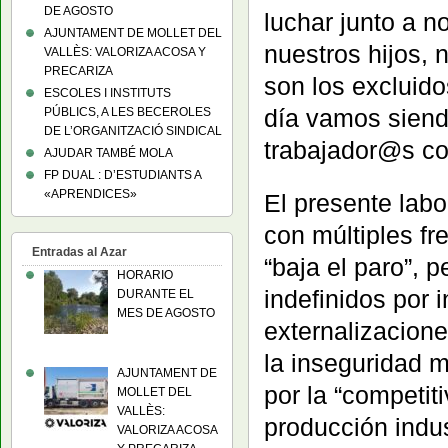
DE AGOSTO
luchar junto a 
AJUNTAMENT DE MOLLET DEL
nuestros hijos, 
VALLÈS: VALORIZA ACOSA Y
PRECARIZA
son los excluid
ESCOLES I INSTITUTS
día vamos siend
PÚBLICS, A LES BECEROLES
DE L’ORGANITZACIÓ SINDICAL
trabajador@s co
AJUDAR TAMBÉ MOLA
FP DUAL : D’ESTUDIANTS A
«APRENDICES»
El presente lab
con múltiples fr
Entradas al Azar
“baja el paro”, 
HORARIO
indefinidos por 
DURANTE EL
MES DE AGOSTO
externalizacione
la inseguridad 
AJUNTAMENT DE
por la “competiti
MOLLET DEL
VALLÈS:
producción indu
VALORIZA ACOSA