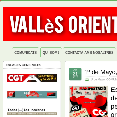
COMUNICATS
QUI SOM?
CONTACTA AMB NOSALTRES
ENLACES GENERALES
Abr
1º de Mayo,
21
2017
1º de Mayo
,
COMUN
Es
de
pe
or