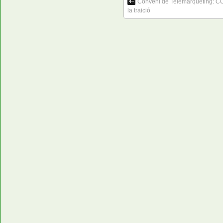
Conveni de Telemàrqueting: 
la traició