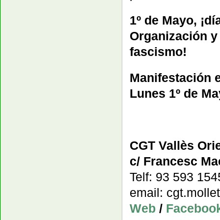
1º de Mayo, ¡dí
Organización y 
fascismo!
Manifestación e
Lunes 1º de May
CGT Vallès Orie
c/ Francesc Mac
Telf: 93 593 15
email: cgt.moll
Web
/
Faceboo