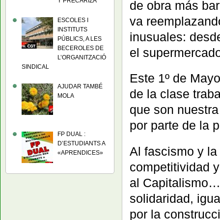
Y PRECARIZA
de obra más bar
va reemplazando
ESCOLES I
INSTITUTS
inusuales: desde
PÚBLICS, A LES
BECEROLES DE
el supermercado
L’ORGANITZACIÓ
SINDICAL
Este 1º de Mayo
AJUDAR TAMBÉ
de la clase trab
MOLA
que son nuestra 
por parte de la p
FP DUAL :
D’ESTUDIANTS A
Al fascismo y la 
«APRENDICES»
competitividad y 
al Capitalismo…
solidaridad, igu
por la construcc