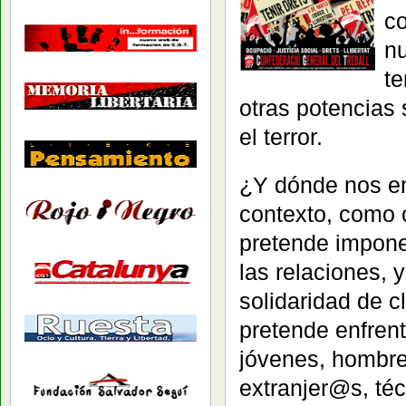
c
n
t
otras potencias 
el terror.
¿Y dónde nos en
contexto, como 
pretende impone
las relaciones, 
solidaridad de c
pretende enfren
jóvenes, hombre
extranjer@s, téc