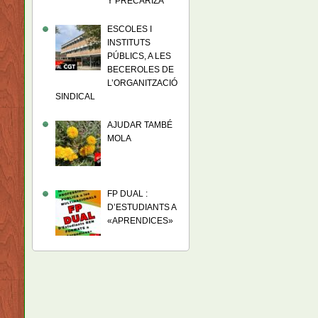
Y PRECARIZA
ESCOLES I
INSTITUTS
PÚBLICS, A LES
BECEROLES DE
L’ORGANITZACIÓ
SINDICAL
AJUDAR TAMBÉ
MOLA
FP DUAL :
D’ESTUDIANTS A
«APRENDICES»