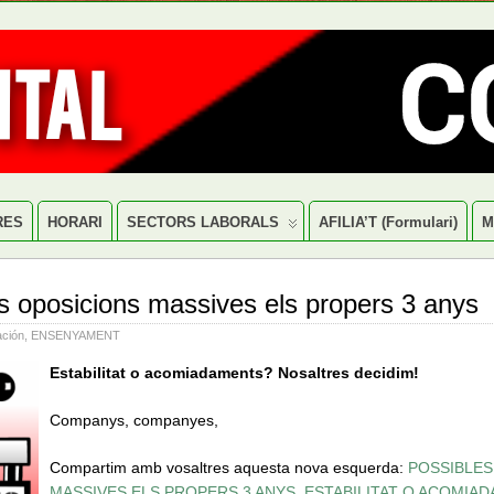
RES
HORARI
SECTORS LABORALS
AFILIA’T (formulari)
M
s oposicions massives els propers 3 anys
ción
,
ENSENYAMENT
Estabilitat o acomiadaments? Nosaltres decidim!
Companys, companyes,
Compartim amb vosaltres aquesta nova esquerda:
POSSIBLES
MASSIVES ELS PROPERS 3 ANYS. ESTABILITAT O ACOMIA