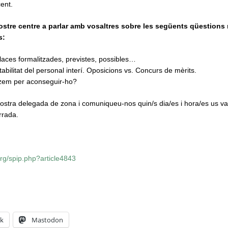
ent.
vostre centre a parlar amb vosaltres sobre les següents qüestions
s:
places formalitzades, previstes, possibles…
tabilitat del personal interí. Oposicions vs. Concurs de mèrits.
zem per aconseguir-ho?
ostra delegada de zona i comuniqueu-nos quin/s dia/es i hora/es us va
rrada.
rg/spip.php?article4843
k
Mastodon