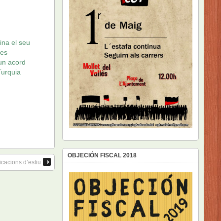
ina el seu
nes
’un acord
Turquia
OBJECIÓN FISCAL 2018
cacions d’estiu