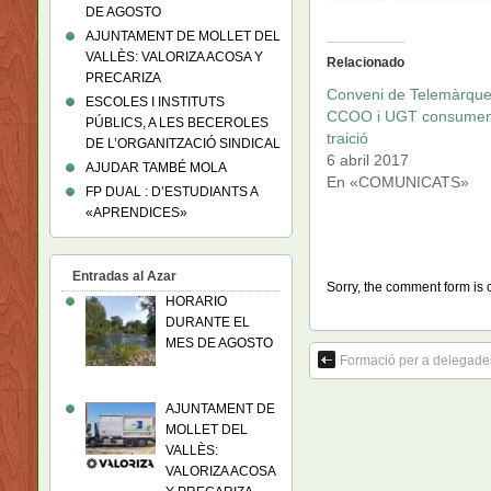
DE AGOSTO
AJUNTAMENT DE MOLLET DEL
VALLÈS: VALORIZA ACOSA Y
Relacionado
PRECARIZA
Conveni de Telemàrque
ESCOLES I INSTITUTS
CCOO i UGT consumen
PÚBLICS, A LES BECEROLES
traició
DE L’ORGANITZACIÓ SINDICAL
6 abril 2017
AJUDAR TAMBÉ MOLA
En «COMUNICATS»
FP DUAL : D’ESTUDIANTS A
«APRENDICES»
Entradas al Azar
Sorry, the comment form is c
HORARIO
DURANTE EL
MES DE AGOSTO
Formació per a delegad
AJUNTAMENT DE
MOLLET DEL
VALLÈS:
VALORIZA ACOSA