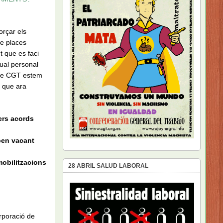
orçar els
de places
 que es faci
tual personal
 de CGT estem
s que ara
rers acords
upen vacant
mobilitzacions
28 ABRIL SALUD LABORAL
orporació de