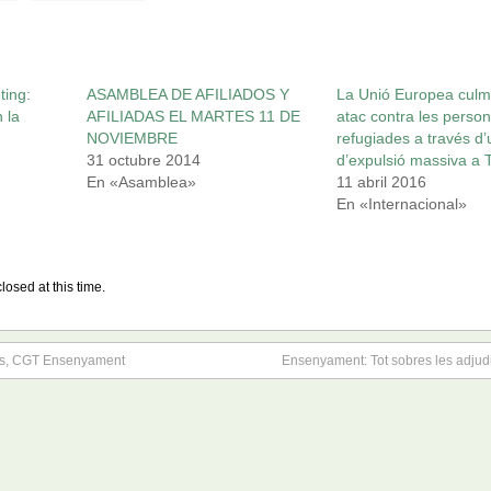
ting:
ASAMBLEA DE AFILIADOS Y
La Unió Europea culm
 la
AFILIADAS EL MARTES 11 DE
atac contra les perso
NOVIEMBRE
refugiades a través d
31 octubre 2014
d’expulsió massiva a 
En «Asamblea»
11 abril 2016
En «Internacional»
losed at this time.
es, CGT Ensenyament
Ensenyament: Tot sobres les adjudi