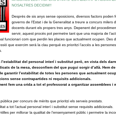
NOSALTRES DECIDIM!!
Després de sis anys sense oposicions, diversos factors poden f
governs de l’Estat i de la Generalitat a treure a concurs milers 
docents durant els propers tres anys. Depenent del procediment
servir, aquest procés pot permetre tant que una majoria de l’ac
sonal funcionari com que perdin les places que actualment ocupen. Des
sió que exercim serà la clau perquè es prioritzi l’accés a les persone
s.
’estabilitat del personal interí i substitut però, en vista dels dar
dicats de la mesa, desconfiem del que pugui sorgir d’allà.
Hem de
 de garantir l’estabilitat de totes les persones que actualment oc
cions sense contrapartides ni requisits addicionals.
t fem una crida a tot el professorat a organitzar assemblees i 
 pública per concurs de mèrits que prioritzi els serveis prestats.
itat a tot l’actual personal interí i substitut sense requisits addicionals.
tilles per millorar la qualitat de l’ensenyament públic i permetre la inc