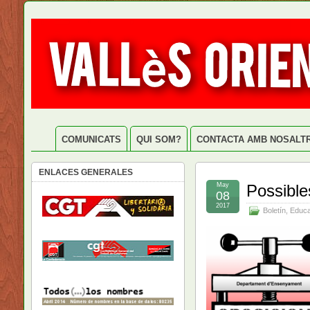
COMUNICATS
QUI SOM?
CONTACTA AMB NOSALT
ENLACES GENERALES
May
Possible
08
2017
Boletín
,
Educa