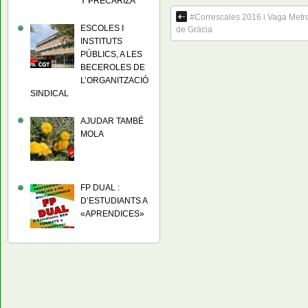
Y PRECARIZA
#Correscales 2016 i Vaga Metro
ESCOLES I
de Gràcia
INSTITUTS
PÚBLICS, A LES
BECEROLES DE
L’ORGANITZACIÓ
SINDICAL
AJUDAR TAMBÉ
MOLA
FP DUAL :
D’ESTUDIANTS A
«APRENDICES»