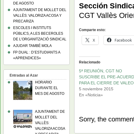
DE AGOSTO
Sección Sindic
AJUNTAMENT DE MOLLET DEL
CGT Vallès Orie
VALLÈS: VALORIZA ACOSA Y
PRECARIZA
ESCOLES I INSTITUTS
Comparte esto:
PÚBLICS, A LES BECEROLES
DE L’ORGANITZACIÓ SINDICAL
X
Facebook
AJUDAR TAMBÉ MOLA
FP DUAL : D’ESTUDIANTS A
«APRENDICES»
Relacionado
5ª REUNIÓN, CGT NO
Entradas al Azar
SUSCRIBE EL PRE-ACUER
HORARIO
PARA EL CIERRE DE VALEO
DURANTE EL
5 noviembre 2015
MES DE AGOSTO
En «Noticia»
AJUNTAMENT DE
MOLLET DEL
Sorry, the comment 
VALLÈS:
VALORIZA ACOSA