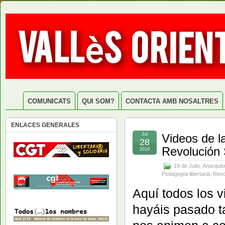
COMUNICATS
QUI SOM?
CONTACTA AMB NOSALTRES
ENLACES GENERALES
Jul
Videos de la
28
Revolución 
2016
19 de Julio
,
Anarqui
Pedagogía libertaria
,
Revo
Aquí todos los 
hayáis pasado t