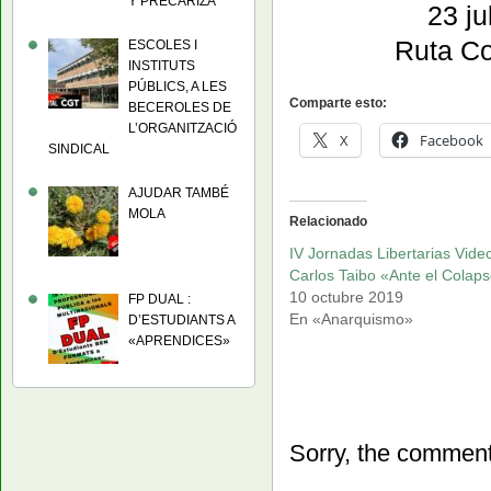
Y PRECARIZA
23 jul Bi
Ruta 
ESCOLES I
INSTITUTS
PÚBLICS, A LES
Comparte esto:
BECEROLES DE
L’ORGANITZACIÓ
X
Facebook
SINDICAL
AJUDAR TAMBÉ
MOLA
Relacionado
IV Jornadas Libertarias Vide
Carlos Taibo «Ante el Colap
10 octubre 2019
FP DUAL :
En «Anarquismo»
D’ESTUDIANTS A
«APRENDICES»
Sorry, the comment 