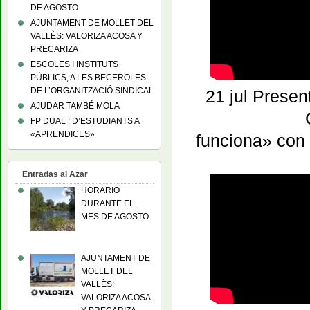
DE AGOSTO
AJUNTAMENT DE MOLLET DEL
VALLÈS: VALORIZA ACOSA Y
PRECARIZA
ESCOLES I INSTITUTS
PÚBLICS, A LES BECEROLES
DE L’ORGANITZACIÓ SINDICAL
21 jul Pres
AJUDAR TAMBÉ MOLA
FP DUAL : D’ESTUDIANTS A
«APRENDICES»
funciona»
Entradas al Azar
HORARIO
DURANTE EL
MES DE AGOSTO
AJUNTAMENT DE
MOLLET DEL
VALLÈS:
VALORIZA ACOSA