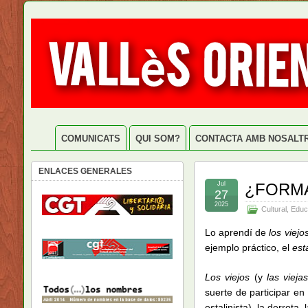
COMUNICATS
QUI SOM?
CONTACTA AMB NOSALT
ENLACES GENERALES
Jul
¿FORMA
27
2025
Cultural
,
Educ
Lo aprendí de
los viejo
ejemplo práctico, el
est
Los viejos
(y
las vieja
suerte de participar en
estalinista), la derrota