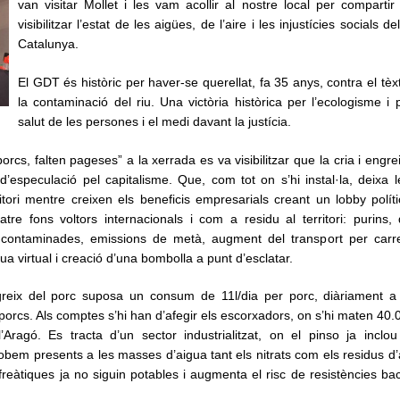
van visitar Mollet i les vam acollir al nostre local per compartir 
visibilitzar l’estat de les aigües, de l’aire i les injustícies socials d
Catalunya.
El GDT és històric per haver-se querellat, fa 35 anys, contra el tèx
la contaminació del riu. Una victòria històrica per l’ecologisme i 
salut de les persones i el medi davant la justícia.
cs, falten pageses” a la xerrada es va visibilitzar que la cria i engre
d’especulació pel capitalisme. Que, com tot on s’hi instal·la, deixa le
itori mentre creixen els beneficis empresarials creant un lobby polít
atre fons voltors internacionals i com a residu al territori: purins,
s contaminades, emissions de metà, augment del transport per carre
ua virtual i creació d’una bombolla a punt d’esclatar.
greix del porc suposa un consum de 11l/dia per porc, diàriament a 
orcs. Als comptes s’hi han d’afegir els escorxadors, on s’hi maten 40.0
Aragó. Es tracta d’un sector industrialitzat, on el pinso ja inclou 
obem presents a les masses d’aigua tant els nitrats com els residus d’a
freàtiques ja no siguin potables i augmenta el risc de resistències bac