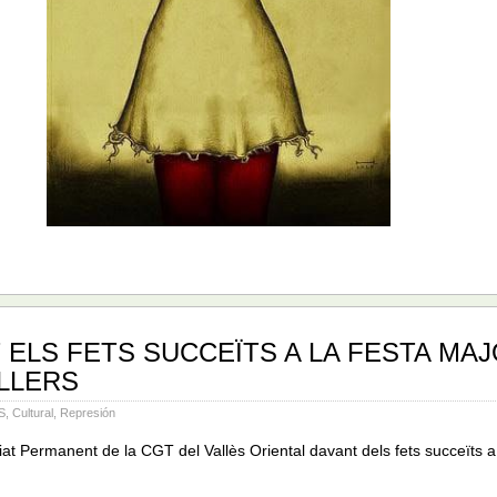
 ELS FETS SUCCEÏTS A LA FESTA MA
LLERS
S
,
Cultural
,
Represión
at Permanent de la CGT del Vallès Oriental davant dels fets succeïts a