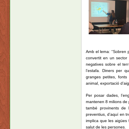
Amb el lema: “Sobren por
convertit en un sector 
negatives sobre el terr
l’estafa. Diners per qu
granges petites, font
animal, exportació d’aig
Per posar dades, l’en
mantenen 8 milions de p
també provinents de l’
preventius, d’aquí en tr
implica que les aigües 
salut de les persones.