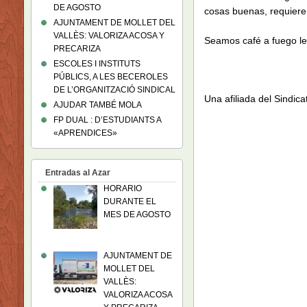
DE AGOSTO
cosas buenas, requieren
AJUNTAMENT DE MOLLET DEL
VALLÈS: VALORIZA ACOSA Y
Seamos café a fuego le
PRECARIZA
ESCOLES I INSTITUTS
PÚBLICS, A LES BECEROLES
DE L’ORGANITZACIÓ SINDICAL
Una afiliada del Sindica
AJUDAR TAMBÉ MOLA
FP DUAL : D’ESTUDIANTS A
«APRENDICES»
Entradas al Azar
HORARIO
DURANTE EL
MES DE AGOSTO
AJUNTAMENT DE
MOLLET DEL
VALLÈS:
VALORIZA ACOSA