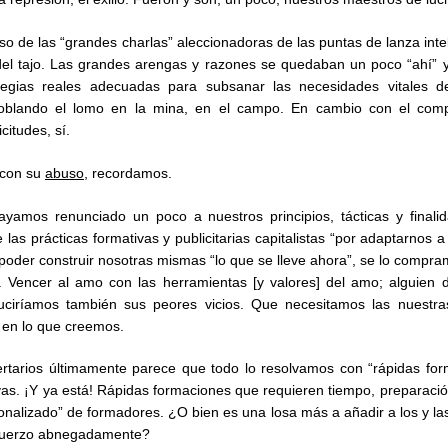
uso de las “grandes charlas” aleccionadoras de las puntas de lanza inte
 del tajo. Las grandes arengas y razones se quedaban un poco “ahí” 
ategias reales adecuadas para subsanar las necesidades vitales 
doblando el lomo en la mina, en el campo. En cambio con el co
citudes, sí.
 con su
abuso
, recordamos.
yamos renunciado un poco a nuestros principios, tácticas y finalid
las prácticas formativas y publicitarias capitalistas “por adaptarnos a
 poder construir nosotras mismas “lo que se lleve ahora”, se lo compr
”. Vencer al amo con las herramientas [y valores] del amo; alguien 
uciríamos también sus peores vicios. Que necesitamos las nuestra
o en lo que creemos.
ertarios últimamente parece que todo lo resolvamos con “rápidas fo
as. ¡Y ya está! Rápidas formaciones que requieren tiempo, preparaci
onalizado” de formadores. ¿O bien es una losa más a añadir a los y las
sfuerzo abnegadamente?