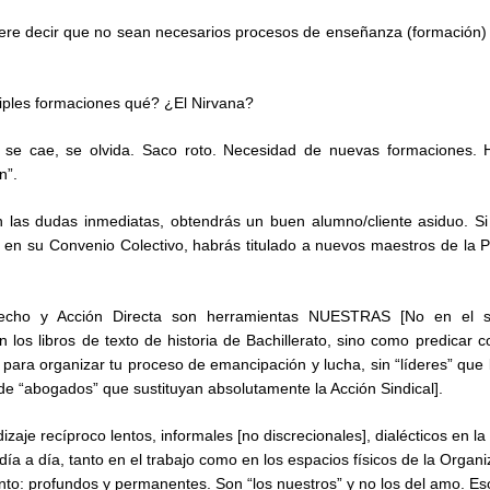
iere decir que no sean necesarios procesos de enseñanza (formación) 
iples formaciones qué? ¿El Nirvana?
 se cae, se olvida. Saco roto. Necesidad de nuevas formaciones. 
n”.
en las dudas inmediatas, obtendrás un buen alumno/cliente asiduo. S
 en su Convenio Colectivo, habrás titulado a nuevos maestros de la
echo y Acción Directa son herramientas NUESTRAS [No en el se
 los libros de texto de historia de Bachillerato, sino como predicar c
para organizar tu proceso de emancipación y lucha, sin “líderes” que l
de “abogados” que sustituyan absolutamente la Acción Sindical].
zaje recíproco lentos, informales [no discrecionales], dialécticos en la
 día a día, tanto en el trabajo como en los espacios físicos de la Organ
nto: profundos y permanentes. Son “los nuestros” y no los del amo. Es