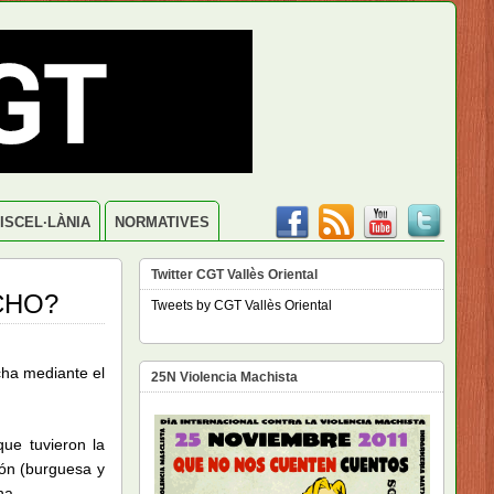
ISCEL·LÀNIA
NORMATIVES
Twitter CGT Vallès Oriental
CHO?
Tweets by CGT Vallès Oriental
cha mediante el
25N Violencia Machista
ue tuvieron la
ión (burguesa y
ha.