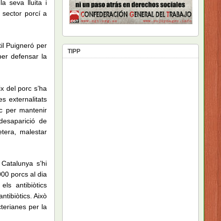
la seva lluita i
el sector porcí a
til Puigneró per
TIPP
per defensar la
ix del porc s’ha
s externalitats
ic per mantenir
 desaparició de
tera, malestar
Catalunya s’hi
00 porcs al dia
els antibiòtics
ntibiòtics. Això
terianes per la