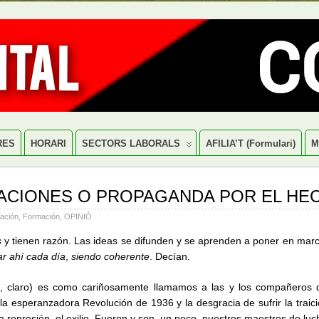
RES
HORARI
SECTORS LABORALS
AFILIA’T (formulari)
M
CIONES O PROPAGANDA POR EL HE
ación
,
Formación
,
OPINIÓ
s
y tienen razón. Las ideas se difunden y se aprenden a poner en mar
ar ahí cada día
,
siendo coherente
. Decían.
s
, claro) es como cariñosamente llamamos a las y los compañeros q
 la esperanzadora Revolución de 1936 y la desgracia de sufrir la traic
, la represión, el exilio. Fueron y son, un poco, nuestros maestros de luc