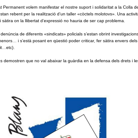
 Permanent volem manifestar el nostre suport i solidaritat a la Colla d
tan rebent per la realització d’un taller «còctels molotovs». Una activi
 sàtira on la llibertat d’expressió no hauria de ser cap problema.
 denúncia de diferents «sindicats» policials s’estan obrint investigacions
 menors… i s’està posant en qüestió poder criticar, fer sàtira envers de
cit…etc).
 demostren que no val abaixar la guàrdia en la defensa dels drets i les 