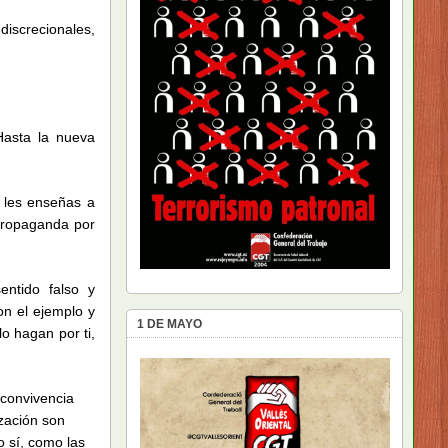
discrecionales,
Hasta la nueva
i les enseñas a
 Propaganda por
ntido falso y
on el ejemplo y
1 DE MAYO
o hagan por ti,
 convivencia
ización son
o sí, como las