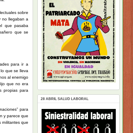
lectuales sobre
y no llegaban a
del que pasaba
mpañero que se
ades para ir a
 lo que se lleva
amos al enemigo
dijo que no era
s propias para
28 ABRIL SALUD LABORAL
rmaciones” para
ón y parece que
 militantes que