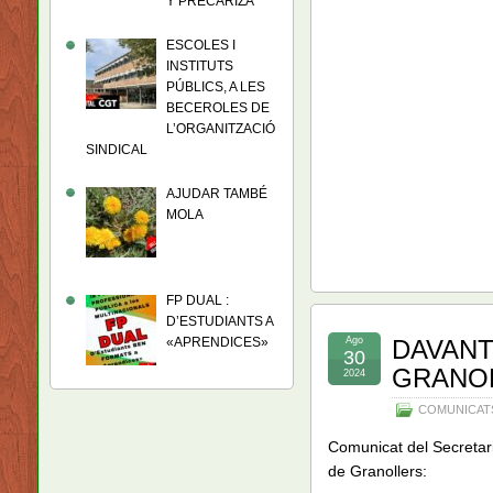
Y PRECARIZA
ESCOLES I
INSTITUTS
PÚBLICS, A LES
BECEROLES DE
L’ORGANITZACIÓ
SINDICAL
AJUDAR TAMBÉ
MOLA
FP DUAL :
D’ESTUDIANTS A
«APRENDICES»
Ago
DAVANT
30
GRANO
2024
COMUNICAT
Comunicat del Secretari
de Granollers: