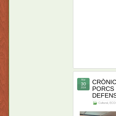
Mar
CRÒNIC
30
PORCS 
2024
DEFENS
Cultural
,
ECO