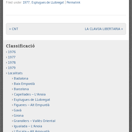
Filed under
1977
,
Esplugues de LLobregat
|
Permalink
«
CNT
LA CLAVIJA LIBERTARIA
»
Post navigation
Classificació
1976
1977
1978
1979
Localitats
Badalona
Baix Empordà
Barcelona
Capellades – L'Anoia
Esplugues de LLobregat
Figueres – Alt Empurdà
Gavà
Girona
Granollers – Vallès Oriental
Igualada – L'Anoia
L'Escala – Alt Ampurdà