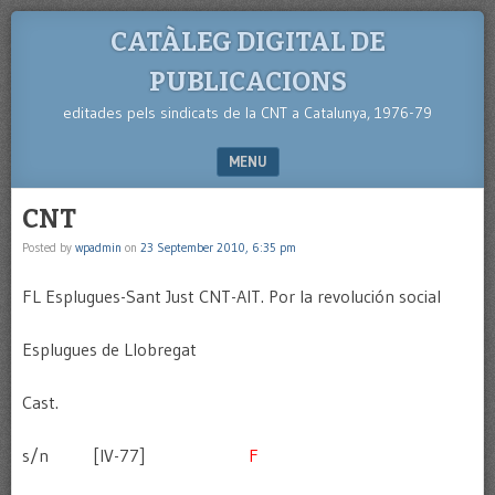
CATÀLEG DIGITAL DE
PUBLICACIONS
editades pels sindicats de la CNT a Catalunya, 1976-79
MENU
SKIP TO CONTENT
CNT
Posted by
wpadmin
on
23 September 2010, 6:35 pm
FL Esplugues-Sant Just CNT-AIT. Por la revolución social
Esplugues de Llobregat
Cast.
s/n [IV-77]
F