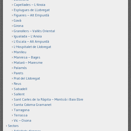
Capellades – L'Anoia
Esplugues de LLobregat
Figueres – Alt Empurdà
Gavà
Girona
Granollers – Vallès Oriental
Igualada – L'Anoia
L'Escala – Alt Ampurdà
L'Hospitalet de Llobregat
Manlleu
Manresa – Bages
Mataró – Maresme
Palamós
Parets
Prat del Llobregat
Reus
Sabadell
Sallent
Sant Carles de la Ràpita – Montsià i Baix Ebre
Santa Coloma Gramanet
Tarragona
Terrassa
Vic – Osona
Sectors
Activitats diverses