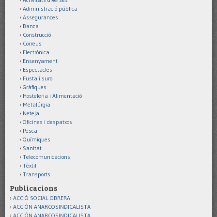
Administració pública
Assegurances
Banca
Construcció
Correus
Electrònica
Ensenyament
Espectacles
Fusta i suro
Gràfiques
Hosteleria i Alimentació
Metalúrgia
Neteja
Oficines i despatxos
Pesca
Químiques
Sanitat
Telecomunicacions
Tèxtil
Transports
Publicacions
ACCIÓ SOCIAL OBRERA
ACCIÓN ANARCOSINDICALISTA
ACCIÓN ANARCOSINDICALISTA