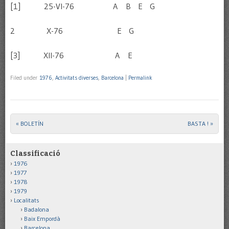
[1] 25-VI-76 A B E G
2 X-76 E G
[3] XII-76 A E
Filed under
1976
,
Activitats diverses
,
Barcelona
|
Permalink
«
BOLETÍN
BASTA !
»
Post navigation
Classificació
1976
1977
1978
1979
Localitats
Badalona
Baix Empordà
Barcelona