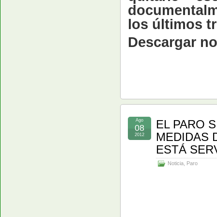
documentalm
los últimos t
Descargar not
Ago
EL PARO 
08
MEDIDAS D
2012
ESTÁ SER
Noticia
,
Paro