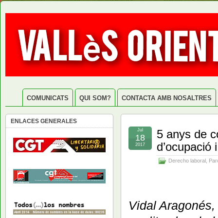
COMUNICATS
QUI SOM?
CONTACTA AMB NOSALTRES
ENLACES GENERALES
Jul
5 anys de co
18
d’ocupació i
2017
Derecho laboral
,
Par
Vidal Aragonés, 