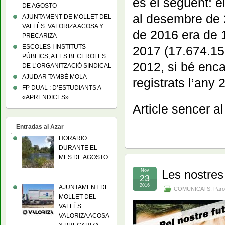
és el següent: el
DE AGOSTO
al desembre de 
AJUNTAMENT DE MOLLET DEL
VALLÈS: VALORIZA ACOSA Y
de 2016 era de 
PRECARIZA
ESCOLES I INSTITUTS
2017 (17.674.155
PÚBLICS, A LES BECEROLES
2012, si bé enca
DE L’ORGANITZACIÓ SINDICAL
AJUDAR TAMBÉ MOLA
registrats l’any 
FP DUAL : D’ESTUDIANTS A
«APRENDICES»
Article sencer a
Entradas al Azar
HORARIO
DURANTE EL
MES DE AGOSTO
Nov
Les nostres
23
2016
AJUNTAMENT DE
COMUNICATS
,
Paro
MOLLET DEL
VALLÈS:
VALORIZA ACOSA