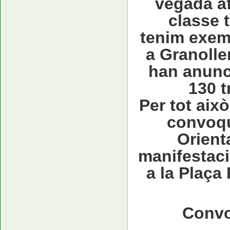
vegada af
classe t
tenim exem
a Granoller
han anunci
130 t
Per tot aix
convoqu
Orienta
manifestació
a la Plaça
Convo