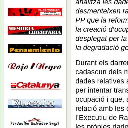
analitza les dad
desmenteixen ra
PP que la reform
la creació d’ocu
desplegat per la 
la degradació ge
Durant els darre
cadascun dels me
dades relatives 
per intentar tra
ocupació i que,
relació amb les
l’Executiu de Ra
les pròpies dades