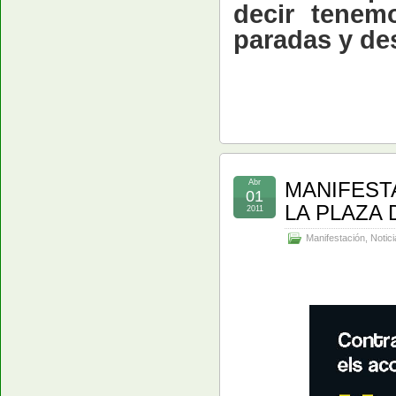
decir
te
nemo
paradas y des
Abr
MANIFESTA
01
LA PLAZA
2011
Manifestación
,
Notici