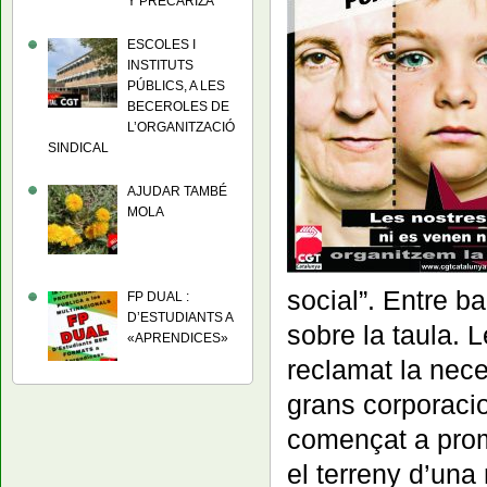
Y PRECARIZA
ESCOLES I
INSTITUTS
PÚBLICS, A LES
BECEROLES DE
L’ORGANITZACIÓ
SINDICAL
AJUDAR TAMBÉ
MOLA
social”. Entre b
FP DUAL :
D’ESTUDIANTS A
sobre la taula. 
«APRENDICES»
reclamat la nece
grans corporaci
començat a pro
el terreny d’una