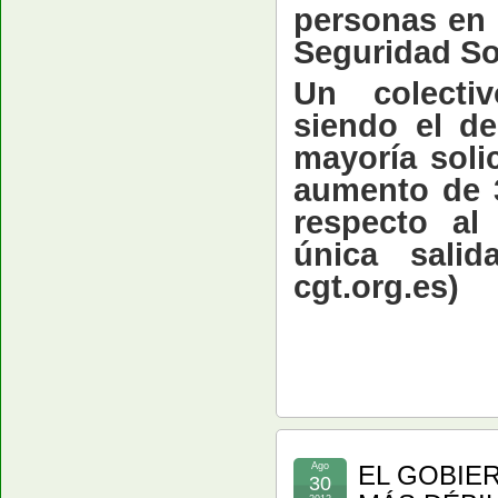
personas en p
Seguridad So
Un colecti
siendo el d
mayoría soli
aumento de 
respecto al
única salid
cgt.org.es
)
Ago
EL GOBIE
30