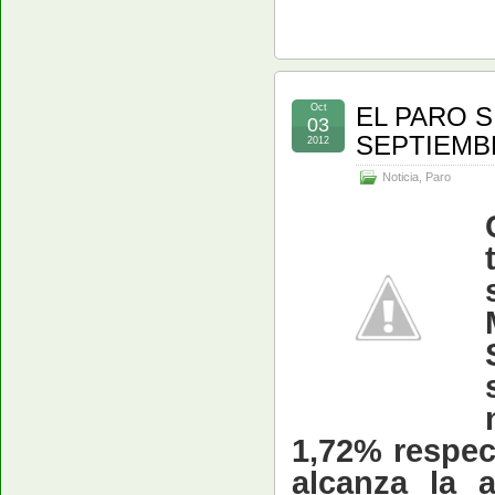
Oct
EL PARO 
03
SEPTIEMB
2012
Noticia
,
Paro
1,72% respect
alcanza la 