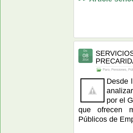
Dic
SERVICIOS
08
PRECARI
2014
Paro
,
Pensiones
,
Púb
Desde l
analiza
por el 
que ofrecen m
Públicos de Emp