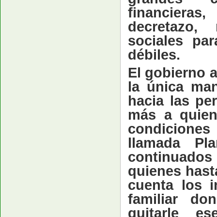
financieras
decretazo,
sociales pa
débiles.
El gobierno
a
la única ma
hacia las pe
más a quien
condiciones
llamada Pl
continuado
quienes hasta
cuenta los 
familiar do
quitarle e