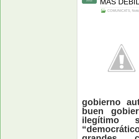
MÁS DÉBIL
2012
COMUNICATS
,
Noti
gobierno au
buen gobier
ilegítimo 
“democrático
grandes c