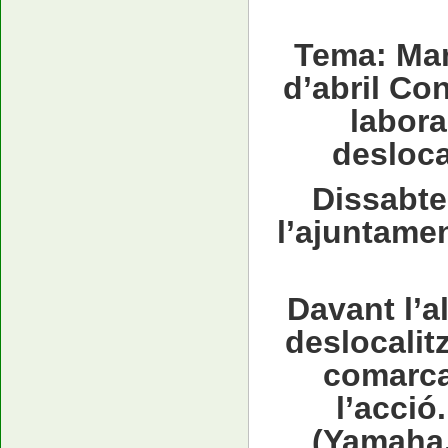
Tema: Man
d’abril Con
labora
desloca
Dissabte 
l’ajuntamen
Davant l’
deslocalit
comarca
l’acció
(Yamaha,