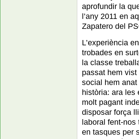
aprofundir la qu
l’any 2011 en aq
Zapatero del P
L’experiència e
trobades en surt
la classe treball
passat hem vist
social hem anat 
història: ara l
molt pagant ind
disposar força l
laboral fent-nos 
en tasques per s