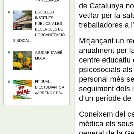
Y PRECARIZA
de Catalunya no
ESCOLES I
vetllar per la sa
INSTITUTS
treballadores a l
PÚBLICS, A LES
BECEROLES DE
L’ORGANITZACIÓ
Mitjançant un re
SINDICAL
anualment per la
AJUDAR TAMBÉ
centre educatiu e
MOLA
psicosocials als
personal més sen
FP DUAL :
seguiment dels i
D’ESTUDIANTS A
«APRENDICES»
d’un període de 
Coneixem del cer
mèdica els seus 
general de la Ge