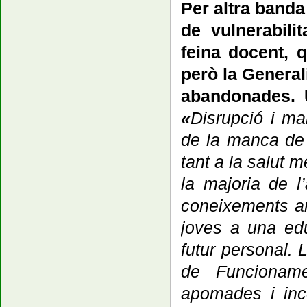
Per altra banda
de vulnerabili
feina docent, 
però la Generali
abandonades. U
«
D
isrupció i m
de la manca de r
tant a la salut 
l
a majoria de l
coneixements am
joves a una edu
futur personal.
L
de Funcioname
apomades i inc