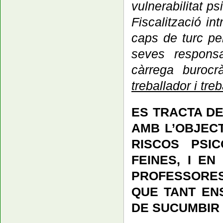
vulnerabilitat p
Fiscalització in
caps de turc pe
seves responsa
càrrega burocr
treballador i tre
ES TRACTA D
AMB L’OBJECT
RISCOS PSI
FEINES, I E
PROFESSORES
QUE TANT EN
DE SUCUMBIR 