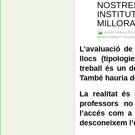
NOSTRES
INSTITU
MILLORA
Acción sindical
,
AUL
ENSENYAMENT
,
Prevenc
L’avaluació de 
llocs (tipolog
treball és un d
També hauria de
La realitat é
professors no 
l’accés com a t
desconeixem l’