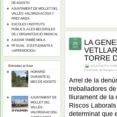
DE AGOSTO
AJUNTAMENT DE MOLLET DEL
VALLÈS: VALORIZA ACOSA Y
PRECARIZA
ESCOLES I INSTITUTS
PÚBLICS, A LES BECEROLES
DE L’ORGANITZACIÓ SINDICAL
LA GENE
AJUDAR TAMBÉ MOLA
Oct
25
FP DUAL : D’ESTUDIANTS A
VETLLAR
2025
«APRENDICES»
TORRE D
Entradas al Azar
AULA D'AUTO FOR
Prevención de Riesgos L
HORARIO
DURANTE EL
Arrel de la den
MES DE AGOSTO
treballadores d
lliurament de la
AJUNTAMENT DE
MOLLET DEL
Riscos Laborals 
VALLÈS:
determinat que 
VALORIZA ACOSA