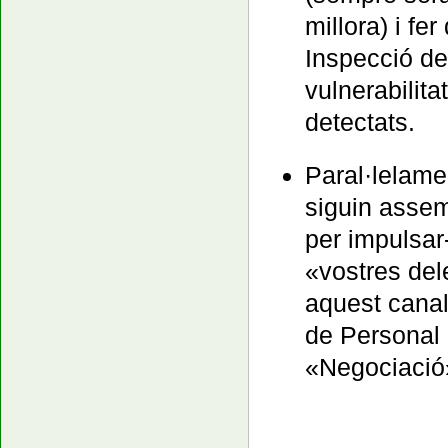
millora) i fe
Inspecció de
vulnerabilita
detectats.
Paral·lelamen
siguin assem
per impulsar
«vostres del
aquest canal
de Personal 
«Negociació