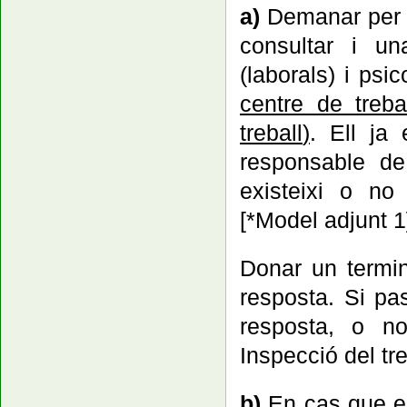
a)
Demanar per e
consultar i un
(laborals) i psi
centre de treba
treball
)
.
Ell ja 
responsable de
existeixi o no 
[*Model adjunt 1
Donar un termin
resposta. Si pa
resposta, o no
Inspecció del tre
b)
En cas que e