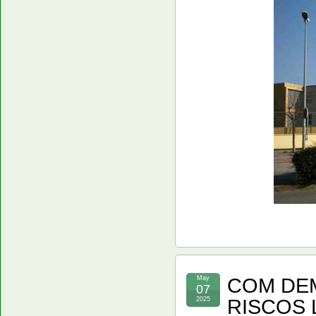
COM DEM
May
07
RISCOS 
2025