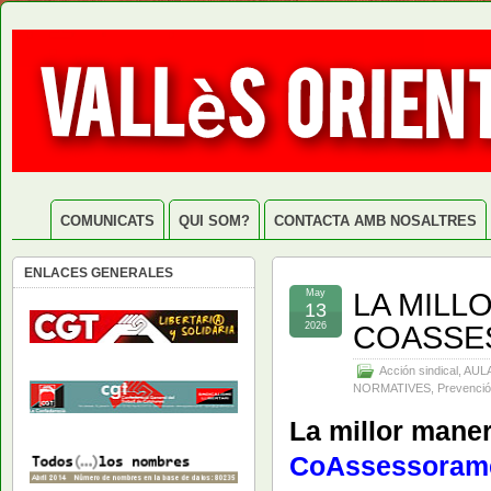
COMUNICATS
QUI SOM?
CONTACTA AMB NOSALTRES
ENLACES GENERALES
LA MILL
May
13
COASSE
2026
Acción sindical
,
AUL
NORMATIVES
,
Prevenció
La millor maner
CoAssessoram