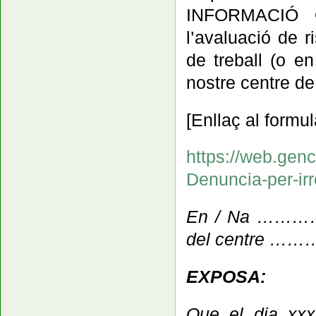
INFORMACIÓ 
l’avaluació de r
de treball
(o en
nostre centre de 
[Enllaç al formul
https://web.genc
Denuncia-per-ir
En / Na …………
del centre
EXPOSA:
Que el dia xxxx