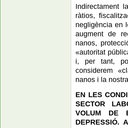
Indirectament l
ràtios, fiscalit
negligència en 
augment de re
nanos, protecci
«autoritat públi
i, per tant, p
considerem «cl
nanos i la nostra
EN LES COND
SECTOR LAB
VOLUM DE B
DEPRESSIÓ. 