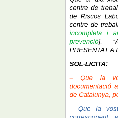
centre de treba
de Riscos Labor
centre de treball
incompleta
i am
prevenció
]. 
PRESENTAT A L
SOL·LICITA:
– Que la vostr
documentació a
de Catalunya, pe
– Que la vostra
corresponent 