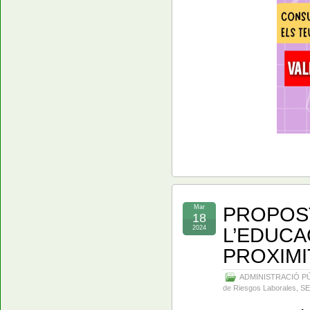
PROPOST
Mar
18
L’EDUCA
2024
PROXIMIT
ADMINISTRACIÓ P
de Riesgos Laborales
,
S