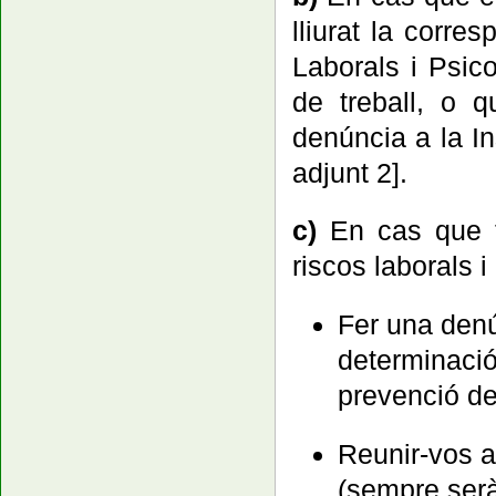
lliurat la corre
Laborals i Psico
de treball, o q
denúncia a la In
adjunt 2].
c)
En cas que t
riscos laborals 
Fer una denú
determinació 
prevenció de
Reunir-vos 
(sempre serà