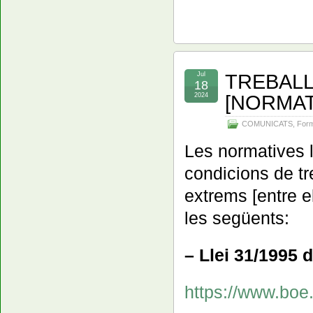
TREBALL
Jul
18
[NORMAT
2024
COMUNICATS
,
For
Les normatives l
condicions de tr
extrems [entre e
les següents:
– Llei 31/1995 
https://www.bo