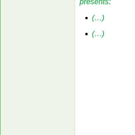
presents:
(…
)
(…
)