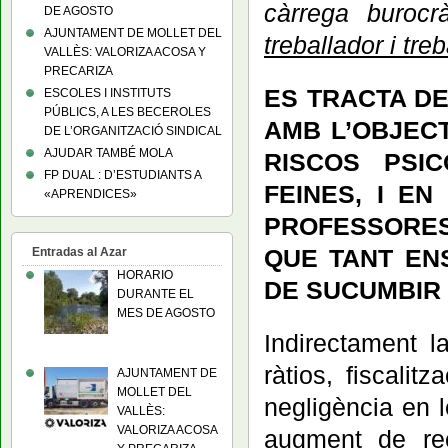
càrrega burocr
DE AGOSTO
AJUNTAMENT DE MOLLET DEL
treballador i tre
VALLÈS: VALORIZA ACOSA Y
PRECARIZA
ES TRACTA D
ESCOLES I INSTITUTS
PÚBLICS, A LES BECEROLES
AMB L’OBJECT
DE L’ORGANITZACIÓ SINDICAL
AJUDAR TAMBÉ MOLA
RISCOS PSI
FP DUAL : D’ESTUDIANTS A
FEINES, I E
«APRENDICES»
PROFESSORES
QUE TANT EN
Entradas al Azar
HORARIO
DE SUCUMBIR 
DURANTE EL
MES DE AGOSTO
Indirectament l
ràtios, fiscalit
AJUNTAMENT DE
MOLLET DEL
negligència en 
VALLÈS:
VALORIZA ACOSA
augment de re