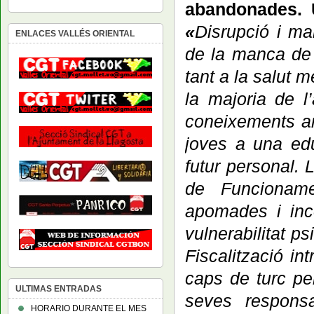
abandonades. U
«
D
isrupció i m
ENLACES VALLÉS ORIENTAL
de la manca de r
tant a la salut 
l
a majoria de l
coneixements am
joves a una edu
futur personal.
L
de Funcioname
apomades i inc
vulnerabilitat p
Fiscalització in
caps de turc pe
ULTIMAS ENTRADAS
seves responsa
HORARIO DURANTE EL MES