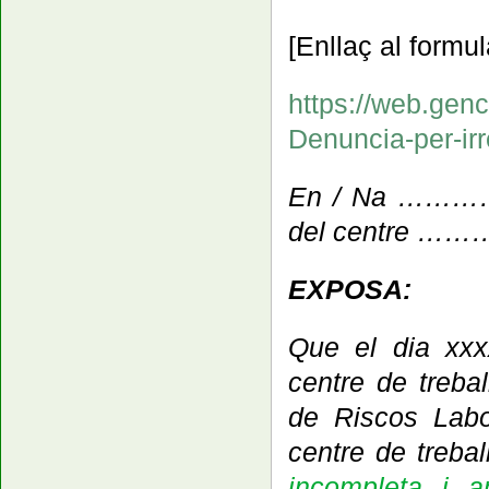
[Enllaç al formul
https://web.genc
Denuncia-per-ir
En / Na …………
del centre
EXPOSA:
Que el dia xxxx
centre de treba
de Riscos Labor
centre de treball
incompleta
i am