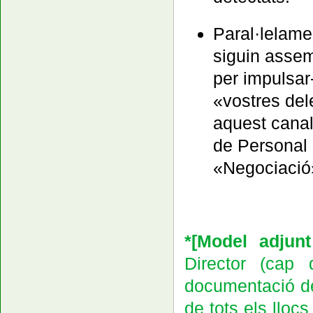
Paral·lelamen
siguin assem
per impulsar
«vostres del
aquest canal
de Personal 
«Negociació
*
[Model adjunt
Director (cap
documentació de 
de tots els llocs