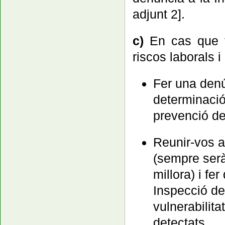
adjunt 2].
c)
En cas que t
riscos laborals 
Fer una denú
determinació 
prevenció de
Reunir-vos 
(sempre serà
millora) i fe
Inspecció de
vulnerabilita
detectats.