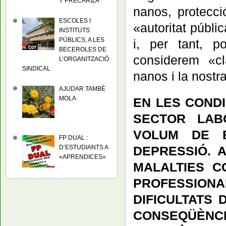
Y PRECARIZA
nanos, protecci
ESCOLES I
«autoritat públi
INSTITUTS
PÚBLICS, A LES
i, per tant, p
BECEROLES DE
considerem «cl
L’ORGANITZACIÓ
SINDICAL
nanos i la nostra
AJUDAR TAMBÉ
MOLA
EN LES COND
SECTOR LAB
VOLUM DE B
FP DUAL :
D’ESTUDIANTS A
DEPRESSIÓ. 
«APRENDICES»
MALALTIES C
PROFESSION
DIFICULTATS 
CONSEQÜÈN