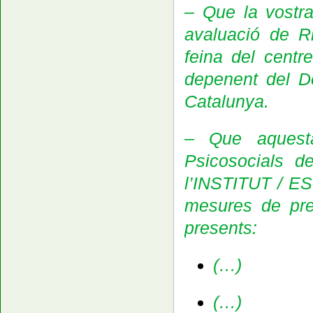
– Que la vostra 
avaluació de Ri
feina del cent
depenent del D
Catalunya.
–
Que aques
Psicosocials de
l’INSTITUT / ES
mesures de prev
presents:
(…
)
(…
)