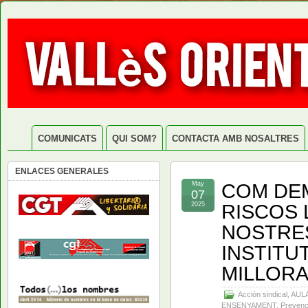
COMUNICATS
QUI SOM?
CONTACTA AMB NOSALTRES
ENLACES GENERALES
COM DEM
May
07
RISCOS 
2025
NOSTRES
INSTITU
MILLORA
Acción sindical
,
AUL
ENSENYAMENT
,
Prevenc