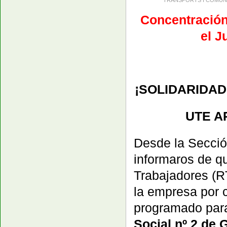
Concentración 
el J
¡SOLIDARIDA
UTE AP
Desde la Secci
informaros de q
Trabajadores (R
la empresa por c
programado pa
Social nº 2 de 