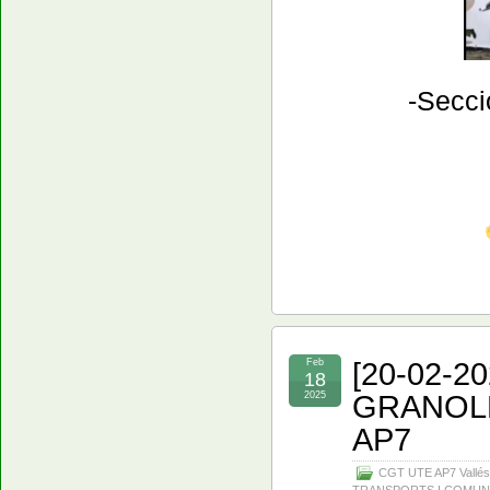
​-Secc
[20-02-
Feb
18
GRANOL
2025
AP7
CGT UTE AP7 Vallés
TRANSPORTS I COMUN