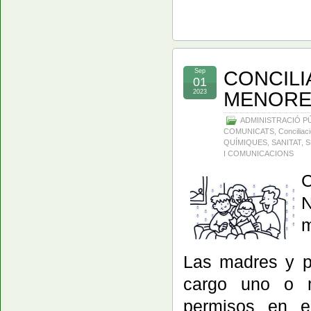
CONCILI
Sep
01
MENORE
2023
ADMINISTRACIÓ P
COMUNICATS
,
Conciliac
QUÍMIQUES
,
SANITAT
,
S
I COMUNICACIONS
C
N
m
Las madres y p
cargo uno o m
permisos en e