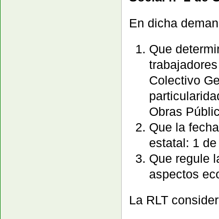
En dicha demanda
Que determin
trabajadores
Colectivo Ge
particularid
Obras Públi
Que la fecha
estatal: 1 d
Que regule l
aspectos eco
La RLT conside