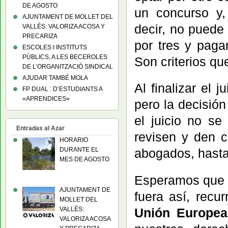
DE AGOSTO
un concurso y,
AJUNTAMENT DE MOLLET DEL
decir, no puede
VALLÈS: VALORIZA ACOSA Y
PRECARIZA
por tres y paga
ESCOLES I INSTITUTS
PÚBLICS, A LES BECEROLES
Son criterios qu
DE L’ORGANITZACIÓ SINDICAL
AJUDAR TAMBÉ MOLA
Al finalizar el
FP DUAL : D’ESTUDIANTS A
«APRENDICES»
pero la decisión
el juicio no s
Entradas al Azar
revisen y den c
HORARIO
DURANTE EL
abogados, hasta 
MES DE AGOSTO
Esperamos que l
AJUNTAMENT DE
fuera así, recu
MOLLET DEL
VALLÈS:
Unión Europea
VALORIZA ACOSA