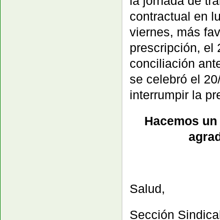
la jornada de tr
contractual en l
viernes, más fav
prescripción, e
conciliación ant
se celebró el 20
interrumpir la pr
Hacemos un 
agra
Salud,
Sección Sindic