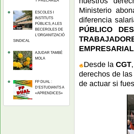
nuestros derec
Y PRECARIZA
Ministerio abo
ESCOLES I
diferencia salar
INSTITUTS
PÚBLICS, A LES
PÚBLICO DE
BECEROLES DE
L’ORGANITZACIÓ
TRABAJADO
SINDICAL
EMPRESARIAL!
AJUDAR TAMBÉ
MOLA
Desde la
CGT
derechos de las
de actuar si fue
FP DUAL :
D’ESTUDIANTS A
«APRENDICES»