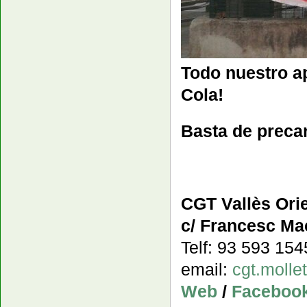
Todo nuestro a
Cola!
Basta de precar
CGT Vallès Orie
c/ Francesc Mac
Telf: 93 593 15
email:
cgt.moll
Web
/
Faceboo