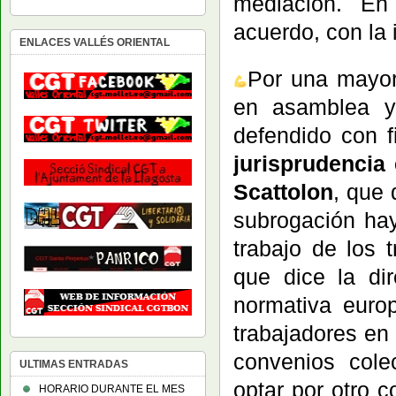
mediación. En 
acuerdo, con la 
ENLACES VALLÉS ORIENTAL
Por una mayor
en asamblea y 
defendido con 
jurisprudencia
Scattolon
, que
subrogación ha
trabajo de los 
que dice la di
normativa euro
trabajadores en
convenios cole
ULTIMAS ENTRADAS
optar por otro 
HORARIO DURANTE EL MES