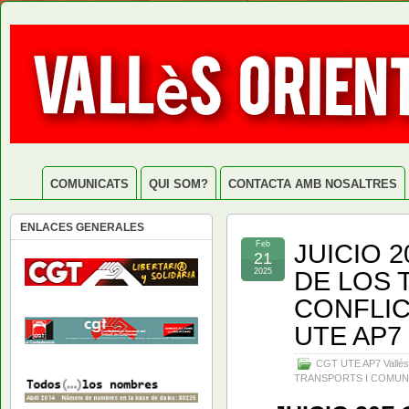
COMUNICATS
QUI SOM?
CONTACTA AMB NOSALTRES
ENLACES GENERALES
JUICIO 
Feb
21
DE LOS
2025
CONFLIC
UTE AP7
CGT UTE AP7 Vallés
TRANSPORTS I COMUN