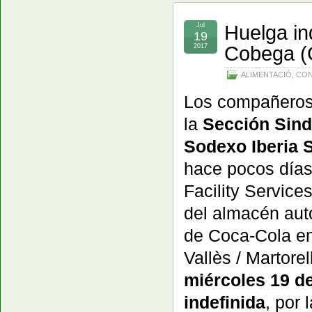
Huelga ind
Jul
19
Cobega (
2017
ALIMENTACIÓ
,
CON
Los compañeros
la
Sección Sind
Sodexo Iberia 
hace pocos día
Facility Service
del almacén aut
de Coca-Cola e
Vallès / Martore
miércoles 19 de
indefinida
, por 