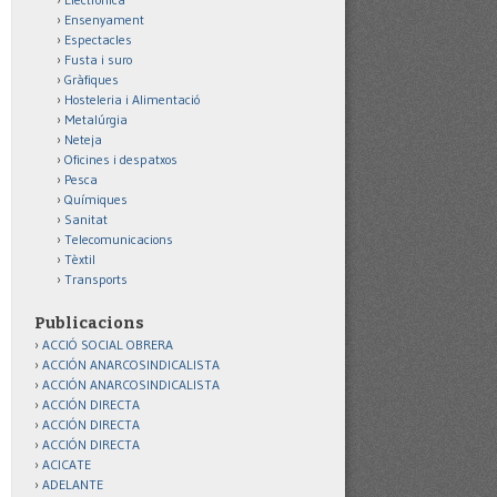
Ensenyament
Espectacles
Fusta i suro
Gràfiques
Hosteleria i Alimentació
Metalúrgia
Neteja
Oficines i despatxos
Pesca
Químiques
Sanitat
Telecomunicacions
Tèxtil
Transports
Publicacions
ACCIÓ SOCIAL OBRERA
ACCIÓN ANARCOSINDICALISTA
ACCIÓN ANARCOSINDICALISTA
ACCIÓN DIRECTA
ACCIÓN DIRECTA
ACCIÓN DIRECTA
ACICATE
ADELANTE