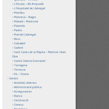
L'Escala – Alt Ampurdà
L'Hospitalet de Llobregat
Manlleu
Manresa – Bages
Mataró – Maresme
Palamós
Parets
Prat del Llobregat
Reus
Sabadell
Sallent
Sant Carles de la Ràpita – Montsià i Baix
Ebre
Santa Coloma Gramanet
Tarragona
Terrassa
Vic – Osona
Sectors
Activitats diverses
Administració pública
Assegurances
Banca
Construcció
Correus
Electrònica