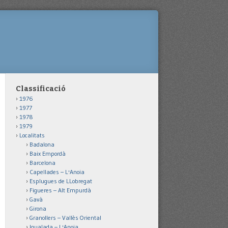
Classificació
1976
1977
1978
1979
Localitats
Badalona
Baix Empordà
Barcelona
Capellades – L'Anoia
Esplugues de LLobregat
Figueres – Alt Empurdà
Gavà
Girona
Granollers – Vallès Oriental
Igualada – L'Anoia