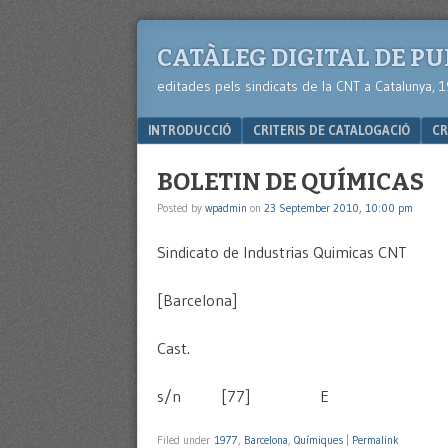
CATÀLEG DIGITAL DE P
editades pels sindicats de la CNT a Catalunya, 
Menu
SKIP TO CONTENT
INTRODUCCIÓ
CRITERIS DE CATALOGACIÓ
CR
BOLETIN DE QUÍMICAS
Posted by
wpadmin
on
23 September 2010, 10:00 pm
Sindicato de Industrias Quimicas CNT
[Barcelona]
Cast.
s/n [77] E
Filed under
1977
,
Barcelona
,
Químiques
|
Permalink