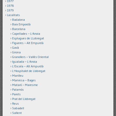
1977
1978
1979
Localitats
Badalona
Baix Empordà
Barcelona
Capellades – L'Anoia
Esplugues de LLobregat
Figueres – Alt Empurdà
Gavà
Girona
Granollers – Vallès Oriental
Igualada – L'Anoia
L'Escala – Alt Ampurdà
L'Hospitalet de Llobregat
Manlleu
Manresa – Bages
Mataró – Maresme
Palamós
Parets
Prat del Llobregat
Reus
Sabadell
Sallent