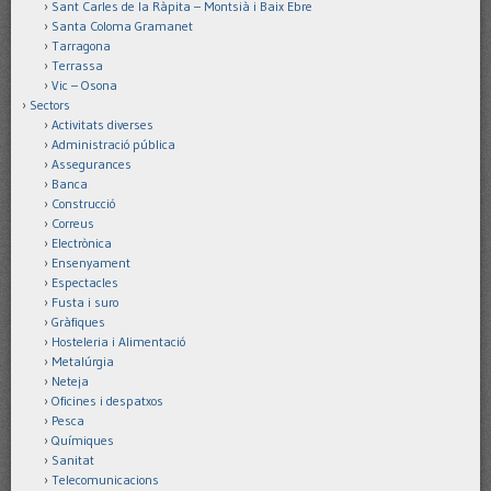
Sant Carles de la Ràpita – Montsià i Baix Ebre
Santa Coloma Gramanet
Tarragona
Terrassa
Vic – Osona
Sectors
Activitats diverses
Administració pública
Assegurances
Banca
Construcció
Correus
Electrònica
Ensenyament
Espectacles
Fusta i suro
Gràfiques
Hosteleria i Alimentació
Metalúrgia
Neteja
Oficines i despatxos
Pesca
Químiques
Sanitat
Telecomunicacions