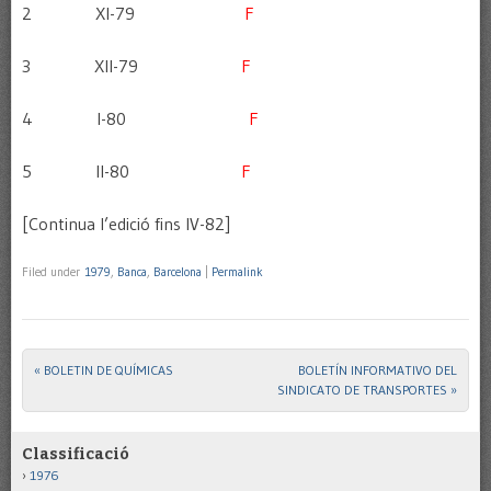
2 XI-79
F
3 XII-79
F
4 I-80
F
5 II-80
F
[Continua l’edició fins IV-82]
Filed under
1979
,
Banca
,
Barcelona
|
Permalink
«
BOLETIN DE QUÍMICAS
BOLETÍN INFORMATIVO DEL
Post navigation
SINDICATO DE TRANSPORTES
»
Classificació
1976