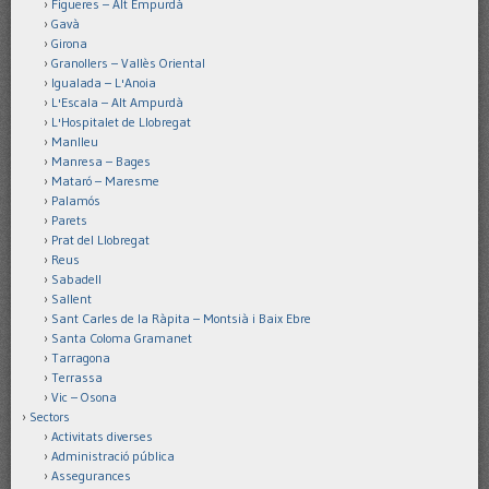
Figueres – Alt Empurdà
Gavà
Girona
Granollers – Vallès Oriental
Igualada – L'Anoia
L'Escala – Alt Ampurdà
L'Hospitalet de Llobregat
Manlleu
Manresa – Bages
Mataró – Maresme
Palamós
Parets
Prat del Llobregat
Reus
Sabadell
Sallent
Sant Carles de la Ràpita – Montsià i Baix Ebre
Santa Coloma Gramanet
Tarragona
Terrassa
Vic – Osona
Sectors
Activitats diverses
Administració pública
Assegurances