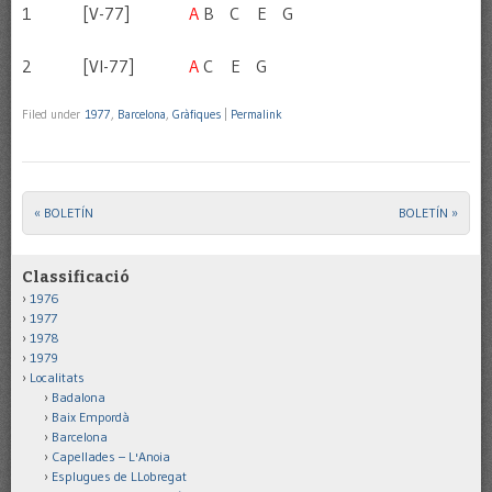
1 [V-77]
A
B C E G
2 [VI-77]
A
C E G
Filed under
1977
,
Barcelona
,
Gràfiques
|
Permalink
«
BOLETÍN
BOLETÍN
»
Post navigation
Classificació
1976
1977
1978
1979
Localitats
Badalona
Baix Empordà
Barcelona
Capellades – L'Anoia
Esplugues de LLobregat