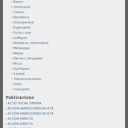
Banca
Construcció
Correus
Electrònica
Ensenyament
Espectacles
Fusta i suro
Gràfiques
Hosteleria i Alimentació
Metalúrgia
Neteja
Oficines i despatxos
Pesca
Químiques
Sanitat
Telecomunicacions
Tèxtil
Transports
Publicacions
ACCIÓ SOCIAL OBRERA
ACCIÓN ANARCOSINDICALISTA
ACCIÓN ANARCOSINDICALISTA
ACCIÓN DIRECTA
ACCIÓN DIRECTA