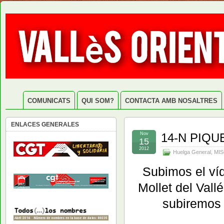
COMUNICATS
QUI SOM?
CONTACTA AMB NOSALTRES
ENLACES GENERALES
Nov
14-N PIQU
15
2012
Huelga General
,
MIS
Subimos el víd
Mollet del Vall
subiremos e