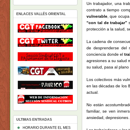
Un trabajador, una tra
contrato a tiempo comp
ENLACES VALLÉS ORIENTAL
vulnerable
, que ocupa
“con tal de trabajar”
s
protección a la salud, 
La cadena de consecuenc
de desprenderse del m
conciencia donde el
tr
agresiones a su salud me
su salud, pasa al plano
Los colectivos más vuln
en las décadas de los 
actual.
No están acostumbrados
familiar, se ven inmer
ansiedad, depresione
ULTIMAS ENTRADAS
HORARIO DURANTE EL MES
Los trabajadores y las