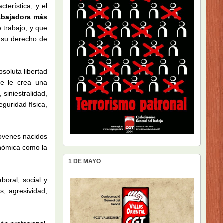
terística, y el
rabajadora más
 trabajo, y que
r su derecho de
bsoluta libertad
ue le crea una
 siniestralidad,
eguridad física,
jóvenes nacidos
onómica como la
1 DE MAYO
boral, social y
s, agresividad,
ón profesional,