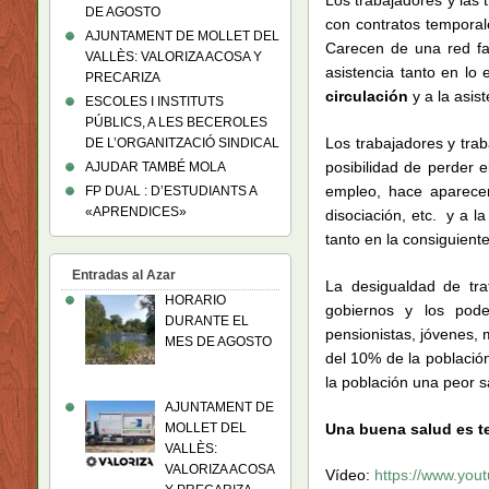
DE AGOSTO
con contratos temporal
AJUNTAMENT DE MOLLET DEL
Carecen de una red fam
VALLÈS: VALORIZA ACOSA Y
asistencia tanto en l
PRECARIZA
circulación
y a la asis
ESCOLES I INSTITUTS
PÚBLICS, A LES BECEROLES
Los trabajadores y tra
DE L’ORGANITZACIÓ SINDICAL
posibilidad de perder e
AJUDAR TAMBÉ MOLA
empleo, hace aparecer
FP DUAL : D’ESTUDIANTS A
«APRENDICES»
disociación, etc. y a l
tanto en la consiguient
Entradas al Azar
La desigualdad de tr
HORARIO
gobiernos y los poder
DURANTE EL
pensionistas, jóvenes,
MES DE AGOSTO
del 10% de la població
la población una peor sa
AJUNTAMENT DE
Una buena salud es
t
MOLLET DEL
VALLÈS:
VALORIZA ACOSA
Vídeo:
https://www.you