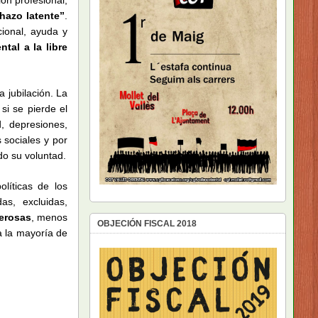
hazo latente”
.
cional, ayuda y
tal a la libre
a jubilación. La
si se pierde el
, depresiones,
 sociales y por
do su voluntad.
líticas de los
as, excluidas,
derosas
, menos
OBJECIÓN FISCAL 2018
a la mayoría de