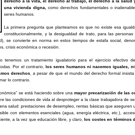
derecho a la vida, el derecho al trabajo, el derecho a la salud 
una vivienda digna,
como derechos fundamentales o inalienable
seres humanos.
La primera pregunta que planteamos es que no existe esa igual
constitucionalmente, y la desigualdad de trato, para las personas 
d), se convierte en norma en estos tiempos de estafa social, deno
s, crisis económica o recesión.
tenemos un tratamiento igualatorio para el ejercicio efectivo d
todas. Por el contrario,
los seres humanos ni nacemos iguales, n
ismos derechos
, a pesar de que el mundo del derecho formal insista
mar lo contrario.
 económica” se está haciendo sobre una
mayor precarización de las 
bre las condiciones de vida al desproteger a la clase trabajadora de se
ena salud: prestaciones de desempleo, rentas básicas que aseguren u
esible con elementos esenciales (agua, energía eléctrica, etc.), acce
ciente, a la vez que educación libre, y claro,
los costes en términos 