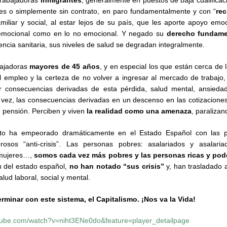
es o simplemente sin contrato, en paro fundamentalmente y con “
rec
iliar y social, al estar lejos de su país, que les aporte apoyo emo
o emocional como en lo no emocional. Y negado su
derecho fundamen
tencia sanitaria, sus niveles de salud se degradan integralmente.
bajadoras
mayores de 45 años
, y en especial los que están cerca de l
l empleo y la certeza de no volver a ingresar al mercado de trabajo, 
 consecuencias derivadas de esta pérdida, salud mental, ansiedad
a vez, las consecuencias derivadas en un descenso en las cotizaciones
e pensión. Perciben y viven
la realidad como una amenaza
, paralizan
ato ha empeorado dramáticamente en el Estado Español con las po
osos “anti-crisis”. Las personas pobres: asalariados y asalariad
 mujeres…,
somos cada vez más pobres y las personas ricas y po
n del estado español,
no han notado “sus crisis”
y, han trasladado 
lud laboral, social y mental.
erminar con
este sistema, el Capitalismo. ¡Nos va la Vida!
tube.com/watch?v=niht3ENe0do&feature=player_detailpage