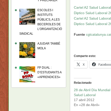
Y PRECARIZA
Cartel A2 Salud Laboral
ESCOLES I
Diptico Salud Laboral 2
INSTITUTS
Cartel A2 Salud Labora
PÚBLICS, A LES
Diptico Salud Laboral 2
BECEROLES DE
L’ORGANITZACIÓ
SINDICAL
Fuente
cgtcatalunya.ca
AJUDAR TAMBÉ
MOLA
Comparte esto:
X
Faceboo
FP DUAL :
D’ESTUDIANTS A
«APRENDICES»
Relacionado
28 de Abril Día Mundial
Salud Laboral
17 abril 2012
En «28 de Abril»