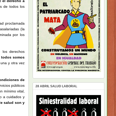
y el derecho a
s de todos los
dad proclamada
asalariadas (la
minada por los
e los derechos
i todos somos
 una y otra vez
condiciones de
rvicios públicos
28 ABRIL SALUD LABORAL
n mínimo vital,
so a cuidados y
de salud son y