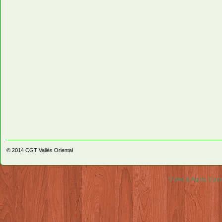
© 2014
CGT Vallès Oriental
Video & Audio Comm