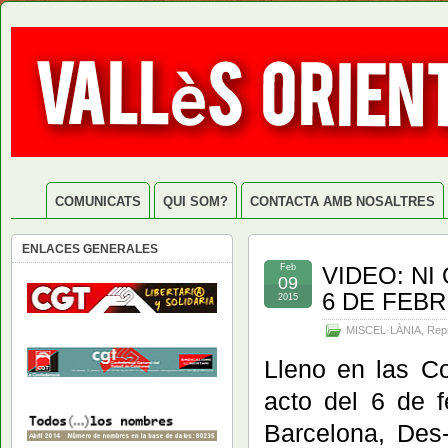
COMUNICATS
QUI SOM?
CONTACTA AMB NOSALTRES
ENLACES GENERALES
Feb
VIDEO: NI
09
6 DE FEB
2015
MISCEL·LÀNIA
,
Rep
Lleno en las Co
acto del 6 de 
Barcelona, Des