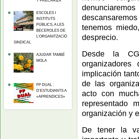
Y PRECARIZA
denunciaremos 
ESCOLES I
descansaremos 
INSTITUTS
PÚBLICS, A LES
tenemos miedo,
BECEROLES DE
desprecio.
L’ORGANITZACIÓ
SINDICAL
Desde la CG
AJUDAR TAMBÉ
MOLA
organizadores 
implicación tan
de las organiz
FP DUAL :
D’ESTUDIANTS A
acto con much
«APRENDICES»
representado m
organización y e
De tener la v