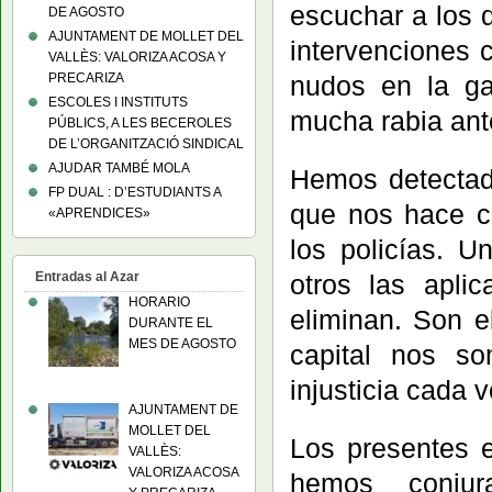
escuchar a los d
DE AGOSTO
AJUNTAMENT DE MOLLET DEL
intervenciones c
VALLÈS: VALORIZA ACOSA Y
PRECARIZA
nudos en la ga
ESCOLES I INSTITUTS
mucha rabia ante 
PÚBLICS, A LES BECEROLES
DE L’ORGANITZACIÓ SINDICAL
AJUDAR TAMBÉ MOLA
Hemos detectad
FP DUAL : D’ESTUDIANTS A
que nos hace ca
«APRENDICES»
los policías. U
Entradas al Azar
otros las apli
HORARIO
eliminan. Son el
DURANTE EL
MES DE AGOSTO
capital nos s
injusticia cada 
AJUNTAMENT DE
MOLLET DEL
Los presentes e
VALLÈS:
VALORIZA ACOSA
hemos conjur