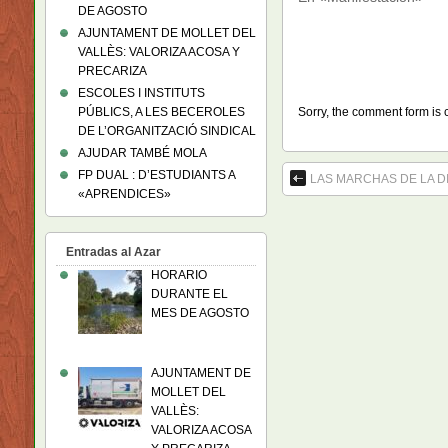
DE AGOSTO
AJUNTAMENT DE MOLLET DEL
VALLÈS: VALORIZA ACOSA Y
PRECARIZA
ESCOLES I INSTITUTS
PÚBLICS, A LES BECEROLES
Sorry, the comment form is c
DE L’ORGANITZACIÓ SINDICAL
AJUDAR TAMBÉ MOLA
FP DUAL : D’ESTUDIANTS A
LAS MARCHAS DE LA D
«APRENDICES»
Entradas al Azar
HORARIO
DURANTE EL
MES DE AGOSTO
AJUNTAMENT DE
MOLLET DEL
VALLÈS:
VALORIZA ACOSA