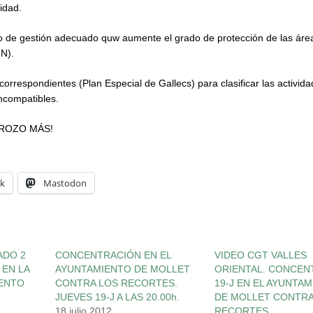
idad.
to de gestión adecuado quw aumente el grado de protección de las ár
N).
 correspondientes (Plan Especial de Gallecs) para clasificar las activid
incompatibles.
TROZO MÁS!
k
Mastodon
ADO 2
CONCENTRACIÓN EN EL
VIDEO CGT VALLES
 EN LA
AYUNTAMIENTO DE MOLLET
ORIENTAL. CONCEN
IENTO
CONTRA LOS RECORTES.
19-J EN EL AYUNTA
JUEVES 19-J A LAS 20.00h.
DE MOLLET CONTRA
18 julio 2012
RECORTES