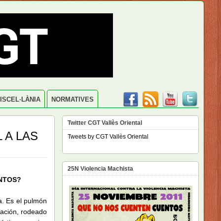
ISCEL·LÀNIA
NORMATIVES
Twitter CGT Vallès Oriental
 A LAS
Tweets by CGT Vallès Oriental
25N Violencia Machista
NTOS?
a. Es el pulmón
cación, rodeado