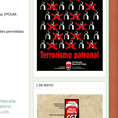
eas (POUM,
ades permitidas
1 DE MAYO
TRACIÓN
MIENTO
 LOS