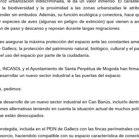
eroz urbanización indiscriminada, le da un valor inmenso.
El caraste
, la biodiversidad y la proximidad a las zonas urbanizadas le atri
ender sin embudos. Además, su función ecológica y conectora, hace q
especies de aves (algunas en peligro de extinción) que vienen a an
n de paso y descanso y reposan durante largas migraciones.
vo es asegurar la máxima protección del espacio ante las constantes a
Gallecs; la protección del patrimonio natural, biológico, cultural y el pa
el uso del espacio por parte de la ciudadanía.
s, INCASOL y el Ayuntamiento de Santa Perpètua de Mogoda han firm
sarrollar un nuevo sector industrial a las puertas del espacio.
s, pedimos:
e desarrollo de un nuevo sector industrial en Can Banús, incluirlo dent
ones alternativas teniendo en cuenta la situación actual de muchos pol
que están desocupados.
rotegida, incluida en el PEIN de Gallecs con las fincas perímetrales c
nsorcio, haciendolo compatible con su espacio característica de conect