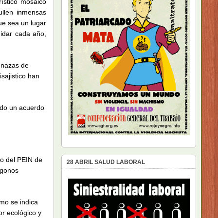
rístico mosaico
bullen inmensas
ue sea un lugar
idar cada año,
menazas de
isajistico han
ado un acuerdo
ro del PEIN de
28 ABRIL SALUD LABORAL
ígonos
omo se indica
or ecológico y