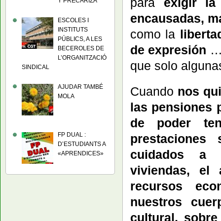
para
exigir l
Y PRECARIZA
encausadas, ma
ESCOLES I
INSTITUTS
como la
libert
PÚBLICS, A LES
de expresión
… 
BECEROLES DE
L’ORGANITZACIÓ
que solo alguna
SINDICAL
AJUDAR TAMBÉ
Cuando
nos qui
MOLA
las pensiones 
de poder ten
FP DUAL :
prestaciones 
D’ESTUDIANTS A
cuidados a l
«APRENDICES»
viviendas, el
recursos eco
nuestros cuer
cultural, sobr