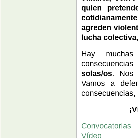
quien pretend
cotidianament
agreden violen
lucha colectiva
Hay muchas p
consecuencias
solas/os
. Nos 
Vamos a defen
consecuencias, s
¡V
Convocatorias
Vídeo