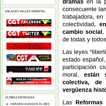
dramas
en la p
consecuente tam
ENLACES VALLÉS ORIENTAL
trabajadora, en 
colectividad,
e
cambio social
,
de todas y todos
Las leyes “liber
estado español,
participación c
moral,
están 
colectiva, de
vergüenza hist
ULTIMAS ENTRADAS
Las
Reformas 
HORARIO DURANTE EL MES