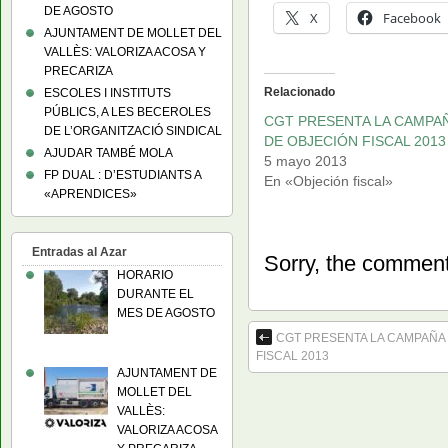
DE AGOSTO
X
Facebook
AJUNTAMENT DE MOLLET DEL
VALLÈS: VALORIZA ACOSA Y
PRECARIZA
Relacionado
ESCOLES I INSTITUTS
PÚBLICS, A LES BECEROLES
CGT PRESENTA LA CAMPA
DE L’ORGANITZACIÓ SINDICAL
DE OBJECIÓN FISCAL 2013
AJUDAR TAMBÉ MOLA
5 mayo 2013
FP DUAL : D’ESTUDIANTS A
En «Objeción fiscal»
«APRENDICES»
Entradas al Azar
Sorry, the comment 
HORARIO
DURANTE EL
MES DE AGOSTO
CGT PRESENTA LA CAMPAÑA
FISCAL 2013
AJUNTAMENT DE
MOLLET DEL
VALLÈS:
VALORIZA ACOSA