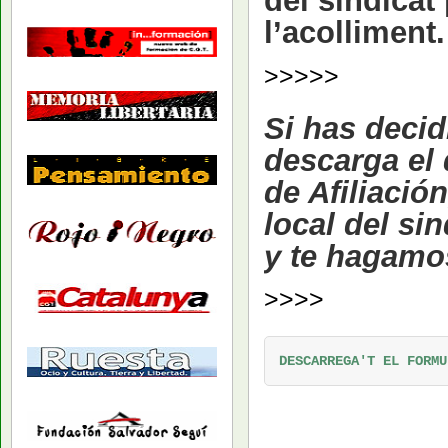
del sindicat
l’acolliment.
>>>>>
Si has decid
descarga el
de Afiliació
local del s
y te hagamos
>>>>
DESCARREGA'T EL FORMU