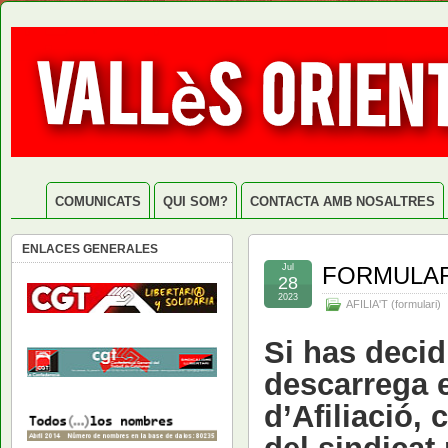
COMUNICATS
QUI SOM?
CONTACTA AMB NOSALTRES
ENLACES GENERALES
Jul
FORMULARI
28
2023
AFILIA'T (formulari)
Si has decidi
descarrega e
d’Afiliació, 