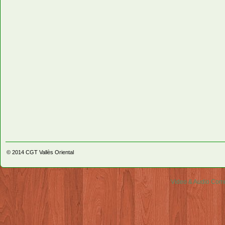
© 2014
CGT Vallès Oriental
Video & Audio Comm