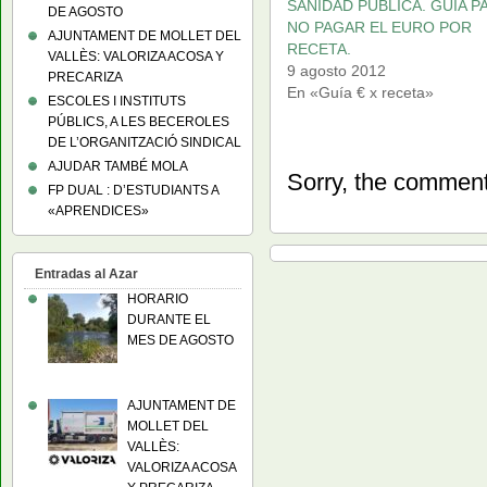
SANIDAD PUBLICA. GUIA P
DE AGOSTO
NO PAGAR EL EURO POR
AJUNTAMENT DE MOLLET DEL
RECETA.
VALLÈS: VALORIZA ACOSA Y
9 agosto 2012
PRECARIZA
En «Guía € x receta»
ESCOLES I INSTITUTS
PÚBLICS, A LES BECEROLES
DE L’ORGANITZACIÓ SINDICAL
AJUDAR TAMBÉ MOLA
Sorry, the comment 
FP DUAL : D’ESTUDIANTS A
«APRENDICES»
Entradas al Azar
HORARIO
DURANTE EL
MES DE AGOSTO
AJUNTAMENT DE
MOLLET DEL
VALLÈS:
VALORIZA ACOSA