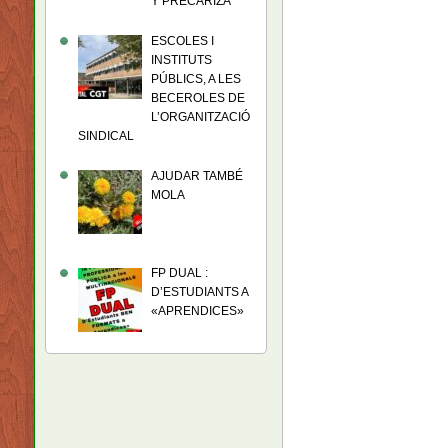
Y PRECARIZA
ESCOLES I
INSTITUTS
PÚBLICS, A LES
BECEROLES DE
L’ORGANITZACIÓ
SINDICAL
AJUDAR TAMBÉ
MOLA
FP DUAL :
D’ESTUDIANTS A
«APRENDICES»