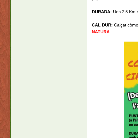
DURADA:
Uns 2’5 Km d
CAL DUR:
Calçat còmod
NATURA
.