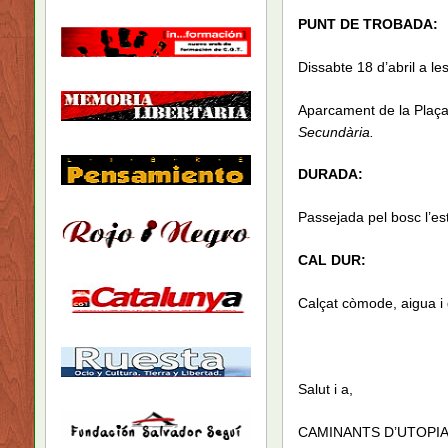
PUNT DE TROBADA:
Dissabte 18 d’abril a le
Aparcament de la Plaça 
Secundària.
DURADA:
Passejada pel bosc l’e
CAL DUR:
Calçat còmode, aigua i
Salut i a,
CAMINANTS D’UTOPI