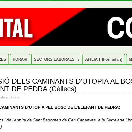
RES
HORARI
SECTORS LABORALS
AFILIA’T (formulari)
M
IÓ DELS CAMINANTS D’UTOPIA AL BO
NT DE PEDRA (Céllecs)
atura
,
Noticia
 CAMINANTS D’UTOPIA
PE
L BOSC DE L’ELEFANT DE PEDRA:
ecs
i
de l’ermita de Sant Bartomeu de Can Cabanyes,
a la Serralada Lit
-
)