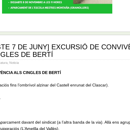
BTE 7 DE JUNY] EXCURSIÓ DE CONVIV
NGLES DE BERTÍ
atura
,
Noticia
ÈNCIA ALS CINGLES DE BERTÍ
ciós fins l’ombrívol alzinar del Castell enrunat del Clascar).
.
parcament davant del sindicat (a l’altra banda de la via). Allà ens agr
Puiggraciós (L’Ametlla del Vallès).