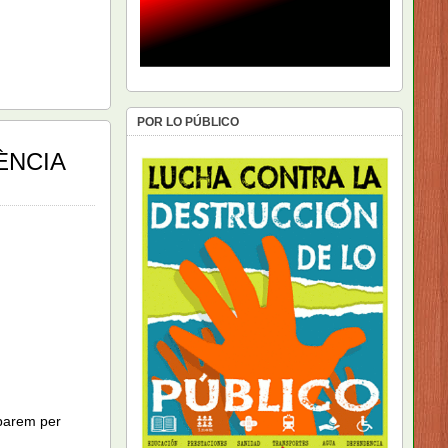
POR LO PÚBLICO
ÈNCIA
uparem per