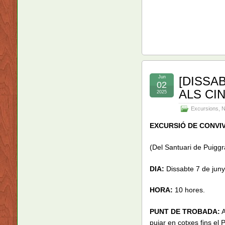
Jun
[DISSA
02
ALS CI
2025
Excursions
,
N
EXCURSIÓ DE CONVIV
(Del Santuari de Puiggra
DIA:
Dissabte 7 de juny
HORA:
10 hores.
PUNT DE TROBADA:
A
pujar en cotxes fins el 