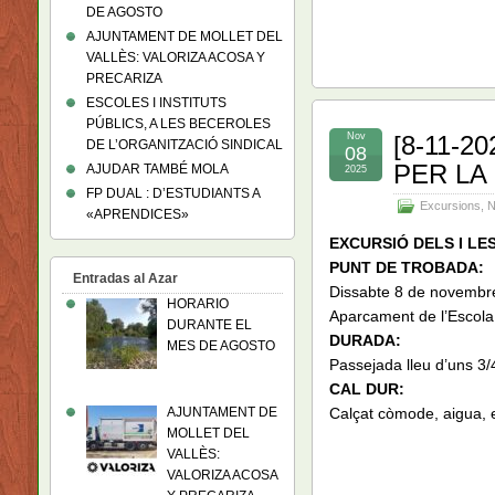
DE AGOSTO
AJUNTAMENT DE MOLLET DEL
VALLÈS: VALORIZA ACOSA Y
PRECARIZA
ESCOLES I INSTITUTS
PÚBLICS, A LES BECEROLES
Nov
[8-11-
DE L’ORGANITZACIÓ SINDICAL
08
PER LA 
AJUDAR TAMBÉ MOLA
2025
FP DUAL : D’ESTUDIANTS A
Excursions
,
N
«APRENDICES»
EXCURSIÓ DELS I LES
PUNT DE TROBADA:
Entradas al Azar
Dissabte 8 de novembre
HORARIO
Aparcament de l’Escola
DURANTE EL
DURADA:
MES DE AGOSTO
Passejada lleu d’uns 3/
CAL DUR:
AJUNTAMENT DE
Calçat còmode, aigua, e
MOLLET DEL
VALLÈS:
VALORIZA ACOSA