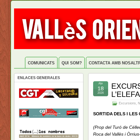
COMUNICATS
QUI SOM?
CONTACTA AMB NOSALT
ENLACES GENERALES
Abr
EXCURS
18
L’ELEFA
2026
Excursions
,
N
SORTIDA
DELS I LES
(
Prop
del Turó de Céll
Roca del Vallès i Òrrius