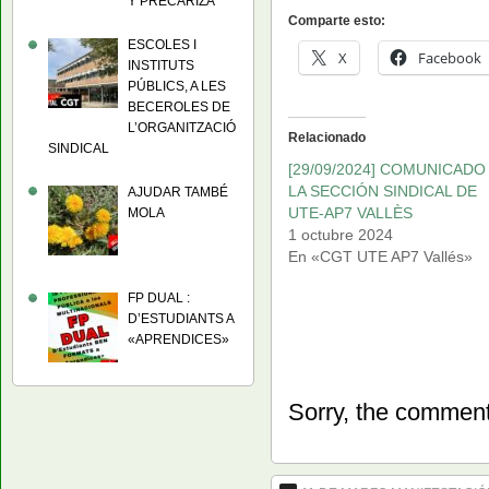
Y PRECARIZA
Comparte esto:
ESCOLES I
X
Facebook
INSTITUTS
PÚBLICS, A LES
BECEROLES DE
L’ORGANITZACIÓ
Relacionado
SINDICAL
[29/09/2024] COMUNICADO
LA SECCIÓN SINDICAL DE
AJUDAR TAMBÉ
UTE-AP7 VALLÈS
MOLA
1 octubre 2024
En «CGT UTE AP7 Vallés»
FP DUAL :
D’ESTUDIANTS A
«APRENDICES»
Sorry, the comment 