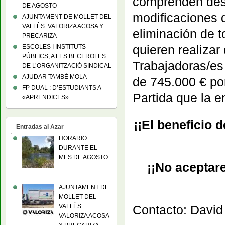
comprenden des
DE AGOSTO
modificaciones 
AJUNTAMENT DE MOLLET DEL
VALLÈS: VALORIZA ACOSA Y
eliminación de t
PRECARIZA
quieren realizar
ESCOLES I INSTITUTS
PÚBLICS, A LES BECEROLES
Trabajadoras/es
DE L’ORGANITZACIÓ SINDICAL
AJUDAR TAMBÉ MOLA
de 745.000 € por
FP DUAL : D’ESTUDIANTS A
Partida que la e
«APRENDICES»
¡¡El beneficio d
Entradas al Azar
HORARIO
DURANTE EL
MES DE AGOSTO
¡¡No aceptar
AJUNTAMENT DE
MOLLET DEL
VALLÈS:
Contacto: Davi
VALORIZA ACOSA