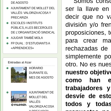
Somos conscie
DE AGOSTO
ser la llave e
AJUNTAMENT DE MOLLET DEL
VALLÈS: VALORIZA ACOSA Y
decir que no v
PRECARIZA
división y/o fr
ESCOLES I INSTITUTS
PÚBLICS, A LES BECEROLES
proposiciones, 
DE L’ORGANITZACIÓ SINDICAL
AJUDAR TAMBÉ MOLA
para crear ma
FP DUAL : D’ESTUDIANTS A
rechazadas de 
«APRENDICES»
simplemente po
Entradas al Azar
otro. No es nue
HORARIO
nuestro objetiv
DURANTE EL
MES DE AGOSTO
como han ex
trabajadores y
AJUNTAMENT DE
desvíe de est
MOLLET DEL
VALLÈS:
todos y toda
VALORIZA ACOSA