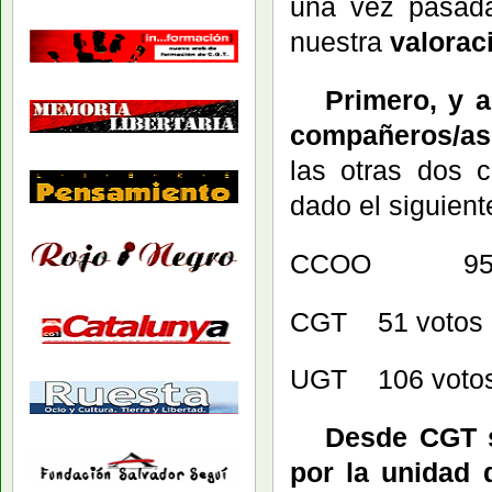
una vez pasada
nuestra
valorac
Primero, y ant
compañeros/as 
las otras dos c
dado el siguient
CCOO 95 vot
CGT 51 votos
UGT 106 votos
Desde CGT s
por la unidad 