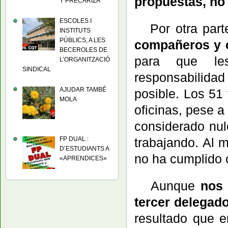
propuestas, no 
Y PRECARIZA
ESCOLES I
Por otra part
INSTITUTS
PÚBLICS, A LES
compañeros y 
BECEROLES DE
para que le
L’ORGANITZACIÓ
SINDICAL
responsabilida
AJUDAR TAMBÉ
posible. Los 51
MOLA
oficinas, pese a
considerado nul
trabajando. Al 
FP DUAL :
D’ESTUDIANTS A
no ha cumplido 
«APRENDICES»
Aunque
nos
tercer delegad
resultado que e