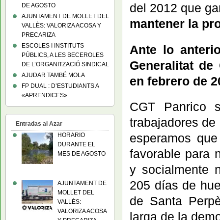
del 2012 que ga
DE AGOSTO
AJUNTAMENT DE MOLLET DEL
mantener la pro
VALLÈS: VALORIZA ACOSA Y
PRECARIZA
ESCOLES I INSTITUTS
Ante lo anteri
PÚBLICS, A LES BECEROLES
Generalitat de
DE L’ORGANITZACIÓ SINDICAL
AJUDAR TAMBÉ MOLA
en febrero de 2
FP DUAL : D’ESTUDIANTS A
«APRENDICES»
CGT Panrico s
trabajadores de
Entradas al Azar
esperamos que 
HORARIO
DURANTE EL
favorable para 
MES DE AGOSTO
y socialmente 
205 días de hue
AJUNTAMENT DE
MOLLET DEL
de Santa Perpè
VALLÈS:
VALORIZA ACOSA
larga de la demo