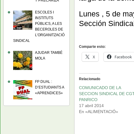
Y PRECARIZA
Lunes , 5 de ma
ESCOLES I
INSTITUTS
Sección Sindica
PÚBLICS, A LES
BECEROLES DE
L’ORGANITZACIÓ
SINDICAL
Comparte esto:
AJUDAR TAMBÉ
X
Facebook
MOLA
Relacionado
FP DUAL :
COMUNICADO DE LA
D’ESTUDIANTS A
«APRENDICES»
SECCION SINDICAL DE CG
PANRICO
17 abril 2014
En «ALIMENTACIÓ»