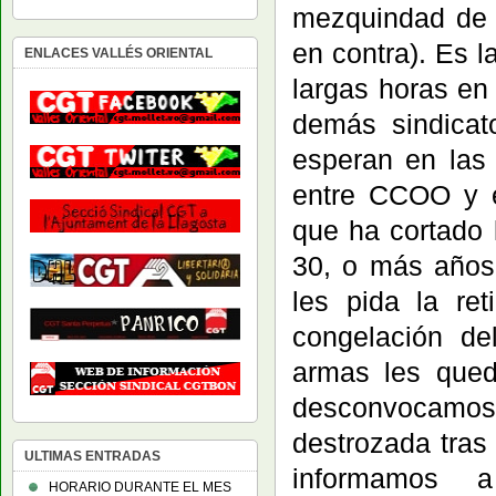
mezquindad de s
en contra). Es 
ENLACES VALLÉS ORIENTAL
largas horas en 
demás sindicat
esperan en las 
entre CCOO y e
que ha cortado 
30, o más años 
les pida la re
congelación d
armas les qued
desconvocamo
destrozada tras
ULTIMAS ENTRADAS
informamos 
HORARIO DURANTE EL MES