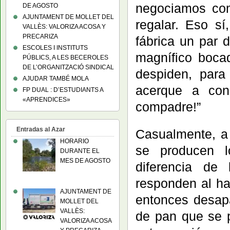
negociamos co
DE AGOSTO
AJUNTAMENT DE MOLLET DEL
regalar. Eso sí
VALLÈS: VALORIZA ACOSA Y
PRECARIZA
fábrica un par 
ESCOLES I INSTITUTS
magnífico boca
PÚBLICS, A LES BECEROLES
DE L’ORGANITZACIÓ SINDICAL
despiden, para
AJUDAR TAMBÉ MOLA
acerque a cons
FP DUAL : D’ESTUDIANTS A
«APRENDICES»
compadre!”
Entradas al Azar
Casualmente, a 
HORARIO
se producen l
DURANTE EL
MES DE AGOSTO
diferencia de
responden al hab
AJUNTAMENT DE
entonces desapa
MOLLET DEL
VALLÈS:
de pan que se p
VALORIZA ACOSA