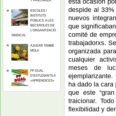
esta ocasión po
Y PRECARIZA
despide al 33% 
ESCOLES I
INSTITUTS
nuevos integran
PÚBLICS, A LES
que significaban
BECEROLES DE
L’ORGANITZACIÓ
comité de empre
SINDICAL
trabajadorxs. S
AJUDAR TAMBÉ
organizada para
MOLA
cualquier acti
meses de luc
FP DUAL :
ejemplarizante.
D’ESTUDIANTS A
«APRENDICES»
ha dado la cara 
que este “gra
traicionar. Tod
flexibilidad y de