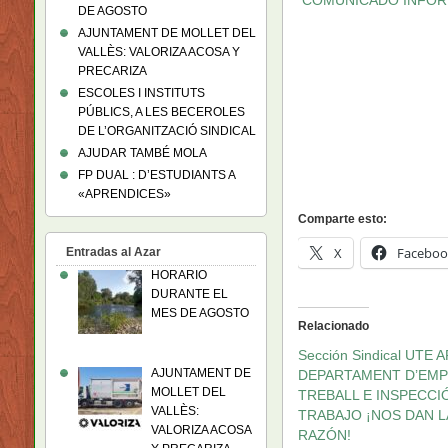
DE AGOSTO
AJUNTAMENT DE MOLLET DEL
VALLÈS: VALORIZA ACOSA Y
PRECARIZA
ESCOLES I INSTITUTS
PÚBLICS, A LES BECEROLES
DE L’ORGANITZACIÓ SINDICAL
AJUDAR TAMBÉ MOLA
FP DUAL : D’ESTUDIANTS A
«APRENDICES»
Comparte esto:
X
Faceboo
Entradas al Azar
HORARIO
DURANTE EL
MES DE AGOSTO
Relacionado
Sección Sindical UTE A
AJUNTAMENT DE
DEPARTAMENT D’EMP
MOLLET DEL
TREBALL E INSPECCI
VALLÈS:
TRABAJO ¡NOS DAN L
VALORIZA ACOSA
RAZÓN!