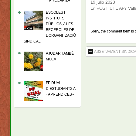
Y PRECARIZA
19 julio 2023
En «CGT UTE AP7 Vall
ESCOLES I
INSTITUTS
PÚBLICS, A LES
BECEROLES DE
Sorry, the comment form is c
L’ORGANITZACIÓ
SINDICAL
ASSETJAMENT SINDICA
AJUDAR TAMBÉ
MOLA
FP DUAL :
D’ESTUDIANTS A
«APRENDICES»