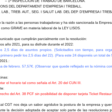
– 1º INSPECCIÓN DE TRABAJO DE BARCELONA.
CIONS DEL DEPARTAMENT D’EMPRESA I TREBALL.
. LAB., TREB. AUT., SEG. I SALUT LAB. DEL DEP. D’EMPRESA I TREB
o la razón a las personas trabajadoras y ha sido sancionada la Empre
 como GRAVE en materia laboral de la LEY LISOS.
nicado que cumplirán parcialmente con la resolución:
os año 2021, para su disfrute durante el 2022:
 2,5 días de asuntos propios. (Solicitadlos con tiempo, para orga
imero pedir los 2,5 días del 22). (Para este 24 disponéis un total de 5
2021.:
a de febrero. 57,57€. (Observar que quede reflejado en la nómina c
cinas:
ar el horario tal como señala el Art. 20 del CUN III.
te:
echo del Art. 38 PCF sin posibilidad de disponer tarjeta Ticket Restaur
cal CGT nos deja un sabor agridulce la postura de la empresa y que
nte la decisión adoptada de aceptar solo parte de las resoluciones 