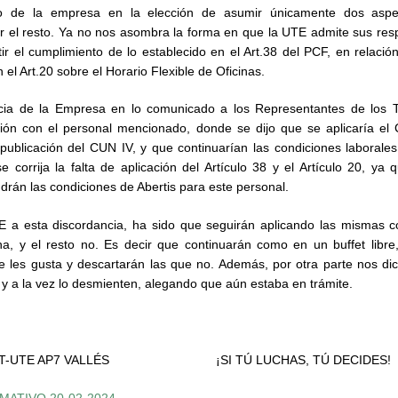
rio de la empresa en la elección de asumir únicamente dos asp
r el resto. Ya no nos asombra la forma en que la UTE admite sus res
ir el cumplimiento de lo establecido en el Art.38 del PCF, en relación
 el Art.20 sobre el Horario Flexible de Oficinas.
ncia de la Empresa en lo comunicado a los Representantes de los T
ión con el personal mencionado, donde se dijo que se aplicaría el 
publicación del CUN IV, y que continuarían las condiciones laborales
e corrija la falta de aplicación del Artículo 38 y el Artículo 20, ya
rán las condiciones de Abertis para este personal.
E a esta discordancia, ha sido que seguirán aplicando las mismas c
ha, y el resto no. Es decir que continuarán como en un buffet libre
e les gusta y descartarán las que no. Además, por otra parte nos d
to y a la vez lo desmienten, alegando que aún estaba en trámite.
l CGT-UTE AP7 VALLÉS ¡SI TÚ LUCHAS, TÚ DECIDES!
ATIVO 20-02-2024