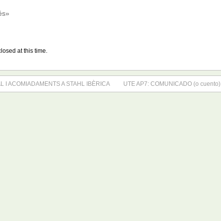
és»
losed at this time.
L I ACOMIADAMENTS A STAHL IBÈRICA
UTE AP7: COMUNICADO (o cuento