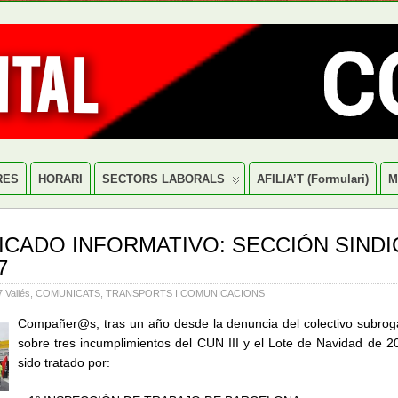
RES
HORARI
SECTORS LABORALS
AFILIA’T (formulari)
M
CADO INFORMATIVO: SECCIÓN SINDI
7
Vallés
,
COMUNICATS
,
TRANSPORTS I COMUNICACIONS
Compañer@s, tras un año desde la denuncia del colectivo subroga
sobre tres incumplimientos del CUN III y el Lote de Navidad de 
sido tratado por: