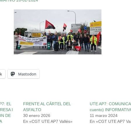
k
Mastodon
P7: EL
FRENTE AL CÁRTEL DEL
UTE AP7: COMUNICA
RESA I
ASFALTO
cuento) INFORMATI
ÓN DE
30 enero 2026
11 marzo 2024
A
En «CGT UTE AP7 Vallés»
En «CGT UTE AP7 Val