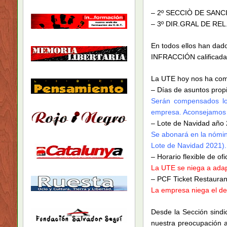
– 2º SECCIÒ DE SAN
– 3º DIR.GRAL DE REL
En todos ellos han dad
INFRACCIÓN calificada
La UTE hoy nos ha comu
– Días de asuntos propi
Serán compensados los
empresa. Aconsejamos pr
– Lote de Navidad año 
Se abonará en la nómin
Lote de Navidad 2021).
– Horario flexible de ofi
La UTE se niega a adapt
– PCF Ticket Restauran
La empresa niega el der
Desde la Sección sindi
nuestra preocupación a