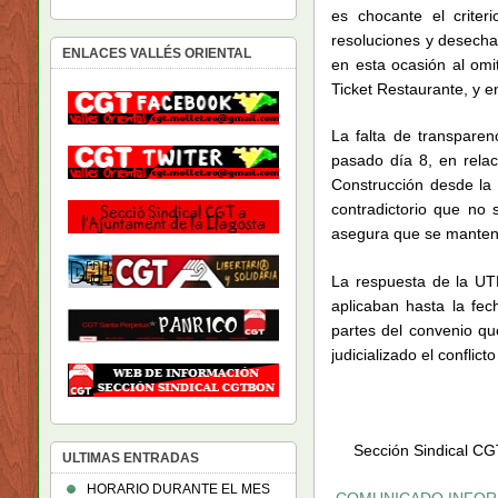
es chocante el crite
resoluciones y desecha
ENLACES VALLÉS ORIENTAL
en esta ocasión al omit
Ticket Restaurante, y en
La falta de transpare
pasado día 8, en relac
Construcción desde la 
contradictorio que no s
asegura que se mantend
La respuesta de la UT
aplicaban hasta la fec
partes del convenio qu
judicializado el conflic
Sección Sindica
ULTIMAS ENTRADAS
HORARIO DURANTE EL MES
COMUNICADO INFORM