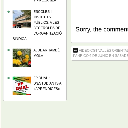
Y PRECARIZA
ESCOLES I
INSTITUTS
PÚBLICS, A LES
Sorry, the comment 
BECEROLES DE
L’ORGANITZACIÓ
SINDICAL
AJUDAR TAMBÉ
VIDEO CGT VALLÉS ORIENTA
MOLA
PANRICO 6 DE JUNIO EN SABAD
FP DUAL :
D’ESTUDIANTS A
«APRENDICES»