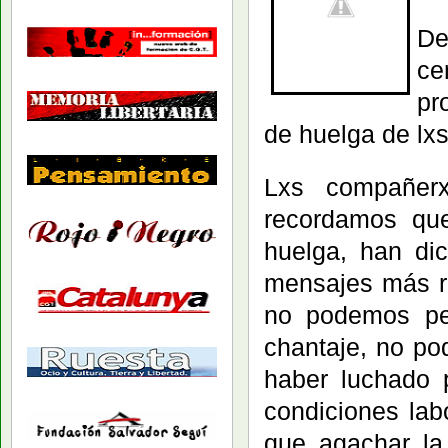
De
ce
pr
de huelga de lx
Lxs compañer
recordamos qu
huelga, han di
mensajes más r
no podemos pe
chantaje, no po
haber luchado 
condiciones labo
que agachar la