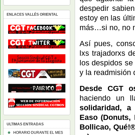
despedir sabie
ENLACES VALLÉS ORIENTAL
estoy en las úl
más…si no, no m
Así pues, consc
lxs trajadorxs 
los despidos se 
y la readmisión 
Desde CGT os
haciendo un l
solidaridad, 
Easo (Donuts, 
ULTIMAS ENTRADAS
Bollicao, Qué!
HORARIO DURANTE EL MES