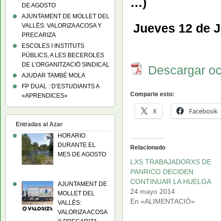
…)
DE AGOSTO
AJUNTAMENT DE MOLLET DEL
Jueves 12 de J
VALLÈS: VALORIZA ACOSA Y
PRECARIZA
ESCOLES I INSTITUTS
PÚBLICS, A LES BECEROLES
DE L’ORGANITZACIÓ SINDICAL
Descargar oct
AJUDAR TAMBÉ MOLA
FP DUAL : D’ESTUDIANTS A
Comparte esto:
«APRENDICES»
X
Facebook
Entradas al Azar
HORARIO
DURANTE EL
Relacionado
MES DE AGOSTO
LXS TRABAJADORXS DE
PANRICO DECIDEN
CONTINUAR LA HUELGA
AJUNTAMENT DE
24 mayo 2014
MOLLET DEL
En «ALIMENTACIÓ»
VALLÈS:
VALORIZA ACOSA