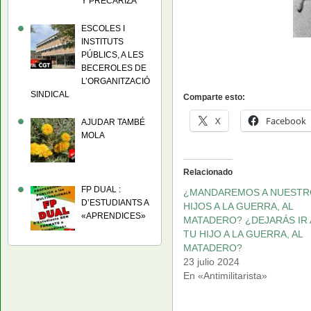
Y PRECARIZA
ESCOLES I
INSTITUTS
PÚBLICS, A LES
BECEROLES DE
L’ORGANITZACIÓ
SINDICAL
Comparte esto:
X
Facebook
AJUDAR TAMBÉ
MOLA
Relacionado
FP DUAL :
¿MANDAREMOS A NUESTR
D’ESTUDIANTS A
HIJOS A LA GUERRA, AL
«APRENDICES»
MATADERO? ¿DEJARÁS IR 
TU HIJO A LA GUERRA, AL
MATADERO?
23 julio 2024
En «Antimilitarista»