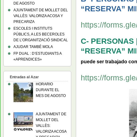
DE AGOSTO
“RESERVA” MI
AJUNTAMENT DE MOLLET DEL
VALLÈS: VALORIZA ACOSA Y
PRECARIZA
https://forms.
ESCOLES I INSTITUTS
PÚBLICS, A LES BECEROLES
C- PERSONAS 
DE L’ORGANITZACIÓ SINDICAL
AJUDAR TAMBÉ MOLA
“RESERVA” MI
FP DUAL : D’ESTUDIANTS A
«APRENDICES»
puede ser trabajado con
https://forms.
Entradas al Azar
HORARIO
DURANTE EL
MES DE AGOSTO
AJUNTAMENT DE
MOLLET DEL
VALLÈS:
VALORIZA ACOSA