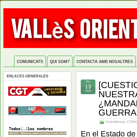
COMUNICATS
QUI SOM?
CONTACTA AMB NOSALTRES
ENLACES GENERALES
[CUESTI
Dic
13
NUESTRA
2024
¿MANDAR
GUERRA
Antimilitarista
,
COMU
En el Estado de