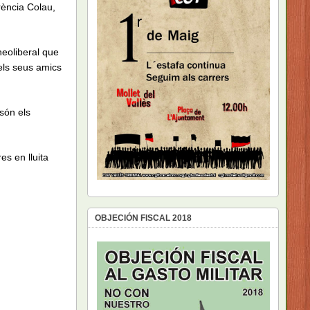
rència Colau,
neoliberal que
els seus amics
són els
es en lluita
OBJECIÓN FISCAL 2018