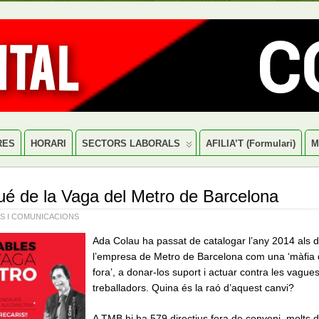
RES
HORARI
SECTORS LABORALS
AFILIA’T (formulari)
M
ué de la Vaga del Metro de Barcelona
S I COMUNICACIONS
Ada Colau ha passat de catalogar l’any 2014 als d
l’empresa de Metro de Barcelona com una ‘màfia q
fora’, a donar-los suport i actuar contra les vague
treballadors. Quina és la raó d’aquest canvi?
A TMB hi ha 579 directius fora de conveni, molts d’