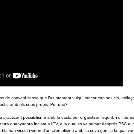
ns de conveni sense que l’ajuntament vulgui tancar cap solució, enllaça
rectiu amb els seus propis. Per què?
practicant possibilisme amb la casta per organitzar l’equilibri d’intere
atura guanyadora incloïa a ICV, a la qual es va sumar després PSC al 
artits han viscut i viuen d’un clientelisme amb ‘la seva gent’ a la qual va