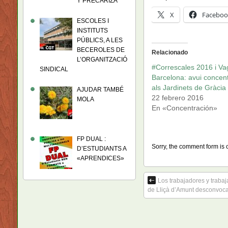
Y PRECARIZA
X
Faceboo
ESCOLES I
INSTITUTS
PÚBLICS, A LES
BECEROLES DE
Relacionado
L’ORGANITZACIÓ
#Correscales 2016 i Va
SINDICAL
Barcelona: avui concen
als Jardinets de Gràcia
AJUDAR TAMBÉ
22 febrero 2016
MOLA
En «Concentración»
FP DUAL :
Sorry, the comment form is c
D’ESTUDIANTS A
«APRENDICES»
Los trabajadores y trabaj
de Lliçà d’Amunt desconvoca