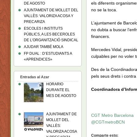
els diferents organisme
DE AGOSTO
no se la toca.
AJUNTAMENT DE MOLLET DEL
VALLÈS: VALORIZA ACOSA Y
PRECARIZA
L’ajuntament de Barcelo
ESCOLES I INSTITUTS
no dubta a buscar l’enf
PÚBLICS, A LES BECEROLES
financers.
DE L’ORGANITZACIÓ SINDICAL
AJUDAR TAMBÉ MOLA
Mercedes Vidal, presid
FP DUAL : D’ESTUDIANTS A
culpables per no voler t
«APRENDICES»
Des de la Coordinadora d
pels seus drets i contra 
Entradas al Azar
HORARIO
Coordinadora d’Infor
DURANTE EL
MES DE AGOSTO
AJUNTAMENT DE
CGT Metro Barcelona
MOLLET DEL
@CGTmetroBCN
VALLÈS:
VALORIZA ACOSA
Comparte esto: