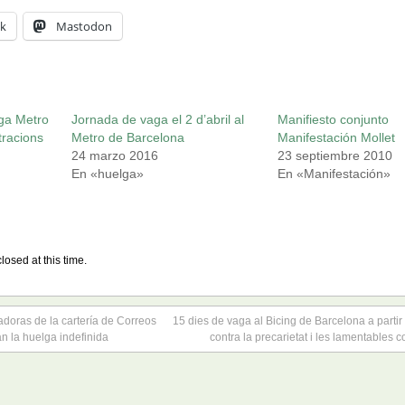
k
Mastodon
ga Metro
Jornada de vaga el 2 d’abril al
Manifiesto conjunto
tracions
Metro de Barcelona
Manifestación Mollet
24 marzo 2016
23 septiembre 2010
En «huelga»
En «Manifestación»
losed at this time.
adoras de la cartería de Correos
15 dies de vaga al Bicing de Barcelona a partir d
n la huelga indefinida
contra la precarietat i les lamentables c