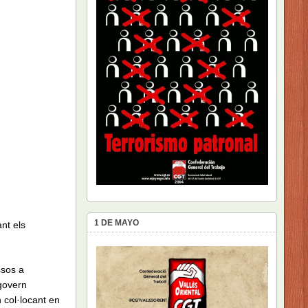
1 DE MAYO
nt els
ssos a
govern
n col·locant en