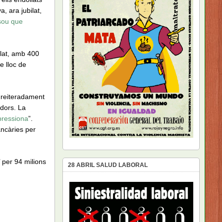
 ara jubilat,
sou que
elat, amb 400
e lloc de
 reiteradament
adors. La
pressiona
”.
ancàries per
 per 94 milions
28 ABRIL SALUD LABORAL