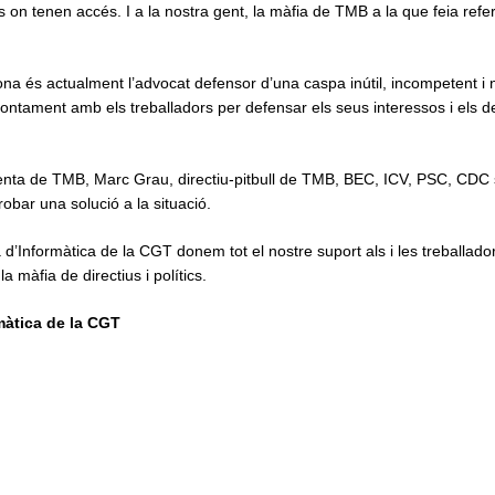
s on tenen accés. I a la nostra gent, la màfia de TMB a la que feia refe
na és actualment l’advocat defensor d’una caspa inútil, incompetent i 
rontament amb els treballadors per defensar els seus interessos i els d
enta de TMB, Marc Grau, directiu-pitbull de TMB, BEC, ICV, PSC, CDC 
robar una solució a la situació.
’Informàtica de la CGT donem tot el nostre suport als i les treballador
la màfia de directius i polítics.
màtica de la CGT