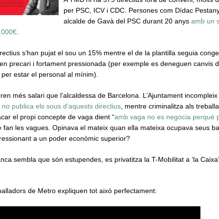
per PSC, ICV i CDC. Persones com Dídac Pestanya,
alcalde de Gavà del PSC durant 20 anys
amb un 
.000€
.
ectius s’han pujat el sou un 15% mentre el de la plantilla seguia cong
en precari i fortament pressionada (per exemple es deneguen canvis d
per estar el personal al mínim).
ren més salari que l’alcaldessa de Barcelona. L’Ajuntament incompleix
i
no publica els sous d’aquests directius
, mentre criminalitza als treball
car el propi concepte de vaga dient “
amb vaga no es negocia perquè 
ue fan les vagues. Opinava el mateix quan ella mateixa ocupava seus b
ressionant a un poder econòmic superior?
nca sembla que són estupendes, es privatitza la T-Mobilitat a ‘la Caixa’
balladors de Metro expliquen tot això perfectament: