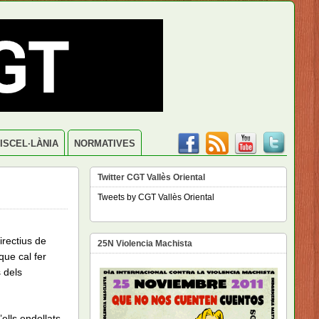
ISCEL·LÀNIA
NORMATIVES
Twitter CGT Vallès Oriental
Tweets by CGT Vallès Oriental
irectius de
25N Violencia Machista
ue cal fer
s dels
ells endollats