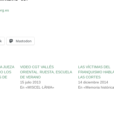
org.es
k
Mastodon
A JUEZA
VIDEO CGT VALLÉS
LAS VÍCTIMAS DEL
DO LOS
ORIENTAL. RUESTA, ESCUELA
FRANQUISMO HABL
S DE
DE VERANO
LAS CORTES
15 julio 2013
14 diciembre 2014
En «MISCEL·LÀNIA»
En «Memoria históric