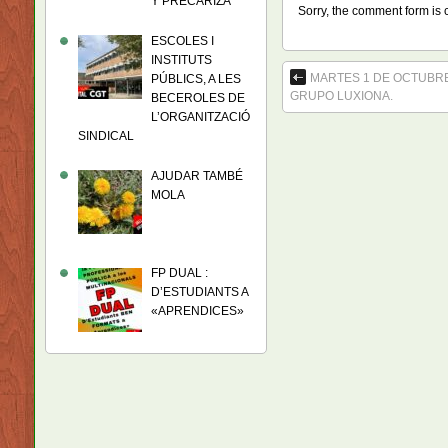
Y PRECARIZA
Sorry, the comment form is c
ESCOLES I
INSTITUTS
MARTES 1 DE OCTUBRE 
PÚBLICS, A LES
GRUPO LUXIONA.
BECEROLES DE
L’ORGANITZACIÓ
SINDICAL
AJUDAR TAMBÉ
MOLA
FP DUAL :
D’ESTUDIANTS A
«APRENDICES»