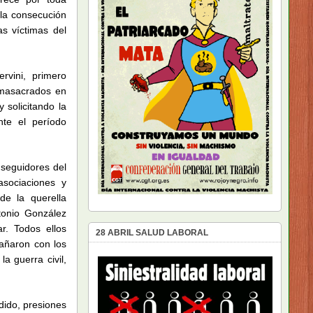
la consecución
as víctimas del
rvini, primero
 masacrados en
 solicitando la
nte el período
 seguidores del
sociaciones y
de la querella
tonio González
r. Todos ellos
28 ABRIL SALUD LABORAL
sañaron con los
 guerra civil,
dido, presiones