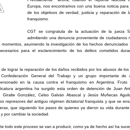
Europa, nos encontramos con una buena noticia para 
de los objetivos de verdad, justicia y reparación de l
franquismo.
CGT se congratula de la actuación de la jueza Se
admitiendo una denuncia proveniente de ciudadanos
s momentos, asumiendo la investigación de los hechos denunciados y
necesarios para el esclarecimiento de los delitos cometidos dura
de lograr la reparación de los daños recibidos por los abusos de los
 Confederación General del Trabajo y un grupo importante de a
personado en la causa contra el franquismo en Argentina. Fruto 
dicatura argentina ha surgido esta orden de detención de Juan An
o Giralte González, Celso Galván Abascal y Jesús Muñecas Aguila
s represores del antiguo régimen dictatorial franquista y que se en
s, que siguiendo los pasos de quienes ya dieron su vida durante la
d y por cambiar la sociedad.
te todo este proceso se van a producir, como ya de hecho así ha suce