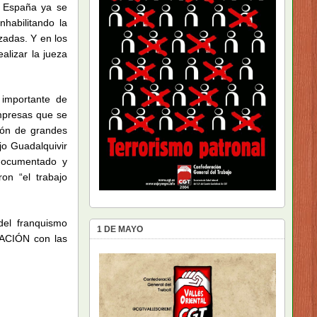
n España ya se
nhabilitando la
zadas. Y en los
alizar la jueza
 importante de
mpresas que se
ción de grandes
jo Guadalquivir
documentado y
on “el trabajo
del franquismo
1 DE MAYO
RACIÓN con las