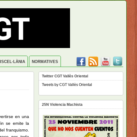
ISCEL·LÀNIA
NORMATIVES
Twitter CGT Vallès Oriental
Tweets by CGT Vallès Oriental
25N Violencia Machista
ertirse en una
in se emite la
del franquismo.
rece por toda