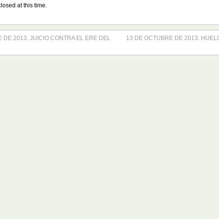
losed at this time.
DE 2013. JUICIO CONTRA EL ERE DEL
13 DE OCTUBRE DE 2013. HUEL