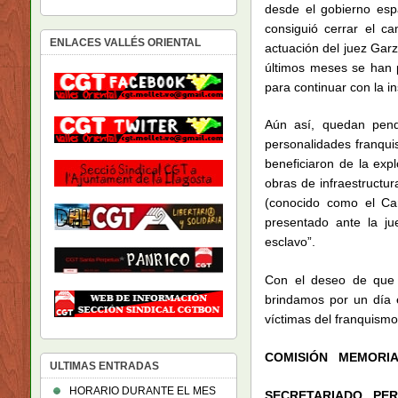
desde el gobierno esp
consiguió cerrar el ca
ENLACES VALLÉS ORIENTAL
actuación del juez Gar
últimos meses se han p
para continuar con la i
Aún así, quedan pend
personalidades franqui
beneficiaron de la exp
obras de infraestructu
(conocido como el C
presentado ante la jue
esclavo”.
Con el deseo de que e
brindamos por un día
víctimas del franquismo
COMISIÓN MEMORIA
ULTIMAS ENTRADAS
HORARIO DURANTE EL MES
SECRETARIADO PE