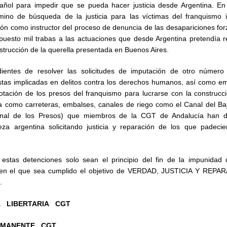
añol para impedir que se pueda hacer justicia desde Argentina. E
mino de búsqueda de la justicia para las víctimas del franquismo i
zón como instructor del proceso de denuncia de las desapariciones for
uesto mil trabas a las actuaciones que desde Argentina pretendía re
nstrucción de la querella presentada en Buenos Aires.
ientes de resolver las solicitudes de imputación de otro número
stas implicadas en delitos contra los derechos humanos, así como e
lotación de los presos del franquismo para lucrarse con la construc
ra como carreteras, embalses, canales de riego como el Canal del Ba
anal de los Presos) que miembros de la CGT de Andalucía han 
za argentina solicitando justicia y reparación de los que padecier
stas detenciones solo sean el principio del fin de la impunidad 
 en el que sea cumplido el objetivo de VERDAD, JUSTICIA Y REPA
.
 LIBERTARIA CGT
RMANENTE CGT