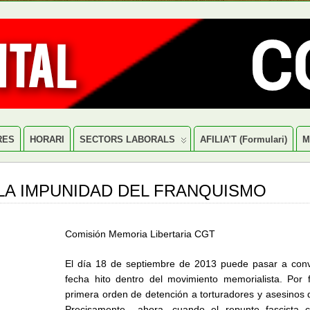
RES
HORARI
SECTORS LABORALS
AFILIA’T (formulari)
M
 LA IMPUNIDAD DEL FRANQUISMO
Comisión Memoria Libertaria CGT
El día 18 de septiembre de 2013 puede pasar a conv
fecha hito dentro del movimiento memorialista. Por f
primera orden de detención a torturadores y asesinos 
Precisamente ahora, cuando el repunte fascista c