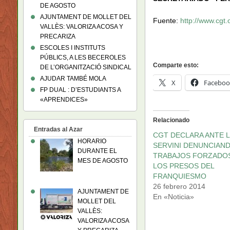
DE AGOSTO
AJUNTAMENT DE MOLLET DEL
Fuente:
http://www.cgt.
VALLÈS: VALORIZA ACOSA Y
PRECARIZA
ESCOLES I INSTITUTS
PÚBLICS, A LES BECEROLES
Comparte esto:
DE L’ORGANITZACIÓ SINDICAL
AJUDAR TAMBÉ MOLA
X
Faceboo
FP DUAL : D’ESTUDIANTS A
«APRENDICES»
Relacionado
Entradas al Azar
CGT DECLARA ANTE L
HORARIO
SERVINI DENUNCIAN
DURANTE EL
TRABAJOS FORZADO
MES DE AGOSTO
LOS PRESOS DEL
FRANQUIESMO
26 febrero 2014
AJUNTAMENT DE
En «Noticia»
MOLLET DEL
VALLÈS:
VALORIZA ACOSA