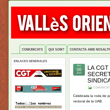
COMUNICATS
QUI SOM?
CONTACTA AMB NOSALT
ENLACES GENERALES
Mar
LA CGT
06
SECRET
2015
SINDIC
COMUNICAT
Celebrada la roda de pr
rectorat de la UAB.