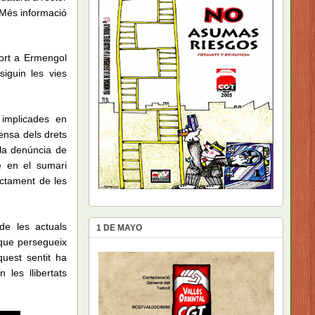
 Més informació
port a Ermengol
siguin les vies
 implicades en
ensa dels drets
n la denúncia de
e en el sumari
ectament de les
de les actuals
1 DE MAYO
 que persegueix
quest sentit ha
 les llibertats