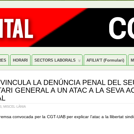
RES
HORARI
SECTORS LABORALS
AFILIA’T (formulari)
M
 VINCULA LA DENÚNCIA PENAL DEL SE
ARI GENERAL A UN ATAC A LA SEVA A
AL
S
,
MISCEL·LÀNIA
emsa convocada per la CGT-UAB per explicar l’atac a la llibertat sindic