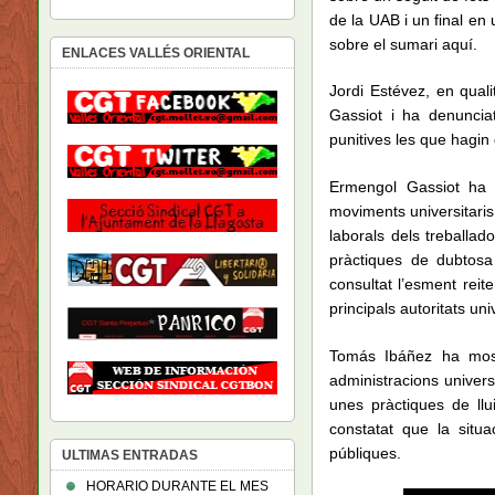
de la UAB i un final en
sobre el sumari aquí.
ENLACES VALLÉS ORIENTAL
Jordi Estévez, en qual
Gassiot i ha denunciat
punitives les que hagin 
Ermengol Gassiot ha 
moviments universitaris
laborals dels treballado
pràctiques de dubtosa
consultat l’esment rei
principals autoritats uni
Tomás Ibáñez ha most
administracions univers
unes pràctiques de llu
constatat que la situa
públiques.
ULTIMAS ENTRADAS
HORARIO DURANTE EL MES