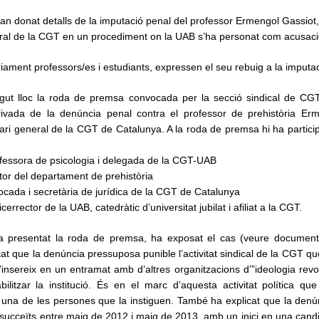
an donat detalls de la imputació penal del professor Ermengol Gassiot,
neral de la CGT en un procediment on la UAB s’ha personat com acusació
iament professors/es i estudiants, expressen el seu rebuig a la imputac
ngut lloc la roda de premsa convocada per la secció sindical de CG
erivada de la denúncia penal contra el professor de prehistòria Er
etari general de la CGT de Catalunya. A la roda de premsa hi ha partici
essora de psicologia i delegada de la CGT-UAB
tor del departament de prehistòria
cada i secretària de jurídica de la CGT de Catalunya
rrector de la UAB, catedràtic d’universitat jubilat i afiliat a la CGT.
 presentat la roda de premsa, ha exposat el cas (veure document 
tat que la denúncia pressuposa punible l’activitat sindical de la CGT q
’insereix en un entramat amb d’altres organitzacions d’”ideologia revo
abilitzar la institució. És en el marc d’aquesta activitat política que
 una de les persones que la instiguen. També ha explicat que la denún
 succeïts entre maig de 2012 i maig de 2013, amb un inici en una candi