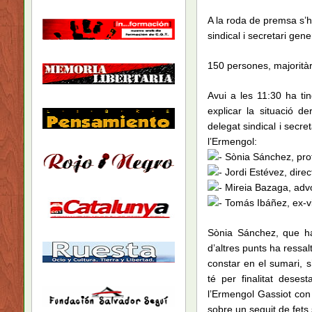
A la roda de premsa s’h
sindical i secretari ge
150 persones, majoritàr
Avui a les 11:30 ha ti
explicar la situació d
delegat sindical i secr
l’Ermengol:
Sònia Sánchez, prof
Jordi Estévez, direc
Mireia Bazaga, advo
Tomás Ibáñez, ex-vice
Sònia Sánchez, que ha
d’altres punts ha ressal
constar en el sumari, s
té per finalitat desest
l’Ermengol Gassiot con
sobre un seguit de fets