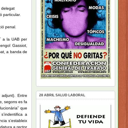
 delegat
 particular.
ió penal.
T a la UAB per
mengol Gassiot,
pat, a banda de
adjunt). Entre
28 ABRIL SALUD LABORAL
ue, segons es fa
lucionària” que
 s’indentifica a
cia s’estableix
datura a rector