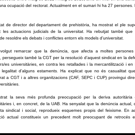
 una ocupació del rectorat. Actualment en el sumari hi ha 27 persones.
itat de director del departament de prehistòria, ha mostrat el ple su
 les actuacions judicials de la universitat. Ha rebutjat també que 
de resoldre els debats i conflictes entorn els models d’universitat.
volgut remarcar que la denúncia, que afecta a moltes persones
, persegueix també la CGT per la resolució d’aquest sindicat en la def
rs/es universitàries, en contra les retallades i la mercantilització i e
 legalitat d’alguns estaments. Ha explicat que no és casualitat qu
terat a CGT i a altres organitzacions (CAF, SEPC i CUP) provingui dir
versitàries.
rat la seva més profunda preocupació per la deriva autoritària 
itàries i, en concret, de la UAB. Ha senyalat que la denúncia actual,
ita sindical i social, reprodueix esquemes propis del feixisme. En a
ció actual constitueix un precedent molt preocupant de retrocés en