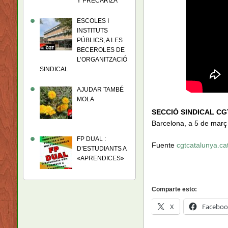
Y PRECARIZA
ESCOLES I
INSTITUTS
PÚBLICS, A LES
BECEROLES DE
L’ORGANITZACIÓ
SINDICAL
AJUDAR TAMBÉ
MOLA
SECCIÓ SINDICAL CG
Barcelona, a 5 de març
FP DUAL :
Fuente
cgtcatalunya.ca
D’ESTUDIANTS A
«APRENDICES»
Comparte esto:
X
Faceboo