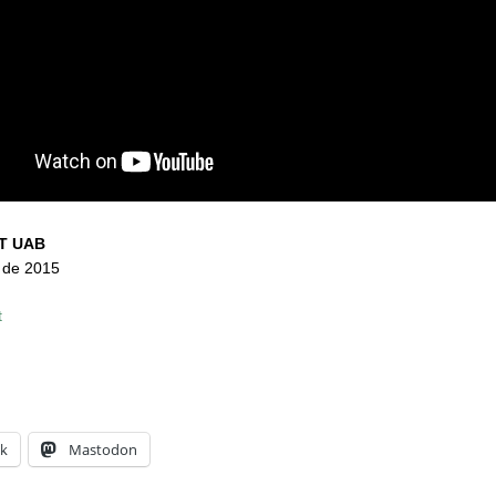
T UAB
 de 2015
t
k
Mastodon