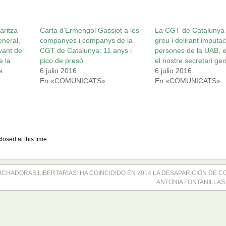
aritza
Carta d’Ermengol Gassiot a les
La CGT de Catalunya 
eneral,
companyes i companys de la
greu i delirant imputa
vant del
CGT de Catalunya: 11 anys i
persones de la UAB, e
e la
pico de presó
el nostre secretari ge
e
6 julio 2016
6 julio 2016
En «COMUNICATS»
En «COMUNICATS»
losed at this time.
UCHADORAS LIBERTARIAS: HA COINCIDIDO EN 2014 LA DESAPARICIÓN DE C
ANTONIA FONTANILLAS