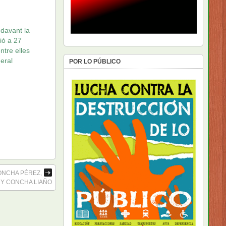
davant la
ció a 27
ntre elles
neral
POR LO PÚBLICO
ONCHA PÉREZ,
 Y CONCHA LIAÑO