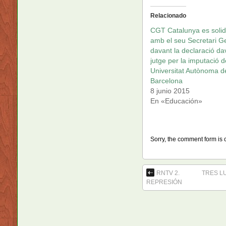
Relacionado
CGT Catalunya es solid
amb el seu Secretari G
davant la declaració da
jutge per la imputació d
Universitat Autònoma d
Barcelona
8 junio 2015
En «Educación»
Sorry, the comment form is c
RNTV 2.
TRES L
REPRESIÓN